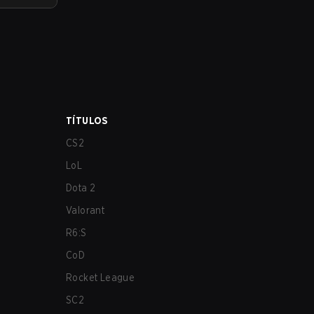
TÍTULOS
CS2
LoL
Dota 2
Valorant
R6:S
CoD
Rocket League
SC2