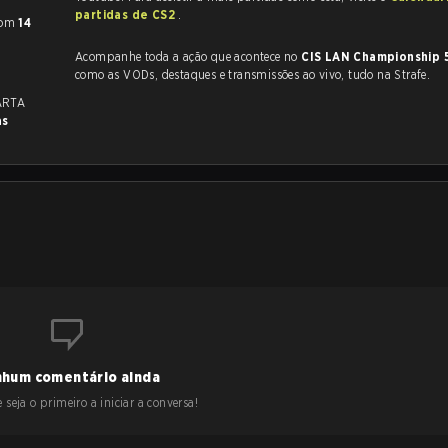
partidas de CS2
.
om
14
Acompanhe toda a ação que acontece no
CIS LAN Championship 
como as VODs, destaques e transmissões ao vivo, tudo na Strafe.
ARTA
as
hum comentário ainda
 seja o primeiro a iniciar a conversa!