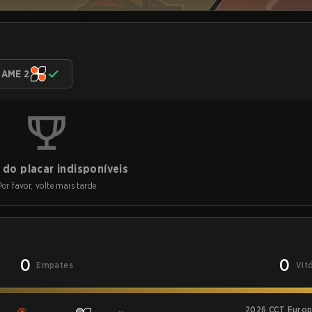
AME 2
do placar indisponíveis
Por favor, volte mais tarde
0
0
Empates
Vit
2026 CCT Europ