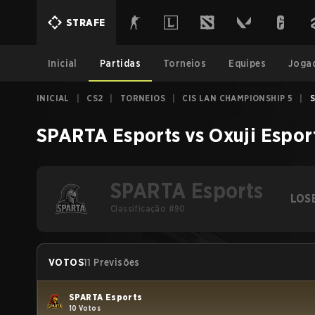
STRAFE
Inicial
Partidas
Torneios
Equipes
Joga
INICIAL
|
CS2
|
TORNEIOS
|
CIS LAN CHAMPIONSHIP 5
|
S
SPARTA Esports
vs
Oxuji Espor
SPARTA Esports
LOS
Classificação #90
VOTOS
11 Previsões
SPARTA Esports
10 Votos