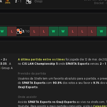
A
2
-
1
Oxuji
Bracket -
W
L
3
/10
L
L
W
W
L
L
L
W
 - 2
a
A última partida entre os times
foi jogada dia 12 de mai. de 2026 às 08:05
13:35
. A
no
CIS LAN Championship 5
onde
SPARTA Esports
venceu
2 - 1
5
Group A
Previsão da partida
Usuários da Strafe tem um favorito absoluto para a partida, e preveem a vitória
do
SPARTA Esports
com
90.9%
dos votos a seu favor e
9.1%
dos 
Oxuji Esports
.
Onde assistir
Assista
SPARTA Esports vs Oxuji Esports
ao vivo na strafe.com,
Youtube. Para assistir a mais partidas como esta, visite o
Calendár