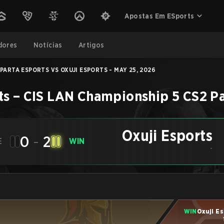
Apostas Em ESports
dores
Notícias
Artigos
PARTA ESPORTS VS OXUJI ESPORTS - MAY 25, 2026
ts
–
CIS LAN Championship 5
CS2
Pa
Oxuji Esports
0
-
2
E
WIN
-
WIN
Oxuji E