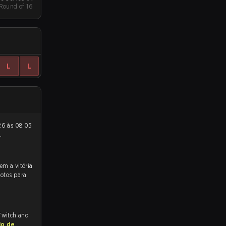
 Round of 16
L
L
.
votos para
 Twitch and
io de