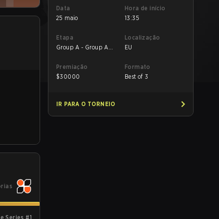
Data
Hora de início
25 maio
13:35
Etapa
Localização
Group A - Group A
EU
Decider Match
Premiação
Formato
$
30000
Best of 3
IR PARA O TORNEIO
órias
e Series #1