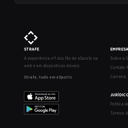
STRAFE
EMPRES
A experiência nº1 dos fãs de eSports na
Sobre a S
web e em dispositivos móveis.
Contate-
Carreira
Strafe, tudo em eSports
JURÍDIC
Política 
Termos d