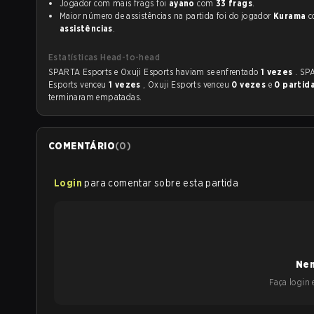
Jogador com mais frags foi
ayano
com
33 frags
.
Maior número de assistências na partida foi do jogador
Kurama
c
assistências
.
Estatísticas Head-to-head
SPARTA Esports e Oxuji Esports haviam se enfrentado
1 vezes
. SP
Esports venceu
1 vezes
, Oxuji Esports venceu
0 vezes
e
0 partid
terminaram empatadas.
COMENTÁRIO
(
0
)
Login
para comentar sobre esta partida
Nen
Faça login e