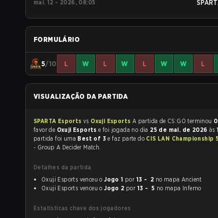
mai. 12 - 2026, 08:05
SPART
FORMULÁRIO
5
/10
L
W
L
W
L
W
W
L
VISUALIZAÇÃO DA PARTIDA
SPARTA Esports
vs
Oxuji Esports
A partida de CS:GO terminou
0
favor de
Oxuji Esports
e foi jogada no dia
25 de mai. de 2026
às
partida foi uma
Best of 3
e faz parte do
CIS LAN Championship 
- Group A Decider Match.
Detalhes da partida
Oxuji Esports venceu o
Jogo 1
por
13 - 2
no mapa Ancient
Oxuji Esports venceu o
Jogo 2
por
13 - 5
no mapa Inferno
Estatísticas chave dos jogadores