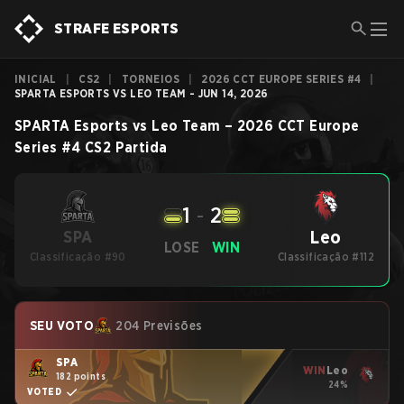
STRAFE ESPORTS
INICIAL
|
CS2
|
TORNEIOS
|
2026 CCT EUROPE SERIES #4
|
SPARTA ESPORTS VS LEO TEAM - JUN 14, 2026
SPARTA Esports
vs
Leo Team
–
2026 CCT Europe
Series #4
CS2
Partida
1
-
2
Leo
SPA
LOSE
WIN
Classificação #90
Classificação #112
SEU VOTO
204 Previsões
SPA
WIN
Leo
182 points
24%
VOTED