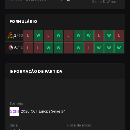
European Series #11
Group D Winners'
Match
FORMULÁRIO
5
/10
L
W
L
W
L
W
W
L
W
L
6
/10
L
L
W
W
L
W
L
W
W
W
INFORMAÇÃO DE PARTIDA
Torneio
2026 CCT Europe Series #4
Data
Hora de início