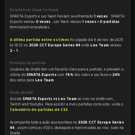
Estatísticas Head-to-head
SPARTA Esports e Leo Team haviam se enfrentado
1 vezes
. SPARTA
Esports venceu
0 vezes
, Leo Team venceu
1 vezes
e
0 partidas
terminaram empatadas.
A última partida entre os times
foi jogada dia 8 de nov. de 2025
às 18:10 no
2026 CCT Europe Series #4
onde
Leo Team
venceu
2 - 1
.
Previsão da partida
Usuários da Strafe tem um favorito claro para a partida, e preveem a
vitória do
SPARTA Esports
com
76%
dos votos a seu favor e
24%
dos votos para
Leo Team
.
Onde assistir
Assista
SPARTA Esports vs Leo Team
ao vivo na strafe.com,
Twitch and Youtube. Para assistir a mais partidas como esta, visite o
Calendário de partidas de CS2
.
Acompanhe toda a ação que acontece no
2026 CCT Europe Series
#4
, assim como as VODs, destaques e transmissões ao vivo, tudo na
Strafe.