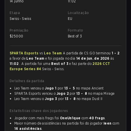
14 junho
11:02
Etapa
Localização
Swiss - Swiss
EU
Premiação
Formato
$
25000
Best of 3
SPARTA Esports
vs
Leo Team
A partida de CS:GO terminou
1 - 2
a favor de
Leo Team
e foi jogada no dia
14 de jun. de 2026
às
11:02
. A partida foi uma
Best of 3
e faz parte do
2026 CCT
Europe Series #4
Swiss - Swiss.
Detalhes da partida
Leo Team venceu o
Jogo 1
por
13 - 5
no mapa Ancient
SPARTA Esports venceu o
Jogo 2
por
13 - 8
no mapa Mirage
Leo Team venceu o
Jogo 3
por
13 - 8
no mapa Dust II
Estatísticas chave dos jogadores
Jogador com mais frags foi
OneUn1que
com
40 frags
.
Maior número de assistências na partida foi do jogador
leen
com
16 assistências
.