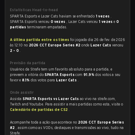
Estatísticas Head-to-head
SPARTA Esports e Lazer Cats haviam se enfrentado
1 vezes
.
SPARTA Esports venceu
0 vezes
, Lazer Cats venceu
1 vezes
e
0
partidas
terminaram empatadas.
A última partida entre os times
foi jogada dia 26 de fev. de 2026
às 12:10 no
2026 CCT Europe Series #2
onde
Lazer Cats
venceu
2 - 0
.
Previsão da partida
Usuários da Strafe tem um favorito absoluto para a partida, e
preveem a vitória do
SPARTA Esports
com
91.9%
dos votos a seu
favor e
8.1%
dos votos para
Lazer Cats
.
Onde assistir
Assista
SPARTA Esports vs Lazer Cats
ao vivo na strafe.com,
Twitch and Youtube. Para assistir a mais partidas como esta, visite o
Calendário de partidas de CS2
.
Acompanhe toda a ação que acontece no
2026 CCT Europe Series
#2
, assim como as VODs, destaques e transmissões ao vivo, tudo na
Strafe.