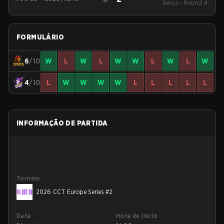
Swiss - Round 4
Series #5
FORMULÁRIO
6
/10
W
L
W
L
W
W
L
W
L
W
4
/10
L
W
W
W
W
L
L
L
L
L
INFORMAÇÃO DE PARTIDA
Torneio
2026 CCT Europe Series #2
Data
Hora de início