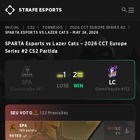
STRAFE ESPORTS
INICIAL
|
CS2
|
TORNEIOS
|
2026 CCT EUROPE SERIES #2
|
SPARTA ESPORTS VS LAZER CATS - MAY 24, 2026
SPARTA Esports
vs
Lazer Cats
–
2026 CCT Europe
Series #2
CS2
Partida
1
-
2
LC
SPA
LOSE
WIN
Classificação #87
Classificação #132
SEU VOTO
123 Previsões
SPA
WIN
LC
143 points
8%
VOTED