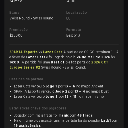
24 maio
14:00
Etapa
Localização
Swiss Round - Swiss Round
EU
Premiação
Formato
$
25000
Best of 3
SPARTA Esports
vs
Lazer Cats
A partida de CS:GO terminou
1 - 2
a favor de
Lazer Cats
e foi jogada no dia
24 de mai. de 2026
às
14:00
. A partida foi uma
Best of 3
e faz parte do
2026 CCT
Europe Series #2
Swiss Round - Swiss Round.
Detalhes da partida
Lazer Cats venceu o
Jogo 1
por
13 - 6
no mapa Ancient
SPARTA Esports venceu o
Jogo 2
por
13 - 4
no mapa Dust II
Lazer Cats venceu o
Jogo 3
por
13 - 11
no mapa Inferno
Estatísticas chave dos jogadores
Jogador com mais frags foi
magic
com
49 frags
.
Maior número de assistências na partida foi do jogador
Lack1
com
19 assistências
.