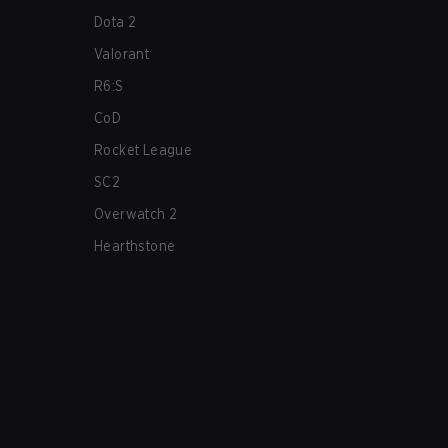
Dota 2
Valorant
R6:S
CoD
Rocket League
SC2
Overwatch 2
Hearthstone