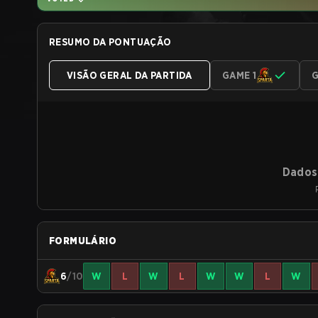
RESUMO DA PONTUAÇÃO
VISÃO GERAL DA PARTIDA
GAME 1
G
Dados 
FORMULÁRIO
6
/10
W
L
W
L
W
W
L
W