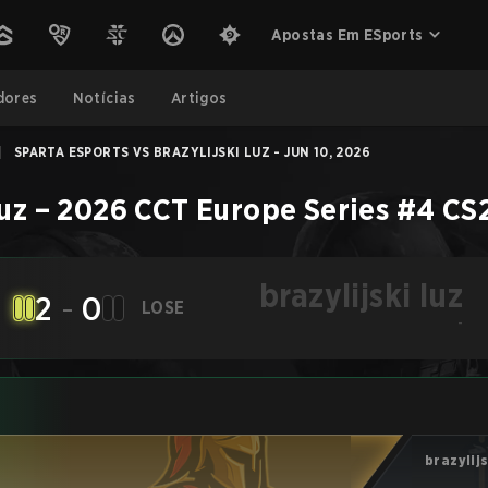
Apostas Em ESports
dores
Notícias
Artigos
|
SPARTA ESPORTS VS BRAZYLIJSKI LUZ - JUN 10, 2026
luz
–
2026 CCT Europe Series #4
CS
brazylijski luz
2
-
0
LOSE
-
brazylijs