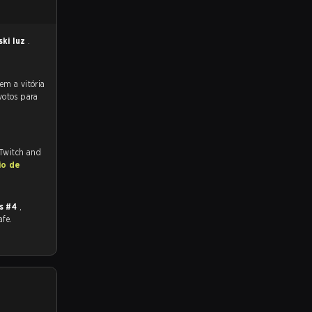
ski luz
.
votos para
 Twitch and
io de
s #4
,
afe.