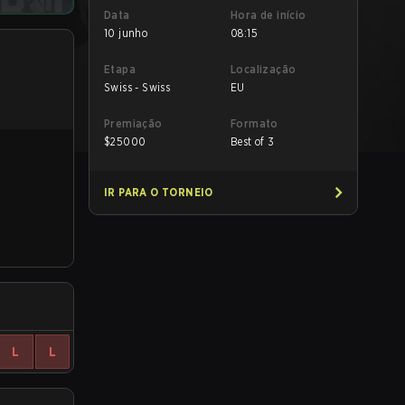
Data
Hora de início
10 junho
08:15
Etapa
Localização
Swiss - Swiss
EU
Premiação
Formato
$
25000
Best of 3
IR PARA O TORNEIO
L
L