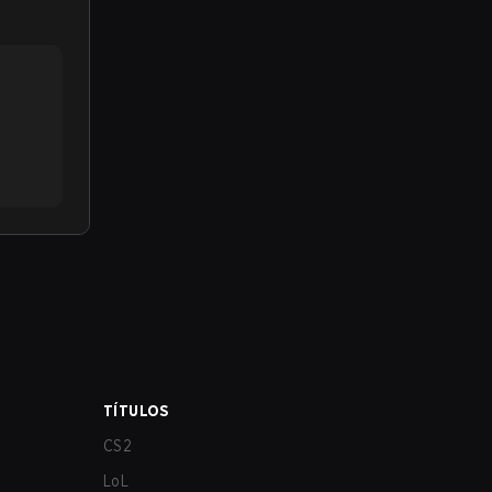
TÍTULOS
CS2
LoL