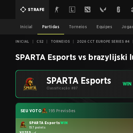
STRAFE
Inicial
Partidas
Torneios
Equipes
Joga
INICIAL
|
CS2
|
TORNEIOS
|
2026 CCT EUROPE SERIES #4
SPARTA Esports
vs
brazylijski 
SPARTA Esports
WIN
Classificação #87
SEU VOTO
195 Previsões
SPARTA Esports
WIN
157 points
VOTED