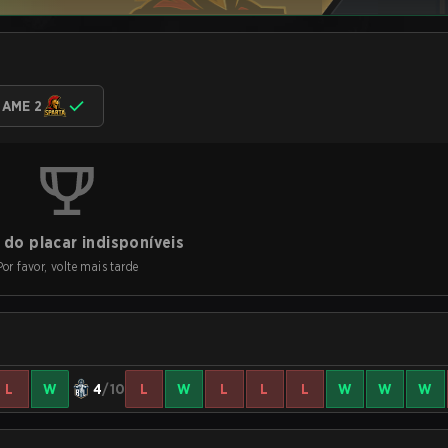
AME 2
do placar indisponíveis
Por favor, volte mais tarde
L
W
4
/10
L
W
L
L
L
W
W
W