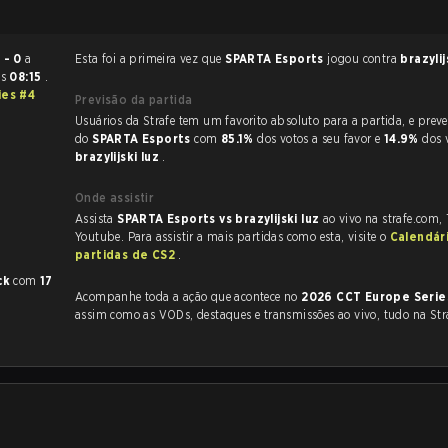
 - 0
a
Esta foi a primeira vez que
SPARTA Esports
jogou contra
brazylij
às
08:15
.
ies #4
Previsão da partida
Usuários da Strafe tem um favorito absoluto para a partida, e preveem a vitória
do
SPARTA Esports
com
85.1%
dos votos a seu favor e
14.9%
dos 
brazylijski luz
.
Onde assistir
Assista
SPARTA Esports vs brazylijski luz
ao vivo na strafe.com,
Youtube. Para assistir a mais partidas como esta, visite o
Calendár
partidas de CS2
.
ck
com
17
Acompanhe toda a ação que acontece no
2026 CCT Europe Serie
assim como as VODs, destaques e transmissões ao vivo, tudo na Str