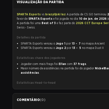
VISUALIZAÇÃO DA PARTIDA
SPARTA Esports
vs
brazylijski luz
A partida de CS:GO terminou
2
favor de
SPARTA Esports
e foi jogada no dia
10 de jun. de 2026
A partida foi uma
Best of 3
e faz parte do
2026 CCT Europe Ser
Swiss - Swiss.
Detalhes da partida
SPARTA Esports venceu o
Jogo 1
por
13 - 7
no mapa Ancient
SPARTA Esports venceu o
Jogo 2
por
13 - 5
no mapa Dust II
Estatísticas chave dos jogadores
Jogador com mais frags foi
El1an
com
37 frags
.
Maior número de assistências na partida foi do jogador
NickelBa
assistências
.
Estatísticas Head-to-head
COMENTÁRIO
(
0
)