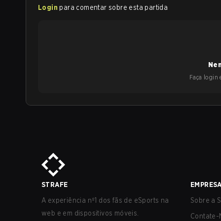
Login
para comentar sobre esta partida
Nen
Faça login e
STRAFE
EMPRES
A experiência nº1 dos fãs de eSports na
Sobre a S
web e em dispositivos móveis.
Contate-