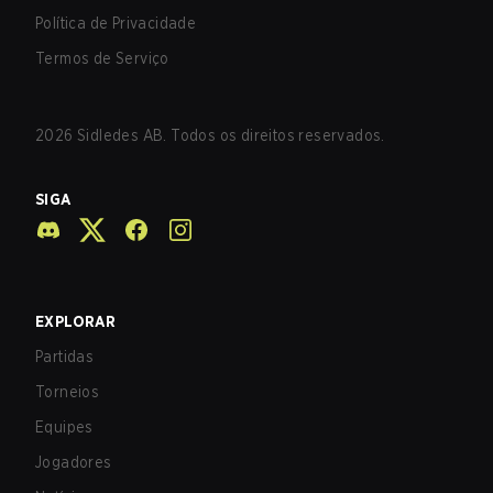
Política de Privacidade
Termos de Serviço
2026
Sidledes AB. Todos os direitos reservados.
SIGA
EXPLORAR
Partidas
Torneios
Equipes
Jogadores