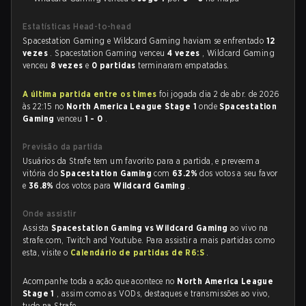
Estatísticas Head-to-head
Spacestation Gaming e Wildcard Gaming haviam se enfrentado
12
vezes
. Spacestation Gaming venceu
4 vezes
, Wildcard Gaming
venceu
8 vezes
e
0 partidas
terminaram empatadas.
A última partida entre os times
foi jogada dia 2 de abr. de 2026
às 22:15 no
North America League Stage 1
onde
Spacestation
Gaming
venceu
1 - 0
.
Previsão da partida
Usuários da Strafe tem um favorito para a partida, e preveem a
vitória do
Spacestation Gaming
com
63.2%
dos votos a seu favor
e
36.8%
dos votos para
Wildcard Gaming
.
Onde assistir
Assista
Spacestation Gaming vs Wildcard Gaming
ao vivo na
strafe.com, Twitch and Youtube. Para assistir a mais partidas como
esta, visite o
Calendário de partidas de R6:S
.
Acompanhe toda a ação que acontece no
North America League
Stage 1
, assim como as VODs, destaques e transmissões ao vivo,
tudo na Strafe.