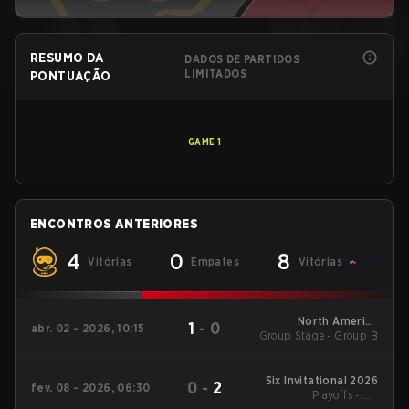
RESUMO DA
DADOS DE PARTIDOS
LIMITADOS
PONTUAÇÃO
GAME
1
ENCONTROS ANTERIORES
4
0
8
Vitórias
Empates
Vitórias
North America
1
-
0
abr. 02 - 2026, 10:15
Group Stage - Group B
League - North
America League
Kickoff
Six Invitational 2026
0
-
2
fev. 08 - 2026, 06:30
Playoffs - UB