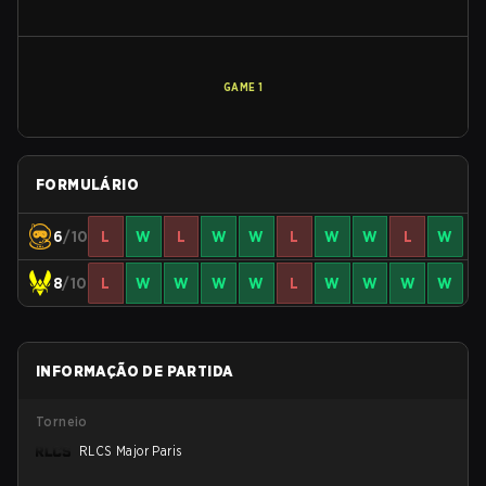
GAME
1
FORMULÁRIO
6
/10
L
W
L
W
W
L
W
W
L
W
8
/10
L
W
W
W
W
L
W
W
W
W
INFORMAÇÃO DE PARTIDA
Torneio
RLCS Major Paris