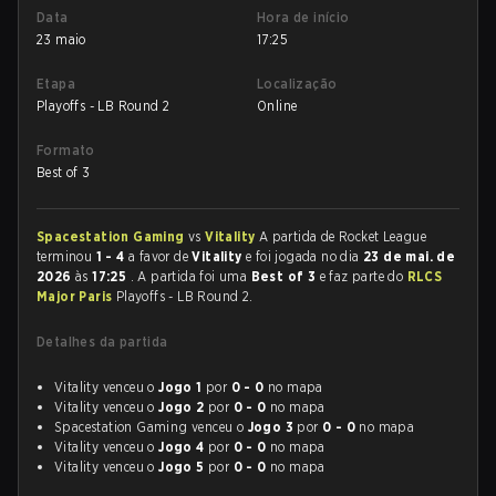
Data
Hora de início
23 maio
17:25
Etapa
Localização
Playoffs - LB Round 2
Online
Formato
Best of 3
Spacestation Gaming
vs
Vitality
A partida de Rocket League
terminou
1 - 4
a favor de
Vitality
e foi jogada no dia
23 de mai. de
2026
às
17:25
. A partida foi uma
Best of 3
e faz parte do
RLCS
Major Paris
Playoffs - LB Round 2.
Detalhes da partida
Vitality venceu o
Jogo 1
por
0 - 0
no mapa
Vitality venceu o
Jogo 2
por
0 - 0
no mapa
Spacestation Gaming venceu o
Jogo 3
por
0 - 0
no mapa
Vitality venceu o
Jogo 4
por
0 - 0
no mapa
Vitality venceu o
Jogo 5
por
0 - 0
no mapa