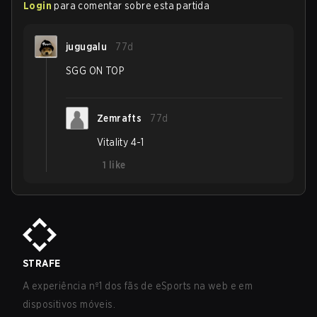
Login
para comentar sobre esta partida
jugugalu
77d
SGG ON TOP
Zemrafts
77d
Vitality 4-1
1
like
STRAFE
A experiência nº1 dos fãs de eSports na web e em
dispositivos móveis.