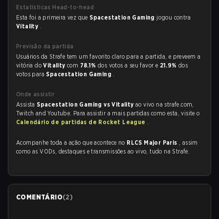
Estatísticas Head-to-head
Esta foi a primeira vez que
Spacestation Gaming
jogou contra
Vitality
.
Previsão da partida
Usuários da Strafe tem um favorito claro para a partida, e preveem a
vitória do
Vitality
com
78.1%
dos votos a seu favor e
21.9%
dos
votos para
Spacestation Gaming
.
Onde assistir
Assista
Spacestation Gaming vs Vitality
ao vivo na strafe.com,
Twitch and Youtube. Para assistir a mais partidas como esta, visite o
Calendário de partidas de Rocket League
.
Acompanhe toda a ação que acontece no
RLCS Major Paris
, assim
como as VODs, destaques e transmissões ao vivo, tudo na Strafe.
COMENTÁRIO
(
2
)