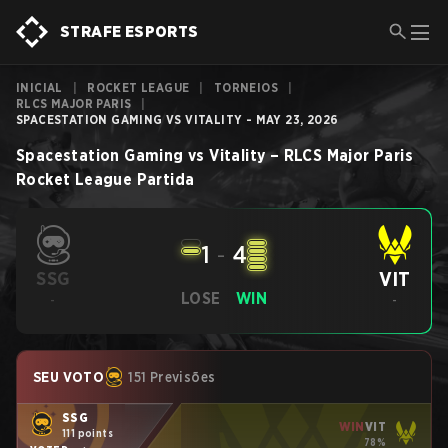
STRAFE ESPORTS
INICIAL
|
ROCKET LEAGUE
|
TORNEIOS
|
RLCS MAJOR PARIS
|
SPACESTATION GAMING VS VITALITY - MAY 23, 2026
Spacestation Gaming
vs
Vitality
–
RLCS Major Paris
Rocket League
Partida
1
-
4
VIT
SSG
LOSE
WIN
-
-
SEU VOTO
151 Previsões
SSG
WIN
VIT
111 points
78%