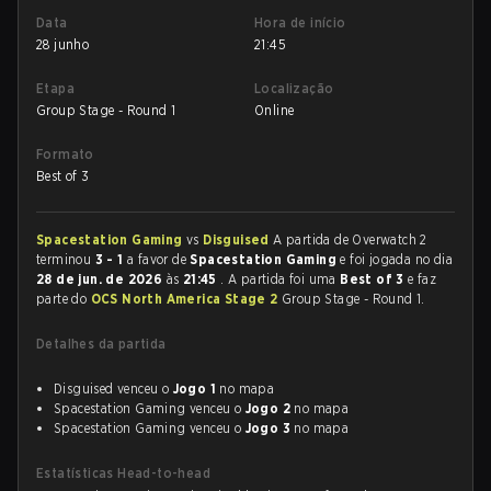
Data
Hora de início
28 junho
21:45
Etapa
Localização
Group Stage - Round 1
Online
Formato
Best of 3
Spacestation Gaming
vs
Disguised
A partida de Overwatch 2
terminou
3 - 1
a favor de
Spacestation Gaming
e foi jogada no dia
28 de jun. de 2026
às
21:45
. A partida foi uma
Best of 3
e faz
parte do
OCS North America Stage 2
Group Stage - Round 1.
Detalhes da partida
Disguised venceu o
Jogo 1
no mapa
Spacestation Gaming venceu o
Jogo 2
no mapa
Spacestation Gaming venceu o
Jogo 3
no mapa
Estatísticas Head-to-head