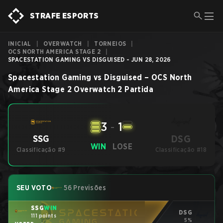
STRAFE ESPORTS
INICIAL
|
OVERWATCH
|
TORNEIOS
|
OCS NORTH AMERICA STAGE 2
|
SPACESTATION GAMING VS DISGUISED - JUN 28, 2026
Spacestation Gaming
vs
Disguised
–
OCS North
America Stage 2
Overwatch 2
Partida
3
-
1
DSG
SSG
WIN
LOSE
Classificação #9
Classificação #18
SEU VOTO
56 Previsões
SSG
WIN
DSG
111 points
5%