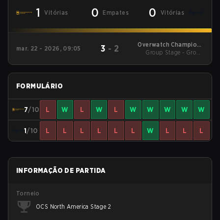
1
0
0
Vitórias
Empates
Vitórias
Overwatch Champions
3
-
2
mar. 22 - 2026, 09:05
Group Stage - Group
Series - North
America Stage 1
Stage
FORMULÁRIO
7
/10
L
W
L
W
L
W
W
W
W
W
1
/10
L
L
L
L
L
L
W
L
L
L
INFORMAÇÃO DE PARTIDA
Torneio
OCS North America Stage 2