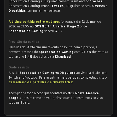
Spacestation Gaming e Disguised haviam se enfrentado
1 vezes
.
Spacestation Gaming venceu
1 vezes
, Disguised venceu
0 vezes
e
0 partidas
terminaram empatadas.
A última partida entre os times
foi jogada dia 22 de mar. de
2026 às 21:05 no
OCS North America Stage 2
onde
Spacestation Gaming
venceu
3 - 2
.
Previsão da partida
Usuários da Strafe tem um favorito absoluto para a partida, e
preveem a vitória do
Spacestation Gaming
com
94.6%
dos votos a
seu favor e
5.4%
dos votos para
Disguised
.
Onde assistir
Assista
Spacestation Gaming vs Disguised
ao vivo na strafe.com,
Twitch and Youtube. Para assistir a mais partidas como esta, visite o
Calendário de partidas de Overwatch 2
.
Acompanhe toda a ação que acontece no
OCS North America
Stage 2
, assim como as VODs, destaques e transmissões ao vivo,
tudo na Strafe.