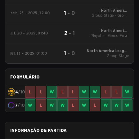
America League
Kickoff
North America
1
-
0
set. 25 - 2025, 12:00
Group Stage - Group
League Stage 2
Stage
North America
2
-
1
jul. 20 - 2025, 01:40
Playoffs - Grand Final
League Stage 1
North America League
1
-
0
jul. 13 - 2025, 01:00
Group Stage
Stage 1
FORMULÁRIO
4
/10
L
L
W
L
L
W
W
L
L
W
7
/10
W
L
W
W
L
W
L
W
W
W
INFORMAÇÃO DE PARTIDA