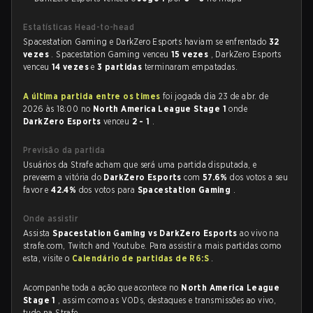
Estatísticas Head-to-head
Spacestation Gaming e DarkZero Esports haviam se enfrentado
32
vezes
. Spacestation Gaming venceu
15 vezes
, DarkZero Esports
venceu
14 vezes
e
3 partidas
terminaram empatadas.
A última partida entre os times
foi jogada dia 23 de abr. de
2026 às 18:00 no
North America League Stage 1
onde
DarkZero Esports
venceu
2 - 1
.
Previsão da partida
Usuários da Strafe acham que será uma partida disputada, e
preveem a vitória do
DarkZero Esports
com
57.6%
dos votos a seu
favor e
42.4%
dos votos para
Spacestation Gaming
.
Onde assistir
Assista
Spacestation Gaming vs DarkZero Esports
ao vivo na
strafe.com, Twitch and Youtube. Para assistir a mais partidas como
esta, visite o
Calendário de partidas de R6:S
.
Acompanhe toda a ação que acontece no
North America League
Stage 1
, assim como as VODs, destaques e transmissões ao vivo,
tudo na Strafe.