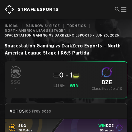
STRAFE ESPORTS
INICIAL
|
RAINBOW 6: SIEGE
|
TORNEIOS
|
NORTH AMERICA LEAGUE STAGE 1
|
SPACESTATION GAMING VS DARKZERO ESPORTS - JUN 25, 2026
Spacestation Gaming
vs
DarkZero Esports
–
North
America League Stage 1
R6:S
Partida
0
-
1
DZE
SSG
LOSE
WIN
-
Classificação #10
VOTOS
165 Previsões
SSG
WIN
DZE
70 Votos
95 Votos