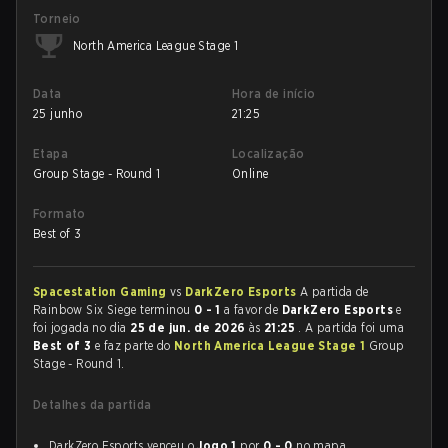
Torneio
North America League Stage 1
Data
Hora de início
25 junho
21:25
Etapa
Localização
Group Stage - Round 1
Online
Formato
Best of 3
Spacestation Gaming
vs
DarkZero Esports
A partida de
Rainbow Six Siege terminou
0 - 1
a favor de
DarkZero Esports
e
foi jogada no dia
25 de jun. de 2026
às
21:25
. A partida foi uma
Best of 3
e faz parte do
North America League Stage 1
Group
Stage - Round 1.
Detalhes da partida
DarkZero Esports venceu o
Jogo 1
por
0 - 0
no mapa