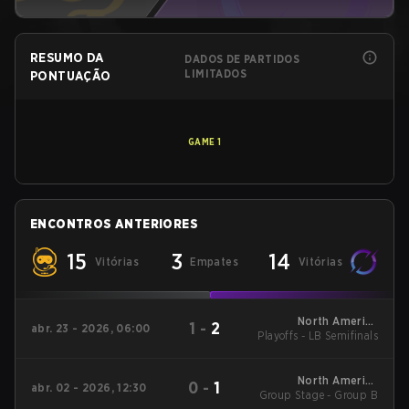
RESUMO DA
DADOS DE PARTIDOS
LIMITADOS
PONTUAÇÃO
GAME
1
ENCONTROS ANTERIORES
15
3
14
Vitórias
Empates
Vitórias
North America
1
-
2
abr. 23 - 2026, 06:00
Playoffs - LB Semifinals
League - North
America League
Kickoff
North America
0
-
1
abr. 02 - 2026, 12:30
Group Stage - Group B
League - North