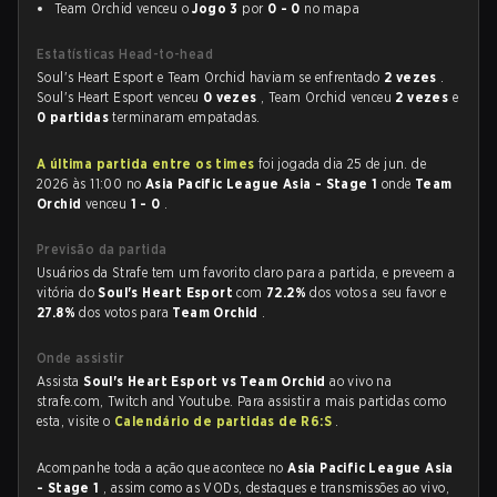
Team Orchid venceu o
Jogo 3
por
0 - 0
no mapa
Estatísticas Head-to-head
Soul's Heart Esport e Team Orchid haviam se enfrentado
2 vezes
.
Soul's Heart Esport venceu
0 vezes
, Team Orchid venceu
2 vezes
e
0 partidas
terminaram empatadas.
A última partida entre os times
foi jogada dia 25 de jun. de
2026 às 11:00 no
Asia Pacific League Asia - Stage 1
onde
Team
Orchid
venceu
1 - 0
.
Previsão da partida
Usuários da Strafe tem um favorito claro para a partida, e preveem a
vitória do
Soul's Heart Esport
com
72.2%
dos votos a seu favor e
27.8%
dos votos para
Team Orchid
.
Onde assistir
Assista
Soul's Heart Esport vs Team Orchid
ao vivo na
strafe.com, Twitch and Youtube. Para assistir a mais partidas como
esta, visite o
Calendário de partidas de R6:S
.
Acompanhe toda a ação que acontece no
Asia Pacific League Asia
- Stage 1
, assim como as VODs, destaques e transmissões ao vivo,