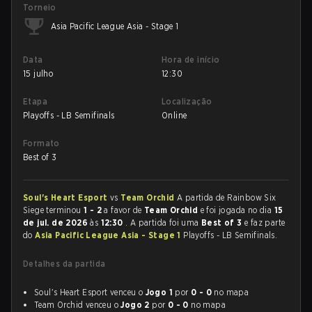
Torneio
Asia Pacific League Asia - Stage 1
Data
Hora de início
15 julho
12:30
Etapa
Localização
Playoffs - LB Semifinals
Online
Formato
Best of 3
Soul's Heart Esport
vs
Team Orchid
A partida de Rainbow Six
Siege terminou
1 - 2
a favor de
Team Orchid
e foi jogada no dia
15
de jul. de 2026
às
12:30
. A partida foi uma
Best of 3
e faz parte
do
Asia Pacific League Asia - Stage 1
Playoffs - LB Semifinals.
Detalhes da partida
Soul's Heart Esport venceu o
Jogo 1
por
0 - 0
no mapa
Team Orchid venceu o
Jogo 2
por
0 - 0
no mapa