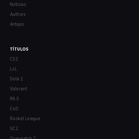
Notícias
Authors
Artigos
TÍTULOS
CS2
LoL
Dota 2
Valorant
R6:S
CoD
Rocket League
SC2
Overwatch 2