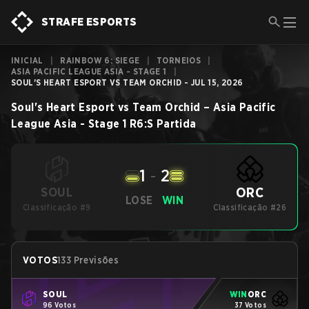
STRAFE ESPORTS
INICIAL
|
RAINBOW 6: SIEGE
|
TORNEIOS
|
ASIA PACIFIC LEAGUE ASIA - STAGE 1
|
SOUL'S HEART ESPORT VS TEAM ORCHID - JUL 15, 2026
Soul's Heart Esport
vs
Team Orchid
–
Asia Pacific
League Asia - Stage 1
R6:S
Partida
1
-
2
ORC
SOUL
LOSE
WIN
Classificação #9
Classificação #26
VOTOS
133 Previsões
SOUL
WIN
ORC
96 Votos
37 Votos