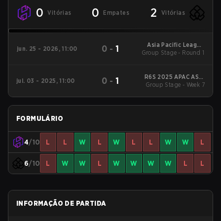
0
0
2
Vitórias
Empates
Vitórias
Asia Pacific League
0
-
1
jun. 25 - 2026, 11:00
Group Stage - Round 1
Asia - Stage 1
R6S 2025 APAC ASIA
0
-
1
jul. 03 - 2025, 11:00
Group Stage - Week 7
Stage 1
FORMULÁRIO
4
/10
L
L
W
L
W
L
L
W
W
L
6
/10
L
W
W
L
W
W
W
W
L
L
INFORMAÇÃO DE PARTIDA