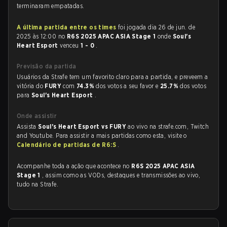
terminaram empatadas.
A última partida entre os times
foi jogada dia 26 de jun. de
2025 às 12:00 no
R6S 2025 APAC ASIA Stage 1
onde
Soul's
Heart Esport
venceu
1 - 0
.
Previsão da partida
Usuários da Strafe tem um favorito claro para a partida, e preveem a
vitória do
FURY
com
74.3%
dos votos a seu favor e
25.7%
dos votos
para
Soul's Heart Esport
.
Onde assistir
Assista
Soul's Heart Esport vs FURY
ao vivo na strafe.com, Twitch
and Youtube. Para assistir a mais partidas como esta, visite o
Calendário de partidas de R6:S
.
Acompanhe toda a ação que acontece no
R6S 2025 APAC ASIA
Stage 1
, assim como as VODs, destaques e transmissões ao vivo,
tudo na Strafe.