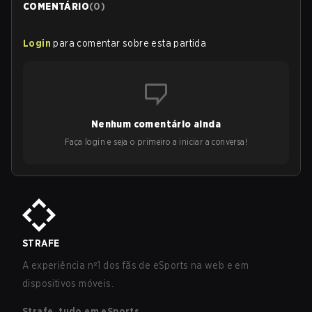
COMENTÁRIO
(
0
)
Login
para comentar sobre esta partida
Nenhum comentário ainda
Faça login e seja o primeiro a iniciar a conversa!
STRAFE
A experiência nº1 dos fãs de eSports na web e em
dispositivos móveis.
Strafe, tudo em eSports