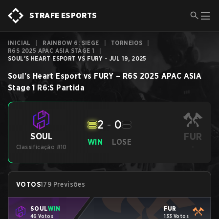
STRAFE ESPORTS
INICIAL
|
RAINBOW 6: SIEGE
|
TORNEIOS
|
R6S 2025 APAC ASIA STAGE 1
|
SOUL'S HEART ESPORT VS FURY - JUL 19, 2025
Soul's Heart Esport
vs
FURY
–
R6S 2025 APAC ASIA
Stage 1
R6:S
Partida
2
-
0
FUR
SOUL
WIN
LOSE
Classificação #10
-
VOTOS
179 Previsões
SOUL
WIN
FUR
46 Votos
133 Votos