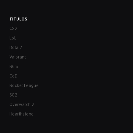
TÍTULOS
CS2
LoL
Dota 2
Valorant
R6:S
CoD
Rocket League
SC2
Overwatch 2
Hearthstone