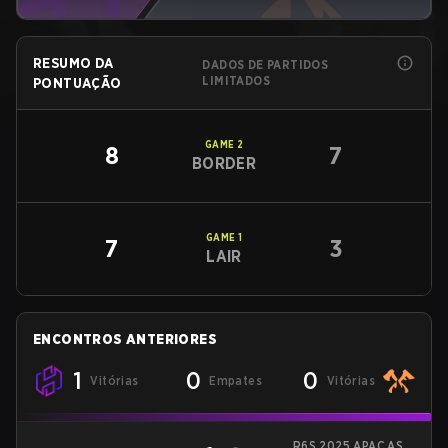
RESUMO DA
DADOS DE PARTIDOS
LIMITADOS
PONTUAÇÃO
GAME
2
8
7
BORDER
GAME
1
7
3
LAIR
ENCONTROS ANTERIORES
1
0
0
Vitórias
Empates
Vitórias
R6S 2025 APAC ASIA