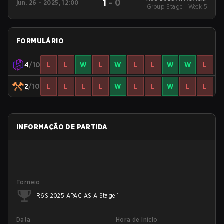
1
-
0
jun. 26 - 2025, 12:00
Group Stage - Week 5
Stage 1
FORMULÁRIO
4
/10
L
L
W
L
W
L
L
W
W
L
2
/10
L
L
L
L
W
L
L
W
L
L
INFORMAÇÃO DE PARTIDA
Torneio
R6S 2025 APAC ASIA Stage 1
Data
Hora de início