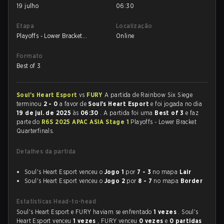
19 julho
06:30
Etapa
Localização
Playoffs - Lower Bracket
Online
Quarterfinals
Formato
Best of 3
Soul's Heart Esport
vs
FURY
A partida de Rainbow Six Siege
terminou
2 - 0
a favor de
Soul's Heart Esport
e foi jogada no dia
19 de jul. de 2025
às
06:30
. A partida foi uma
Best of 3
e faz
parte do
R6S 2025 APAC ASIA Stage 1
Playoffs - Lower Bracket
Quarterfinals.
Detalhes da partida
Soul's Heart Esport venceu o
Jogo 1
por
7 - 3
no mapa
Lair
Soul's Heart Esport venceu o
Jogo 2
por
8 - 7
no mapa
Border
Estatísticas Head-to-head
Soul's Heart Esport e FURY haviam se enfrentado
1 vezes
. Soul's
Heart Esport venceu
1 vezes
, FURY venceu
0 vezes
e
0 partidas