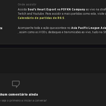
Onde assistir
Assista
Soul's Heart Esport vs PSYKN Company
ao vivo na stra
Twitch and Youtube. Para assistir a mais partidas como esta, visite 
Calendário de partidas de R6:S
.
Acompanhe toda a ação que acontece no
Asia Pacific League Asi
KN
, assim como as VODs, destaques e transmissões ao vivo, tudo na St
hum comentário ainda
 seja o primeiro a iniciar a conversa!