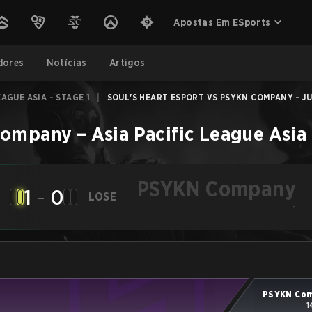
Apostas Em ESports
dores
Notícias
Artigos
EAGUE ASIA - STAGE 1
|
SOUL'S HEART ESPORT VS PSYKN COMPANY - JU
Company
–
Asia Pacific League Asia 
PSYKN Company
1
-
0
LOSE
-
PSYKN Co
1