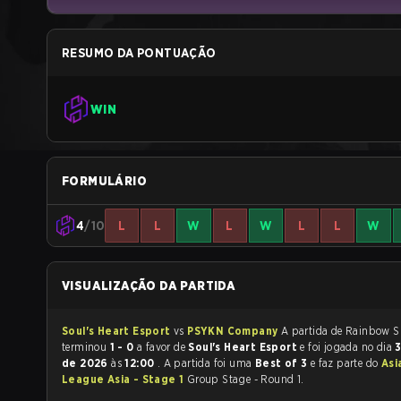
RESUMO DA PONTUAÇÃO
WIN
FORMULÁRIO
4
/10
L
L
W
L
W
L
L
W
VISUALIZAÇÃO DA PARTIDA
Soul's Heart Esport
vs
PSYKN Company
A partida de Rainbow Six Siege
terminou
1 - 0
a favor de
Soul's Heart Esport
e foi jogada no dia
3
de 2026
às
12:00
. A partida foi uma
Best of 3
e faz parte do
Asi
League Asia - Stage 1
Group Stage - Round 1.