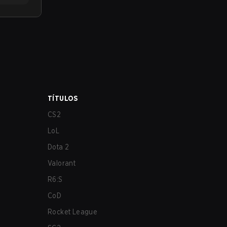
TÍTULOS
CS2
LoL
Dota 2
Valorant
R6:S
CoD
Rocket League