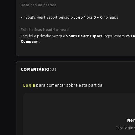
Detalhes da partida
Soul's Heart Esport venceu o
Jogo 1
por
0 - 0
no mapa
Estatísticas Head-to-head
Esta foi a primeira vez que
Soul's Heart Esport
jogou contra
PSY
Company
.
COMENTÁRIO
(
0
)
Login
para comentar sobre esta partida
Nen
Faça login e