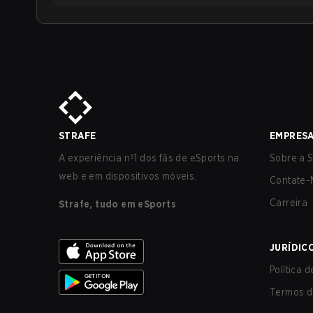
STRAFE
EMPRES
A experiência nº1 dos fãs de eSports na
Sobre a S
web e em dispositivos móveis.
Contate-
Carreira
Strafe, tudo em eSports
JURÍDIC
Política 
Termos d