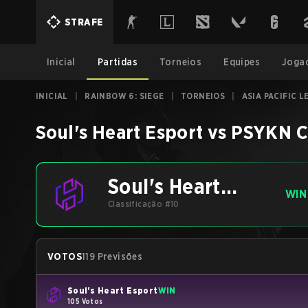
STRAFE
Inicial
Partidas
Torneios
Equipes
Joga
INICIAL
|
RAINBOW 6: SIEGE
|
TORNEIOS
|
ASIA PACIFIC L
Soul's Heart Esport
vs
PSYKN 
Soul's Heart
WIN
Esport
Classificação #10
VOTOS
119 Previsões
Soul's Heart Esport
WIN
105 Votos