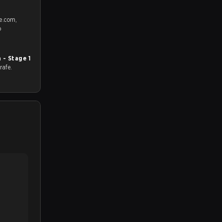
fe.com,
o
a - Stage 1
rafe.