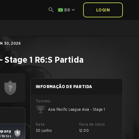
BR
LOGIN
N 30, 2026
- Stage 1
R6:S
Partida
INFORMAÇÃO DE PARTIDA
Torneio
Asia Pacific League Asia - Stage 1
Data
Hora de início
30 junho
12:00
mpany
4 Votos