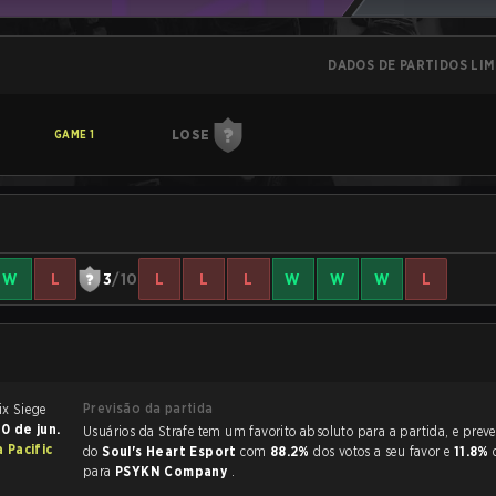
DADOS DE PARTIDOS LI
LOSE
GAME
1
W
L
3
/10
L
L
L
W
W
W
L
Previsão da partida
0 de jun.
Usuários da Strafe tem um favorito absoluto para a partida, e preveem a vitória
a Pacific
do
Soul's Heart Esport
com
88.2%
dos votos a seu favor e
11.8%
para
PSYKN Company
.