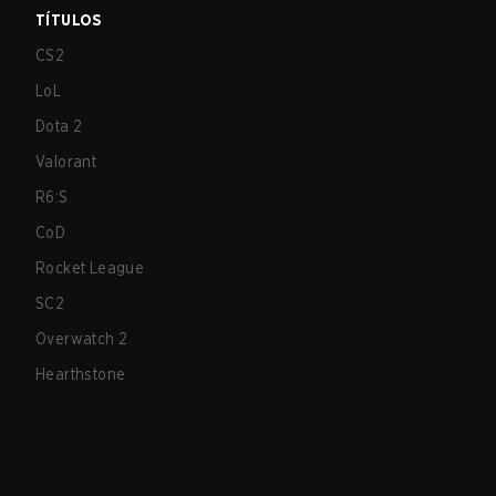
TÍTULOS
CS2
LoL
Dota 2
Valorant
R6:S
CoD
Rocket League
SC2
Overwatch 2
Hearthstone