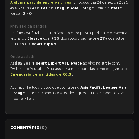
A última partida entre os times
foi jogada dia 24 de set. de 2025
às 08:50 no
Asia Pacific League Asia - Stage 1
onde
Elevate
venceu
2 - 0
.
Previsão da partida
Usuários da Strafe tem um favorito claro para a partida, e preveem a
vitória do
Elevate
com
79%
dos votos a seu favor e
21%
dos votos
para
Soul's Heart Esport
.
Onde assistir
Assista
Soul's Heart Esport vs Elevate
ao vivo na strafe.com,
Twitch and Youtube. Para assistir a mais partidas como esta, visite o
Calendário de partidas de R6:S
.
Acompanhe toda a ação que acontece no
Asia Pacific League Asia
- Stage 1
, assim como as VODs, destaques e transmissões ao vivo,
tudo na Strafe.
COMENTÁRIO
(
0
)