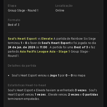
Etapa
Localização
Group Stage - Round 1
Online
Formato
Best of 3
Soul's Heart Esport
vs
Elevate
A partida de Rainbow Six Siege
terminou
1 - 0
a favor de
Soul's Heart Esport
e foi jogada no dia
24 de jun. de 2026
às
11:00
. A partida foi uma
Best of 3
e faz
parte do
Asia Pacific League Asia - Stage 1
Group Stage -
Round 1.
Detalhes da partida
Soul's Heart Esport venceu o
Jogo 1
por
0 - 0
no mapa
Estatísticas Head-to-head
Soul's Heart Esport e Elevate haviam se enfrentado
3 vezes
. Soul's
Heart Esport venceu
1 vezes
, Elevate venceu
2 vezes
e
0 partidas
terminaram empatadas.