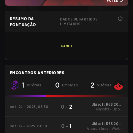
VOTED
RESUMO DA
DADOS DE PARTIDOS
LIMITADOS
PONTUAÇÃO
GAME
1
ENCONTROS ANTERIORES
1
0
2
Vitórias
Empates
Vitórias
Ubisoft R6S 2025
0
-
2
set. 24 - 2025, 08:50
APAC ASIA Stage 2
Playoffs - Upper
Bracket Semifinals
Ubisoft R6S 2025
0
-
1
set. 13 - 2025, 01:50
Group Stage - Week 4
APAC ASIA Stage 2