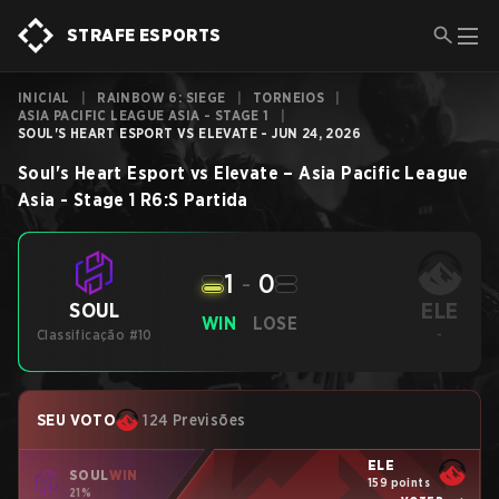
STRAFE ESPORTS
INICIAL
|
RAINBOW 6: SIEGE
|
TORNEIOS
|
ASIA PACIFIC LEAGUE ASIA - STAGE 1
|
SOUL'S HEART ESPORT VS ELEVATE - JUN 24, 2026
Soul's Heart Esport
vs
Elevate
–
Asia Pacific League
Asia - Stage 1
R6:S
Partida
1
-
0
ELE
SOUL
WIN
LOSE
Classificação #10
-
SEU VOTO
124 Previsões
ELE
SOUL
WIN
159 points
21%