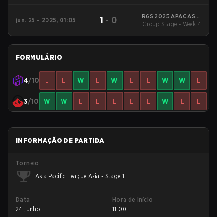
R6S 2025 APAC ASIA
1
-
0
jun. 25 - 2025, 01:05
Group Stage - Week 4
Stage 1
FORMULÁRIO
4
/10
L
L
W
L
W
L
L
W
W
L
3
/10
W
W
L
L
L
L
L
W
L
L
INFORMAÇÃO DE PARTIDA
Torneio
Asia Pacific League Asia - Stage 1
Data
Hora de início
24 junho
11:00