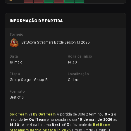
INFORMAÇÃO DE PARTIDA
Torneio
BetBoom Streamers Battle Season 13 2026
Data
Hora de início
19 maio
14:30
Etapa
Localização
Group Stage - Group B
Online
Formato
Best of 3
SoloTeam
vs
by Owl Team
A partida de Dota 2 terminou
0 - 2
a
favor de
by Owl Team
e foi jogada no dia
19 de mai. de 2026
às
14:30
. A partida foi uma
Best of 3
e faz parte do
BetBoom
Streamers Battle Season 13 2026
Group Stage - Group B.