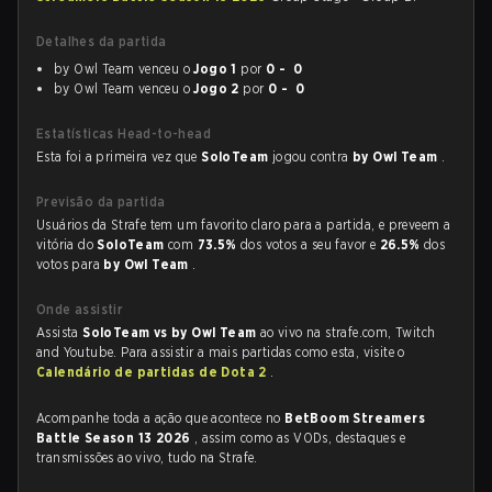
Detalhes da partida
by Owl Team venceu o
Jogo 1
por
0 - 0
by Owl Team venceu o
Jogo 2
por
0 - 0
Estatísticas Head-to-head
Esta foi a primeira vez que
SoloTeam
jogou contra
by Owl Team
.
Previsão da partida
Usuários da Strafe tem um favorito claro para a partida, e preveem a
vitória do
SoloTeam
com
73.5%
dos votos a seu favor e
26.5%
dos
votos para
by Owl Team
.
Onde assistir
Assista
SoloTeam vs by Owl Team
ao vivo na strafe.com, Twitch
and Youtube. Para assistir a mais partidas como esta, visite o
Calendário de partidas de Dota 2
.
Acompanhe toda a ação que acontece no
BetBoom Streamers
Battle Season 13 2026
, assim como as VODs, destaques e
transmissões ao vivo, tudo na Strafe.