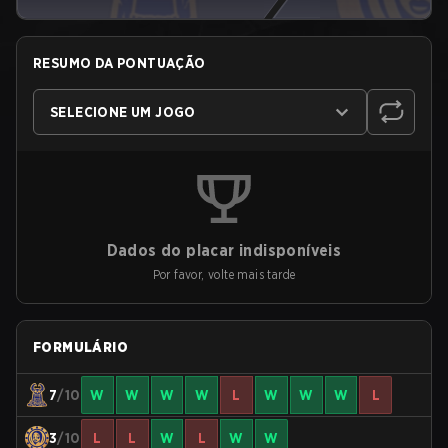
RESUMO DA PONTUAÇÃO
SELECIONE UM JOGO
Dados do placar indisponíveis
Por favor, volte mais tarde
FORMULÁRIO
7
/10
W
W
W
W
L
W
W
W
L
3
/10
L
L
W
L
W
W