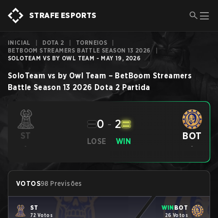
STRAFE ESPORTS
INICIAL
|
DOTA 2
|
TORNEIOS
|
BETBOOM STREAMERS BATTLE SEASON 13 2026
|
SOLOTEAM VS BY OWL TEAM - MAY 19, 2026
SoloTeam
vs
by Owl Team
–
BetBoom Streamers
Battle Season 13 2026
Dota 2
Partida
0
-
2
BOT
ST
LOSE
WIN
-
-
VOTOS
98 Previsões
ST
WIN
BOT
72 Votos
26 Votos