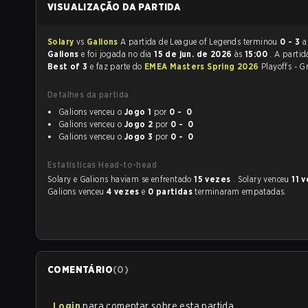
VISUALIZAÇÃO DA PARTIDA
Solary
vs
Galions
A partida de League of Legends terminou
0 - 3
a
Galions
e foi jogada no dia
15 de jun. de 2026
às
15:00
. A partid
Best of 3
e faz parte do
EMEA Masters Spring 2026
Playoffs - G
Detalhes da partida
Galions venceu o
Jogo 1
por
0 - 0
Galions venceu o
Jogo 2
por
0 - 0
Galions venceu o
Jogo 3
por
0 - 0
Estatísticas Head-to-head
Solary e Galions haviam se enfrentado
15 vezes
. Solary venceu
11 
Galions venceu
4 vezes
e
0 partidas
terminaram empatadas.
COMENTÁRIO
(
0
)
Login
para comentar sobre esta partida