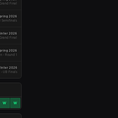
 Grand Final
Spring 2026
B Semifinals
inter 2026
 Grand Final
Spring 2026
n - Round 1
inter 2026
 - UB Finals
W
W