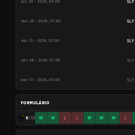
jun. 03 - 2026, 04:00
SLY
mai. 20 - 2026, 07:00
SLY
abr. 21 - 2026, 03:00
SLY
abr. 08 - 2026, 07:00
SLY
mar. 31 - 2026, 03:00
SLY
FORMULÁRIO
6
/10
W
W
L
L
W
W
W
L