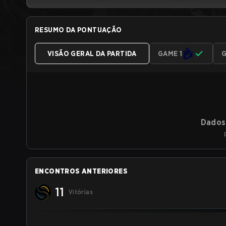
RESUMO DA PONTUAÇÃO
VISÃO GERAL DA PARTIDA
GAME 1
G
Dados 
ENCONTROS ANTERIORES
11
Vitórias