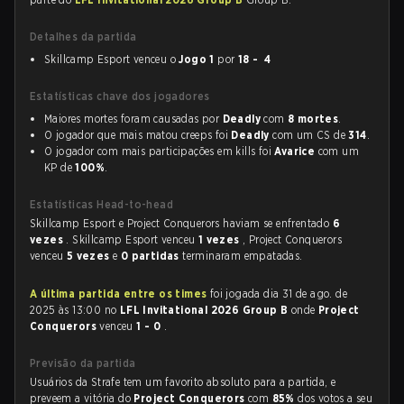
Detalhes da partida
Skillcamp Esport venceu o
Jogo 1
por
18 - 4
Estatísticas chave dos jogadores
Maiores mortes foram causadas por
Deadly
com
8 mortes
.
O jogador que mais matou creeps foi
Deadly
com um CS de
314
.
O jogador com mais participações em kills foi
Avarice
com um
KP de
100%
.
Estatísticas Head-to-head
Skillcamp Esport e Project Conquerors haviam se enfrentado
6
vezes
. Skillcamp Esport venceu
1 vezes
, Project Conquerors
venceu
5 vezes
e
0 partidas
terminaram empatadas.
A última partida entre os times
foi jogada dia 31 de ago. de
2025 às 13:00 no
LFL Invitational 2026 Group B
onde
Project
Conquerors
venceu
1 - 0
.
Previsão da partida
Usuários da Strafe tem um favorito absoluto para a partida, e
preveem a vitória do
Project Conquerors
com
85%
dos votos a seu