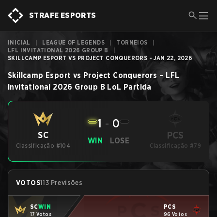
STRAFE ESPORTS
INICIAL
|
LEAGUE OF LEGENDS
|
TORNEIOS
|
LFL INVITATIONAL 2026 GROUP B
|
SKILLCAMP ESPORT VS PROJECT CONQUERORS - JAN 22, 2026
Skillcamp Esport
vs
Project Conquerors
–
LFL
Invitational 2026 Group B
LoL
Partida
1
-
0
PCS
SC
WIN
LOSE
Classificação #104
Classificação #79
VOTOS
113 Previsões
SC
WIN
PCS
17 Votos
96 Votos