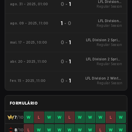
LFL Division 2
0
-
1
ago. 31 - 2025, 01:00
Summers 2025
Regular Season
Regular Season
LFL Division 2
1
-
0
ago. 09 - 2025, 11:00
Summers 2025
Regular Season
Regular Season
LFL Division 2 Spring
0
-
1
mai. 17 - 2025, 10:00
2025 Regular Season
Regular Season
LFL Division 2 Spring
0
-
1
abr. 20 - 2025, 11:00
2025 Regular Season
Regular Season
LFL Division 2 Winter
0
-
1
fev. 15 - 2025, 11:00
2025 Regular Season
Regular Season
FORMULÁRIO
7
/10
W
L
W
W
L
W
W
W
L
W
8
/10
L
W
W
W
W
W
W
L
W
W