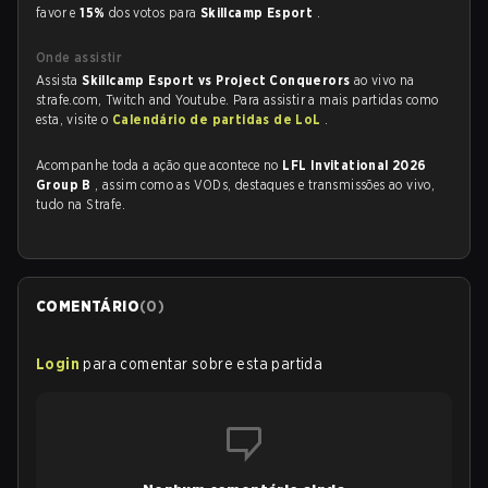
favor e
15%
dos votos para
Skillcamp Esport
.
Onde assistir
Assista
Skillcamp Esport vs Project Conquerors
ao vivo na
strafe.com, Twitch and Youtube. Para assistir a mais partidas como
esta, visite o
Calendário de partidas de LoL
.
Acompanhe toda a ação que acontece no
LFL Invitational 2026
Group B
, assim como as VODs, destaques e transmissões ao vivo,
tudo na Strafe.
COMENTÁRIO
(
0
)
Login
para comentar sobre esta partida