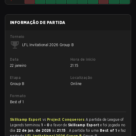
INFORMAÇÃO DE PARTIDA
Torneio
LFL Invitational 2026 Group B
Data
Hora de início
22 janeiro
21:15
Etapa
Localização
Group B
Online
Formato
Best of 1
Skillcamp Esport
vs
Project Conquerors
A partida de League of
Legends terminou
1 - 0
a favor de
Skillcamp Esport
e foi jogada no
dia
22 de jan. de 2026
às
21:15
. A partida foi uma
Best of 1
e faz
parte do
LFL Invitational 2026 Group B
Group B.