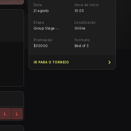
Data
Hora de início
21 agosto
10:05
Etapa
Localização
Group Stage -
Online
Elimination Match
Premiação
Formato
$
30000
Best of 3
IR PARA O TORNEIO
L
L