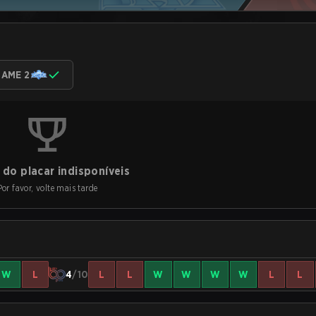
AME 2
do placar indisponíveis
Por favor, volte mais tarde
W
L
4
/10
L
L
W
W
W
W
L
L