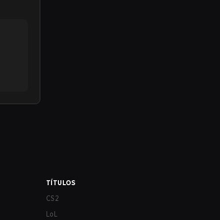
TÍTULOS
CS2
LoL