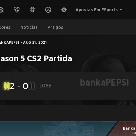
Apostas Em ESports
dores
Notícias
Artigos
NKAPEPSI - AUG 21, 2021
ason 5
CS2
Partida
bankaPEPSI
2
-
0
LOSE
-
banka
13