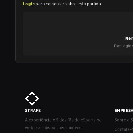
Login
para comentar sobre esta partida
Nen
Faça login e
STRAFE
EMPRES
A experiência nº1 dos fãs de eSports na
Sobre a S
web e em dispositivos móveis.
Contate-