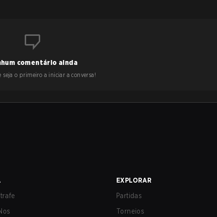
hum comentário ainda
 seja o primeiro a iniciar a conversa!
A
EXPLORAR
trafe
Partidas
Nos
Torneios