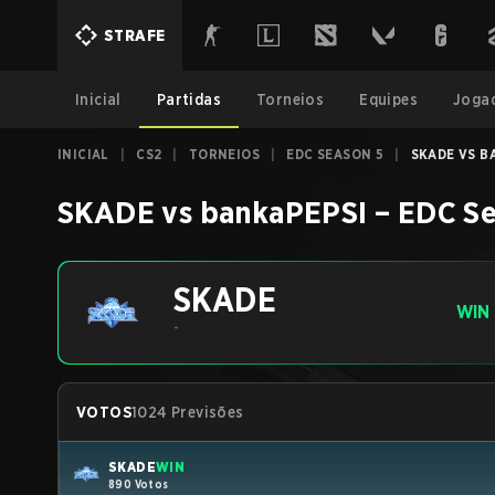
STRAFE
Inicial
Partidas
Torneios
Equipes
Joga
INICIAL
|
CS2
|
TORNEIOS
|
EDC SEASON 5
|
SKADE VS BA
SKADE
vs
bankaPEPSI
–
EDC Se
SKADE
WIN
-
VOTOS
1024 Previsões
SKADE
WIN
890 Votos