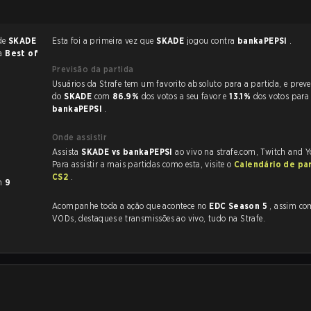
 de
SKADE
Esta foi a primeira vez que
SKADE
jogou contra
bankaPEPSI
.
ma
Best of
Previsão da partida
Usuários da Strafe tem um favorito absoluto para a partida, e preveem a vitória
do
SKADE
com
86.9%
dos votos a seu favor e
13.1%
dos votos para
bankaPEPSI
.
Onde assistir
Assista
SKADE vs bankaPEPSI
ao vivo na strafe.com, Twitch and 
Para assistir a mais partidas como esta, visite o
Calendário de pa
CS2
.
m
9
Acompanhe toda a ação que acontece no
EDC Season 5
, assim como as
VODs, destaques e transmissões ao vivo, tudo na Strafe.