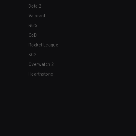
Dota 2
Valorant
R6:S
CoD
Rocket League
SC2
Overwatch 2
Hearthstone