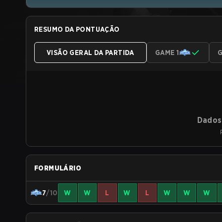
RESUMO DA PONTUAÇÃO
VISÃO GERAL DA PARTIDA
GAME 1
G
Dados 
FORMULÁRIO
7
/10
W
W
L
W
L
W
W
W