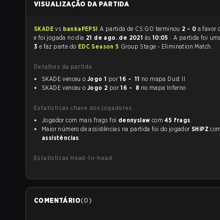
VISUALIZAÇÃO DA PARTIDA
SKADE
vs
bankaPEPSI
A partida de CS:GO terminou
2 - 0
a favor
e foi jogada no dia
21 de ago. de 2021
às
10:05
. A partida foi u
3
e faz parte do
EDC Season 5
Group Stage - Elimination Match.
Detalhes da partida
SKADE venceu o
Jogo 1
por
16 - 11
no mapa Dust II
SKADE venceu o
Jogo 2
por
16 - 8
no mapa Inferno
Estatísticas chave dos jogadores
Jogador com mais frags foi
dennyslaw
com
45 frags
.
Maior número de assistências na partida foi do jogador
SHiPZ
co
assistências
.
Estatísticas Head-to-head
COMENTÁRIO
(
0
)