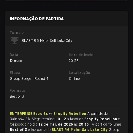
INFORMAÇÃO DE PARTIDA
Torneio
BLAST R6 Major Salt Lake City
Data
Hora de início
12 maio
20:35
Etapa
Localização
Group Stage - Round 4
Online
Formato
Best of 3
ENTERPRISE Esports
vs
Shopify Rebellion
A partida de
Rainbow Six Siege terminou
0 - 2
a favor de
Shopify Rebellion
e
foi jogada no dia
12 de mai. de 2026
às
20:35
. A partida foi uma
Best of 3
e faz parte do
BLAST R6 Major Salt Lake City
Group