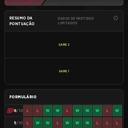
RESUMO DA
DADOS DE PARTIDOS
LIMITADOS
PONTUAÇÃO
GAME
2
GAME
1
FORMULÁRIO
6
/10
L
L
W
W
L
W
W
W
L
W
5
/10
L
W
W
L
W
W
W
L
L
L