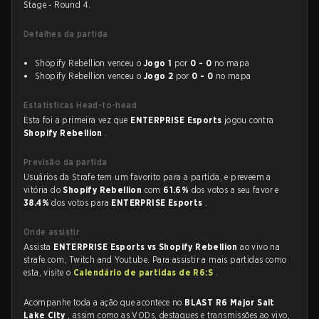
Stage - Round 4.
Detalhes da partida
Shopify Rebellion venceu o
Jogo 1
por
0 - 0
no mapa
Shopify Rebellion venceu o
Jogo 2
por
0 - 0
no mapa
Estatísticas Head-to-head
Esta foi a primeira vez que
ENTERPRISE Esports
jogou contra
Shopify Rebellion
.
Previsão da partida
Usuários da Strafe tem um favorito para a partida, e preveem a
vitória do
Shopify Rebellion
com
61.6%
dos votos a seu favor e
38.4%
dos votos para
ENTERPRISE Esports
.
Onde assistir
Assista
ENTERPRISE Esports vs Shopify Rebellion
ao vivo na
strafe.com, Twitch and Youtube. Para assistir a mais partidas como
esta, visite o
Calendário de partidas de R6:S
.
Acompanhe toda a ação que acontece no
BLAST R6 Major Salt
Lake City
, assim como as VODs, destaques e transmissões ao vivo,