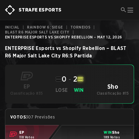
STRAFE ESPORTS
INICIAL
|
RAINBOW 6: SIEGE
|
TORNEIOS
|
BLAST R6 MAJOR SALT LAKE CITY
|
ENTERPRISE ESPORTS VS SHOPIFY REBELLION - MAY 12, 2026
ENTERPRISE Esports
vs
Shopify Rebellion
–
BLAST
R6 Major Salt Lake City
R6:S
Partida
0
-
2
Sho
EP
LOSE
WIN
Classificação #35
Classificação #15
VOTOS
307 Previsões
EP
WIN
Sho
118 Votos
189 Votos