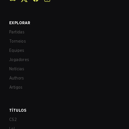
EXPLORAR
Partidas
Torneios
Equipes
Jogadores
Notícias
Authors
Artigos
TÍTULOS
CS2
LoL