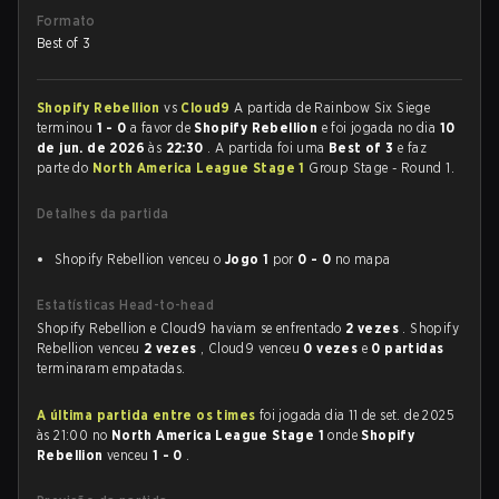
Formato
Best of 3
Shopify Rebellion
vs
Cloud9
A partida de Rainbow Six Siege
terminou
1 - 0
a favor de
Shopify Rebellion
e foi jogada no dia
10
de jun. de 2026
às
22:30
. A partida foi uma
Best of 3
e faz
parte do
North America League Stage 1
Group Stage - Round 1.
Detalhes da partida
Shopify Rebellion venceu o
Jogo 1
por
0 - 0
no mapa
Estatísticas Head-to-head
Shopify Rebellion e Cloud9 haviam se enfrentado
2 vezes
. Shopify
Rebellion venceu
2 vezes
, Cloud9 venceu
0 vezes
e
0 partidas
terminaram empatadas.
A última partida entre os times
foi jogada dia 11 de set. de 2025
às 21:00 no
North America League Stage 1
onde
Shopify
Rebellion
venceu
1 - 0
.