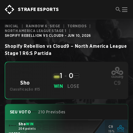
STRAFE ESPORTS
INICIAL
|
RAINBOW 6: SIEGE
|
TORNEIOS
|
NORTH AMERICA LEAGUE STAGE 1
|
SHOPIFY REBELLION VS CLOUD9 - JUN 10, 2026
Shopify Rebellion
vs
Cloud9
–
North America League
Stage 1
R6:S
Partida
1
-
0
C9
Sho
WIN
LOSE
Classificação #15
-
SEU VOTO
210 Previsões
Sho
WIN
C9
204 points
19%