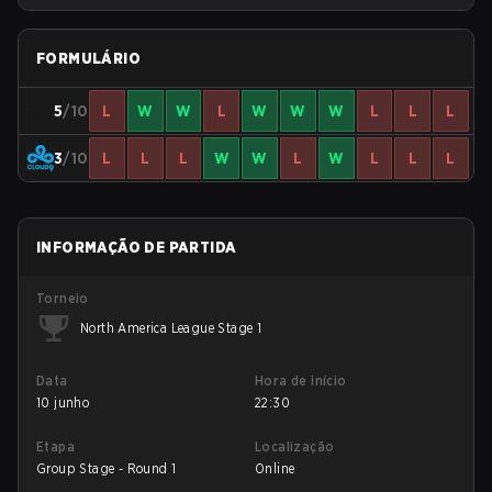
FORMULÁRIO
5
/10
L
W
W
L
W
W
W
L
L
L
3
/10
L
L
L
W
W
L
W
L
L
L
INFORMAÇÃO DE PARTIDA
Torneio
North America League Stage 1
Data
Hora de início
10 junho
22:30
Etapa
Localização
Group Stage - Round 1
Online