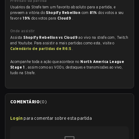
Previsão da partida
Usuários da Strafe tem um favorito absoluto para a partida, e
preveem a vitória do
Shopify Rebellion
com
81%
dos votos a seu
favor e
19%
dos votos para
Cloud9
.
Onde assistir
Assista
Shopify Rebellion vs Cloud9
ao vivo na strafe.com, Twitch
and Youtube. Para assistir a mais partidas como esta, visite o
Calendário de partidas de R6:S
.
Acompanhe toda a ação que acontece no
North America League
Stage 1
, assim como as VODs, destaques e transmissões ao vivo,
tudo na Strafe.
COMENTÁRIO
(
0
)
Login
para comentar sobre esta partida