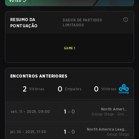
VOTED
RESUMO DA
DADOS DE PARTIDOS
LIMITADOS
PONTUAÇÃO
GAME
1
ENCONTROS ANTERIORES
2
0
0
Vitórias
Empates
Vitórias
North America
1
-
0
set. 11 - 2025, 09:00
Group Stage - Group
League Stage 2
Stage
North America League
1
-
0
jul. 10 - 2025, 11:30
Group Stage
Stage 1