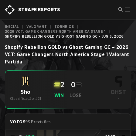
STRAFE ESPORTS
INICIAL
|
VALORANT
|
TORNEIOS
|
2026 VCT: GAME CHANGERS NORTH AMERICA STAGE 1
|
SHOPIFY REBELLION GOLD VS GHOST GAMING GC - JUN 3, 2026
Shopify Rebellion GOLD
vs
Ghost Gaming GC
–
2026
VCT: Game Changers North America Stage 1
Valorant
Partida
2
-
0
GHST
Sho
WIN
LOSE
Classificação #21
-
VOTOS
93 Previsões