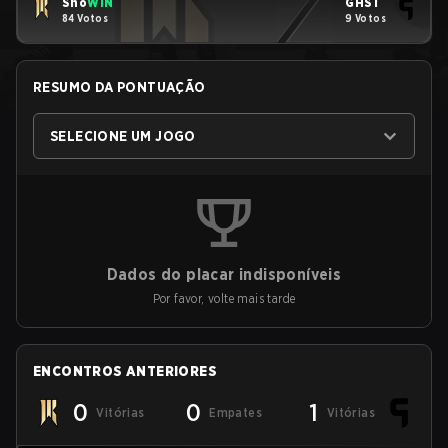
Sho
WIN
GHST
84 Votos
9 Votos
RESUMO DA PONTUAÇÃO
SELECIONE UM JOGO
Dados do placar indisponíveis
Por favor, volte mais tarde
ENCONTROS ANTERIORES
0
0
1
Vitórias
Empates
Vitórias