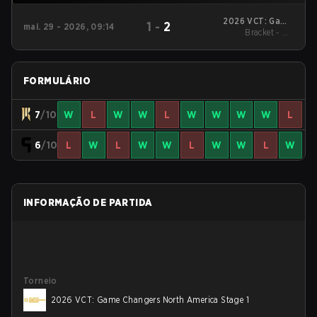
2026 VCT: Game
1
-
2
mai. 29 - 2026, 09:14
Changers North
Bracket - UB
America Stage 1
Quarterfinal
FORMULÁRIO
7
/10
W
L
W
W
L
W
W
W
W
L
6
/10
L
W
L
W
W
L
W
W
L
W
INFORMAÇÃO DE PARTIDA
Torneio
2026 VCT: Game Changers North America Stage 1