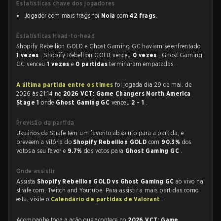
Estatísticas chave dos jogadores
Jogador com mais frags foi
Noia
com
42 frags
.
Estatísticas Head-to-head
Shopify Rebellion GOLD e Ghost Gaming GC haviam se enfrentado
1 vezes
. Shopify Rebellion GOLD venceu
0 vezes
, Ghost Gaming
GC venceu
1 vezes
e
0 partidas
terminaram empatadas.
A última partida entre os times
foi jogada dia 29 de mai. de
2026 às 21:14 no
2026 VCT: Game Changers North America
Stage 1
onde
Ghost Gaming GC
venceu
2 - 1
.
Previsão da partida
Usuários da Strafe tem um favorito absoluto para a partida, e
preveem a vitória do
Shopify Rebellion GOLD
com
90.3%
dos
votos a seu favor e
9.7%
dos votos para
Ghost Gaming GC
.
Onde assistir
Assista
Shopify Rebellion GOLD vs Ghost Gaming GC
ao vivo na
strafe.com, Twitch and Youtube. Para assistir a mais partidas como
esta, visite o
Calendário de partidas de Valorant
.
Acompanhe toda a ação que acontece no
2026 VCT: Game