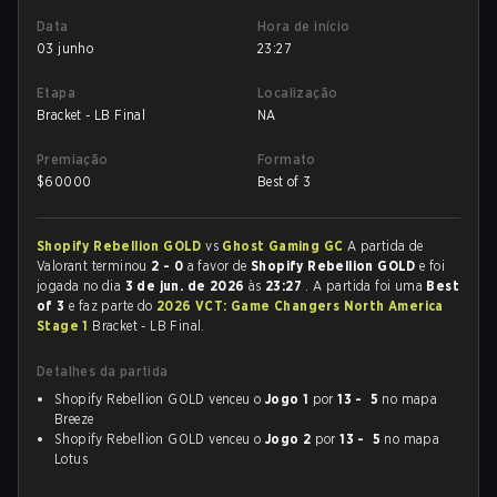
Data
Hora de início
03 junho
23:27
Etapa
Localização
Bracket - LB Final
NA
Premiação
Formato
$
60000
Best of 3
Shopify Rebellion GOLD
vs
Ghost Gaming GC
A partida de
Valorant terminou
2 - 0
a favor de
Shopify Rebellion GOLD
e foi
jogada no dia
3 de jun. de 2026
às
23:27
. A partida foi uma
Best
of 3
e faz parte do
2026 VCT: Game Changers North America
Stage 1
Bracket - LB Final.
Detalhes da partida
Shopify Rebellion GOLD venceu o
Jogo 1
por
13 - 5
no mapa
Breeze
Shopify Rebellion GOLD venceu o
Jogo 2
por
13 - 5
no mapa
Lotus