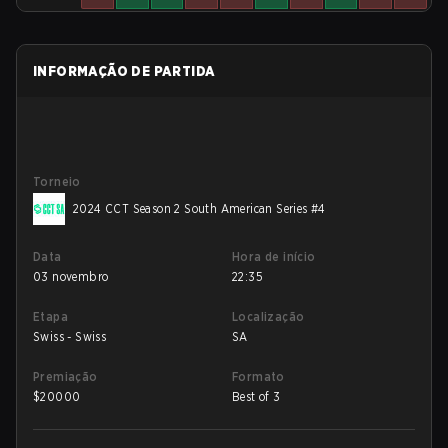
INFORMAÇÃO DE PARTIDA
Torneio
2024 CCT Season 2 South American Series #4
Data
Hora de início
03 novembro
22:35
Etapa
Localização
Swiss - Swiss
SA
Premiação
Formato
$
20000
Best of 3