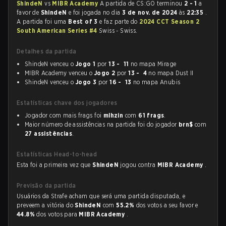
ShindeN
vs
MIBR Academy
A partida de CS:GO terminou
2 - 1
a
favor de
ShindeN
e foi jogada no dia
3 de nov. de 2024
às
22:35
.
A partida foi uma
Best of 3
e faz parte do
2024 CCT Season 2
South American Series #4
Swiss - Swiss.
Detalhes da partida
ShindeN venceu o
Jogo 1
por
13 - 11
no mapa Mirage
MIBR Academy venceu o
Jogo 2
por
13 - 4
no mapa Dust II
ShindeN venceu o
Jogo 3
por
16 - 13
no mapa Anubis
Estatísticas chave dos jogadores
Jogador com mais frags foi
mlhzin
com
61 frags
.
Maior número de assistências na partida foi do jogador
brn$
com
27 assistências
.
Estatísticas Head-to-head
Esta foi a primeira vez que
ShindeN
jogou contra
MIBR Academy
.
Previsão da partida
Usuários da Strafe acham que será uma partida disputada, e
preveem a vitória do
ShindeN
com
55.2%
dos votos a seu favor e
44.8%
dos votos para
MIBR Academy
.