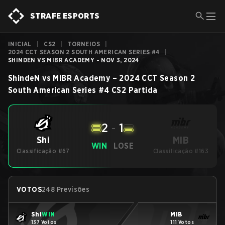
STRAFE ESPORTS
INICIAL
|
CS2
|
TORNEIOS
|
2024 CCT SEASON 2 SOUTH AMERICAN SERIES #4
|
SHINDEN VS MIBR ACADEMY - NOV 3, 2024
ShindeN
vs
MIBR Academy
–
2024 CCT Season 2
South American Series #4
CS2
Partida
2
-
1
MIB
Shi
WIN
LOSE
Classificação #67
Classificação #163
VOTOS
248 Previsões
Shi
WIN
MIB
137 Votos
111 Votos