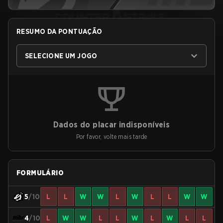
RESUMO DA PONTUAÇÃO
SELECIONE UM JOGO
Dados do placar indisponíveis
Por favor, volte mais tarde
FORMULÁRIO
5
/10
L
L
W
W
L
W
L
L
W
W
4
/10
L
W
W
L
L
W
L
W
L
L