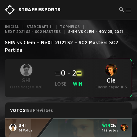
STRAFE ESPORTS
INICIAL
|
STARCRAFT II
|
TORNEIOS
|
NEXT 2021 S2 – SC2 MASTERS
|
SHIN VS CLEM - NOV 25, 2021
SHIN
vs
Clem
–
NeXT 2021 S2 – SC2 Masters
SC2
Partida
0
-
2
Cle
SHI
LOSE
WIN
Classificação #20
Classificação #15
VOTOS
193 Previsões
SHI
WIN
Cle
14 Votos
179 Votos