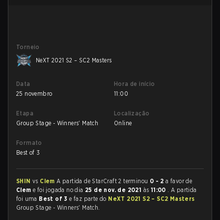
Torneio
NeXT 2021 S2 – SC2 Masters
Data
Hora de início
25 novembro
11:00
Etapa
Localização
Group Stage - Winners' Match
Online
Formato
Best of 3
SHIN
vs
Clem
A partida de StarCraft 2 terminou
0 - 2
a favor de
Clem
e foi jogada no dia
25 de nov. de 2021
às
11:00
. A partida
foi uma
Best of 3
e faz parte do
NeXT 2021 S2 – SC2 Masters
Group Stage - Winners' Match.