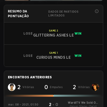
RESUMO DA
DADOS DE PARTIDOS
LIMITADOS
PONTUAÇÃO
GAME
2
LOSE
WIN
GLITTERING ASHES LE
GAME
1
LOSE
WIN
CURIOUS MINDS LE
ENCONTROS ANTERIORES
2
0
2
Vitórias
Empates
Vitórias
WardiTV We Sold Out
2
-
0
mar. 08 - 2021, 01:50
Group Stage - Decider
#2