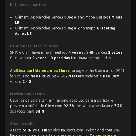
Detalhes da partida
Clément Desplanches venceu o
Jogo 1
no mapa
Curious Minds
LE
Clément Desplanches venceu o
Jogo 2
no mapa
Glittering
Ashes LE
Estatísticas Head-to-head
SHIN e Clem haviam se enfrentado
4 vezes
. SHIN venceu
2 vezes
,
Clem venceu
2 vezes
e
0 partidas
terminaram empatadas.
A última partida entre os times
foi jogada dia 8 de mar. de 2021
às 13:50 no
NeXT 2021 S2 – SC2 Masters
onde
Shin Hee Bum
venceu
2 - 0
.
Previsão da partida
Usuários da Strafe tem um favorito absoluto para a partida, e
preveem a vitória do
Clem
com
92.7%
dos votos a seu favor e
7.3%
dos votos para
SHIN
.
Onde assistir
Assista
SHIN vs Clem
ao vivo na strafe.com, Twitch and Youtube.
Para assistir a mais partidas como esta, visite o
Calendário de