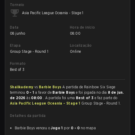
Torneio
Asia Pacific League Oceania - Stage 1
Data
Hora de início
08 junho
08:00
Etapa
Localização
Group Stage - Round 1
Online
Formato
Best of 3
Shaiikademy
vs
Barbie Boys
A partida de Rainbow Six Siege
terminou
0 - 1
a favor de
Barbie Boys
e foi jogada no dia
8 de jun.
de 2026
às
08:00
. A partida foi uma
Best of 3
e faz parte do
Asia Pacific League Oceania - Stage 1
Group Stage - Round 1.
Detalhes da partida
Barbie Boys venceu o
Jogo 1
por
0 - 0
no mapa