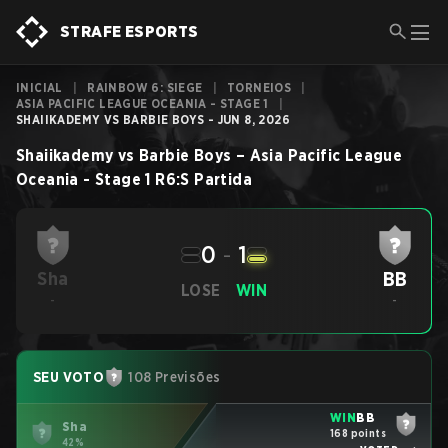
STRAFE ESPORTS
INICIAL
|
RAINBOW 6: SIEGE
|
TORNEIOS
|
ASIA PACIFIC LEAGUE OCEANIA - STAGE 1
|
SHAIIKADEMY VS BARBIE BOYS - JUN 8, 2026
Shaiikademy
vs
Barbie Boys
–
Asia Pacific League
Oceania - Stage 1
R6:S
Partida
0
-
1
BB
Sha
LOSE
WIN
-
-
SEU VOTO
108 Previsões
WIN
BB
Sha
168 points
42%