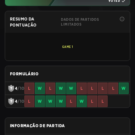
VOTED
RESUMO DA
DADOS DE PARTIDOS
LIMITADOS
PONTUAÇÃO
GAME
1
FORMULÁRIO
4
/10
L
W
L
W
W
L
L
L
L
W
4
/10
L
W
W
W
L
W
L
L
INFORMAÇÃO DE PARTIDA