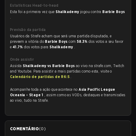
Estatísticas Head-to-head
Esta foi a primeira vez que
Shaiikademy
jogou contra
Barbie Boys
.
Previsão da partida
Usuários da Strafe acham que será uma partida disputada, e
preveem a vitória do
Barbie Boys
com
58.3%
dos votos a seu favor
e
41.7%
dos votos para
Shaiikademy
.
Onde assistir
Assista
Shaiikademy vs Barbie Boys
ao vivo na strafe.com, Twitch
and Youtube. Para assistir a mais partidas como esta, visite o
Calendário de partidas de R6:S
.
Acompanhe toda a ação que acontece no
Asia Pacific League
Oceania - Stage 1
, assim como as VODs, destaques e transmissões
ao vivo, tudo na Strafe.
COMENTÁRIO
(
0
)