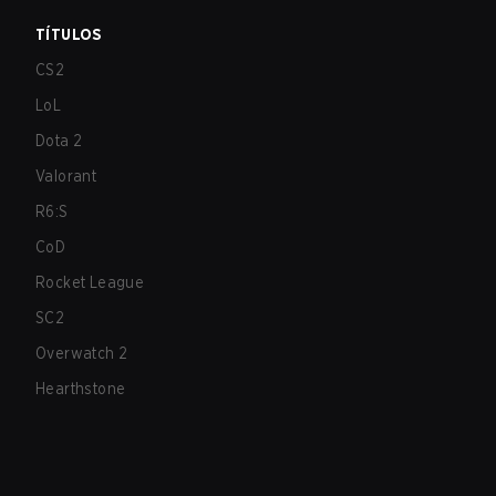
TÍTULOS
CS2
LoL
Dota 2
Valorant
R6:S
CoD
Rocket League
SC2
Overwatch 2
Hearthstone