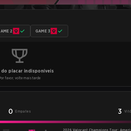
AME 2
GAME 3
do placar indisponíveis
Por favor, volte mais tarde
0
3
Empates
Vit
2026 Valorant Champions Tour: Americ