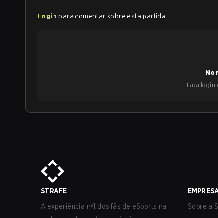
Login
para comentar sobre esta partida
Nen
Faça login e
STRAFE
EMPRES
A experiência nº1 dos fãs de eSports na
Sobre a S