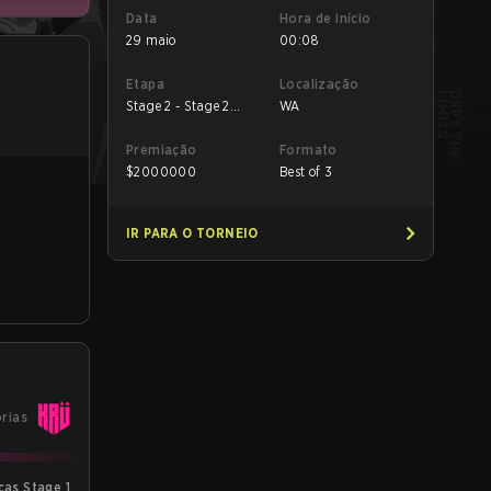
Data
Hora de início
29 maio
00:08
Etapa
Localização
Stage 2 - Stage 2
WA
Lower
Premiação
Formato
$
2000000
Best of 3
IR PARA O TORNEIO
órias
as Stage 1