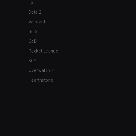
LoL
Dota 2
Valorant
R6:S
CoD
Rocket League
SC2
Overwatch 2
Hearthstone