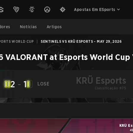
Apostas Em ESports
dores
Notícias
Artigos
PORTS WORLD CUP
|
SENTINELS VS KRÜ ESPORTS - MAY 29, 2026
6 VALORANT at Esports World Cup
KRÜ Esports
2
-
1
LOSE
Classificação #75
KRÜ Es
4