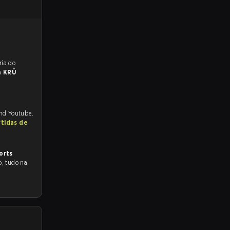
reveem a vitória do
a
KRÜ
and Youtube.
rtidas de
orts