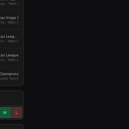
ga - Week 1
as Stage 1
ha - Week 2
cas League
in - Week 2
Stage 2
cas League
in - Week 2
Champions
ecider Match
W
L