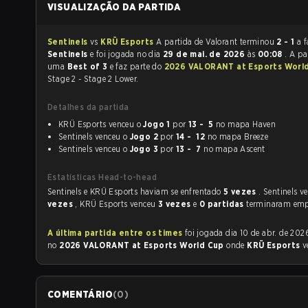
VISUALIZAÇÃO DA PARTIDA
Sentinels
vs
KRÜ Esports
A partida de Valorant terminou
2 - 1
a f
Sentinels
e foi jogada no dia
29 de mai. de 2026
às
00:08
. A pa
uma
Best of 3
e faz parte do
2026 VALORANT at Esports Worl
Stage 2 - Stage 2 Lower.
Detalhes da partida
KRÜ Esports venceu o
Jogo 1
por
13 - 5
no mapa Haven
Sentinels venceu o
Jogo 2
por
14 - 12
no mapa Breeze
Sentinels venceu o
Jogo 3
por
13 - 7
no mapa Ascent
Estatísticas Head-to-head
Sentinels e KRÜ Esports haviam se enfrentado
5 vezes
. Sentinels 
vezes
, KRÜ Esports venceu
3 vezes
e
0 partidas
terminaram emp
A última partida entre os times
foi jogada dia 10 de abr. de 2026 às 20:56
no
2026 VALORANT at Esports World Cup
onde
KRÜ Esports
v
COMENTÁRIO
(
0
)