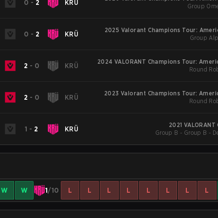
0
-
2
KRÜ
Group Ome
2025 Valorant Champions Tour: Americ
0
-
2
KRÜ
Group Alp
2024 VALORANT Champions Tour: Ameri
2
-
0
KRÜ
Round Rob
2023 Valorant Champions Tour: Ameri
2
-
0
KRÜ
Round Rob
2021 VALORANT 
1
-
2
KRÜ
Group B - Group B - D
W
W
1
/10
L
L
L
L
L
L
L
L