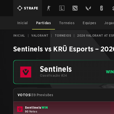
STRAFE
Inicial
Partidas
Torneios
Equipes
Joga
INICIAL
|
VALORANT
|
TORNEIOS
|
2026 VALORANT AT ES
Sentinels
vs
KRÜ Esports
–
202
Sentinels
WIN
Classificação #24
VOTOS
139 Previsões
Sentinels
WIN
90 Votos