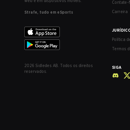
web e em dispositivos móveis.
Contate-
Carreira
Strafe, tudo em eSports
JURÍDIC
Política 
Termos d
2026
Sidledes AB. Todos os direitos
SIGA
reservados.