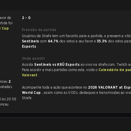
avor de
2 - 0
.
rtida foi
d Cup
Previsão da partida
Usuários da Strafe tem um favorito para a partida, e p
Sentinels
com
64.7%
dos votos a seu favor e
35.3%
dos votos par
Esports
.
Onde assistir
Assista
Sentinels vs KRÜ Esports
ao vivo na strafe.com, Twitch 
Para assistir a mais partidas como esta, visite o
Calendário de pa
Valorant
.
venceu
2
atadas.
Acompanhe toda a ação que acontece no
2026 VALORANT at Esp
World Cup
, assim como as VODs, destaques e transmissões ao vivo, tudo na
Strafe.
enceu