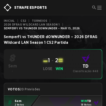
STRAFE ESPORTS
INICIAL
|
CS2
|
TORNEIOS
|
2026 DFRAG WILDCARD LAN SEASON 1
|
SEMPERFI VS THUNDER DOWNUNDER - MAR 15, 2026
SemperFi
vs
THUNDER dOWNUNDER
–
2026 DFRAG
Wildcard LAN Season 1
CS2
Partida
1
-
2
TD
Sem
LOSE
WIN
-
Classificação #48
VOTOS
20 Previsões
Sem
WIN
TD
2 Votos
18 Votos