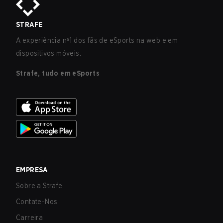
STRAFE
A experiência nº1 dos fãs de eSports na web e em
dispositivos móveis.
Strafe, tudo em eSports
EMPRESA
Sobre a Strafe
Contate-Nos
Carreira