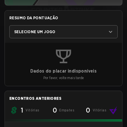
RESUMO DA PONTUAÇÃO
SELECIONE UM JOGO
Dados do placar indisponíveis
Por favor, volte mais tarde
ENCONTROS ANTERIORES
1
0
0
Vitórias
Empates
Vitórias