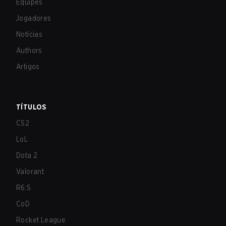
Equipes
Jogadores
Notícias
Authors
Artigos
TÍTULOS
CS2
LoL
Dota 2
Valorant
R6:S
CoD
Rocket League