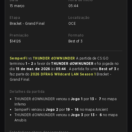
15 março
05:44
Etapa
Localização
Bracket - Grand Final
OCE
Premiação
Formato
$
14126
Best of 3
SemperFi
vs
THUNDER dOWNUNDER
A partida de CS:GO
terminou
1 - 2
a favor de
THUNDER dOWNUNDER
e foi jogada no
dia
15 de mar. de 2026
às
05:44
. A partida foi uma
Best of 3
e
faz parte do
2026 DFRAG Wildcard LAN Season 1
Bracket -
Grand Final.
Detalhes da partida
THUNDER dOWNUNDER venceu o
Jogo 1
por
13 - 7
no mapa
Inferno
SemperFi venceu o
Jogo 2
por
19 - 16
no mapa Ancient
THUNDER dOWNUNDER venceu o
Jogo 3
por
13 - 6
no mapa
Anubis