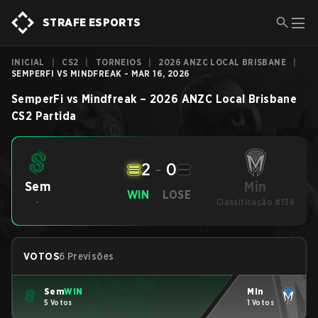
STRAFE ESPORTS
INICIAL
|
CS2
|
TORNEIOS
|
2026 ANZC LOCAL BRISBANE
|
SEMPERFI VS MINDFREAK - MAR 16, 2026
SemperFi
vs
Mindfreak
–
2026 ANZC Local Brisbane
CS2
Partida
2
-
0
Min
Sem
WIN
LOSE
-
Classificação #136
VOTOS
6 Previsões
Sem
WIN
Min
5 Votos
1 Votos