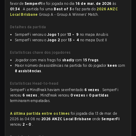
favor de
SemperFi
e foi jogada no dia
16 de mar. de 2026
às
01:34
. A partida foi uma
Best of 3
e faz parte do
2026 ANZC
Local Brisbane
Group A - Group A Winners' Match.
Detalhes da partida
SemperFi venceu o
Jogo 1
por
13 - 9
no mapa Anubis
SemperFi venceu o
Jogo 2
por
13 - 4
no mapa Dust II
Estatísticas chave dos jogadores
Jogador com mais frags foi
shadiy
com
15 frags
.
Maior número de assistências na partida foi do jogador
keen
com
8 assistências
.
Estatísticas Head-to-head
SemperFi e Mindfreak haviam se enfrentado
6 vezes
. SemperFi
venceu
6 vezes
, Mindfreak venceu
0 vezes
e
0 partidas
terminaram empatadas.
A última partida entre os times
foi jogada dia 13 de mar. de
2026 às 04:08 no
2026 ANZC Local Brisbane
onde
SemperFi
venceu
2 - 0
.