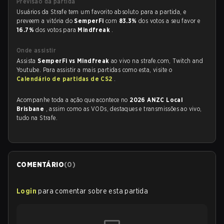
Previsão da partida
Usuários da Strafe tem um favorito absoluto para a partida, e
preveem a vitória do
SemperFi
com
83.3%
dos votos a seu favor e
16.7%
dos votos para
Mindfreak
.
Onde assistir
Assista
SemperFi vs Mindfreak
ao vivo na strafe.com, Twitch and
Youtube. Para assistir a mais partidas como esta, visite o
Calendário de partidas de CS2
.
Acompanhe toda a ação que acontece no
2026 ANZC Local
Brisbane
, assim como as VODs, destaques e transmissões ao vivo,
tudo na Strafe.
COMENTÁRIO
(
0
)
Login
para comentar sobre esta partida