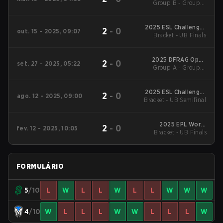
Group B - Group B
LAN Season 1
Winners' Match
2025 ESL Challenger
2
-
0
out. 15 - 2025, 09:07
League Season 50:
Bracket - UB Finals
Oceania Cup #3
2025 DFRAG Open
2
-
0
set. 27 - 2025, 05:22
Group A - Group A
Series #1
Winners' Match
2025 ESL Challenger
2
-
0
ago. 12 - 2025, 09:00
Bracket - UB Semifinal
League Season 50:
Oceania - Cup #1
2025 EPL World
2
-
0
fev. 12 - 2025, 10:05
Bracket - UB Finals
Series: Oceania
Season 1
FORMULÁRIO
5
/10
L
W
L
L
W
L
L
W
W
W
4
/10
W
L
L
L
W
W
L
L
L
W