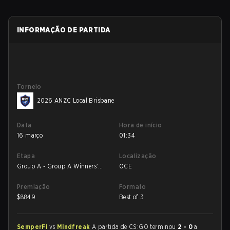
INFORMAÇÃO DE PARTIDA
Torneio
2026 ANZC Local Brisbane
Data
Hora de início
16 março
01:34
Etapa
Localização
Group A - Group A Winners'
OCE
Match
Premiação
Formato
$
8849
Best of 3
SemperFi
vs
Mindfreak
A partida de CS:GO terminou
2 - 0
a