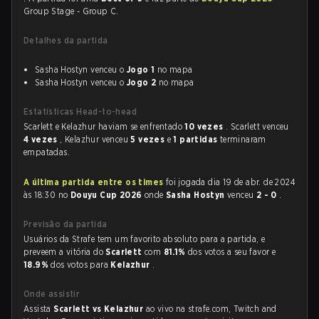
Group Stage - Group C.
Detalhes da partida
Sasha Hostyn venceu o
Jogo 1
no mapa
Sasha Hostyn venceu o
Jogo 2
no mapa
Estatísticas Head-to-head
Scarlett e Kelazhur haviam se enfrentado
10 vezes
. Scarlett venceu
4 vezes
, Kelazhur venceu
5 vezes
e
1 partidas
terminaram
empatadas.
A última partida entre os times
foi jogada dia 19 de abr. de 2024
às 18:30 no
Douyu Cup 2026
onde
Sasha Hostyn
venceu
2 - 0
.
Previsão da partida
Usuários da Strafe tem um favorito absoluto para a partida, e
preveem a vitória do
Scarlett
com
81.1%
dos votos a seu favor e
18.9%
dos votos para
Kelazhur
.
Onde assistir
Assista
Scarlett vs Kelazhur
ao vivo na strafe.com, Twitch and