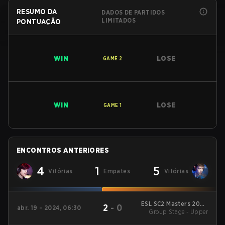
RESUMO DA
DADOS DE PARTIDOS
LIMITADOS
PONTUAÇÃO
WIN
LOSE
GAME
2
WIN
LOSE
GAME
1
ENCONTROS ANTERIORES
4
1
5
Vitórias
Empates
Vitórias
ESL SC2 Masters 2024
2
-
0
abr. 19 - 2024, 06:30
Group Stage - Upper
Spring: America