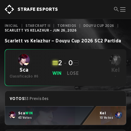
STRAFE ESPORTS
INICIAL
|
STARCRAFT II
|
TORNEIOS
|
DOUYU CUP 2026
|
SCARLETT VS KELAZHUR - JUN 26, 2026
Scarlett
vs
Kelazhur
–
Douyu Cup 2026
SC2
Partida
2
-
0
Kel
Sca
WIN
LOSE
Classificação #6
-
VOTOS
53 Previsões
Sca
WIN
Kel
43 Votos
10 Votos