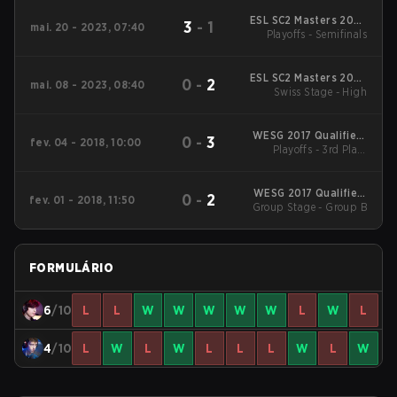
ESL SC2 Masters 2023
3
-
1
mai. 20 - 2023, 07:40
Summer Regionals
Playoffs - Semifinals
AM
ESL SC2 Masters 2023
0
-
2
mai. 08 - 2023, 08:40
Summer Regionals
Swiss Stage - High
AM
WESG 2017 Qualifiers
0
-
3
fev. 04 - 2018, 10:00
Playoffs - 3rd Place
NA/SA
Match
WESG 2017 Qualifiers
0
-
2
fev. 01 - 2018, 11:50
Group Stage - Group B
NA/SA
FORMULÁRIO
6
/10
L
L
W
W
W
W
W
L
W
L
4
/10
L
W
L
W
L
L
L
W
L
W