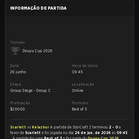
INFORMAÇÃO DE PARTIDA
Torneio
Douyu Cup 2026
Data
Hora de início
26 junho
09:45
Etapa
Localização
Group Stage - Group C
Online
Premiação
Formato
$
20000
Best of 3
Scarlett
vs
Kelazhur
A partida de StarCraft 2 terminou
2 - 0
a
favor de
Scarlett
e foi jogada no dia
26 de jun. de 2026
às
09:45
. A partida foi uma
Best of 3
e faz parte do
Douyu Cup 2026