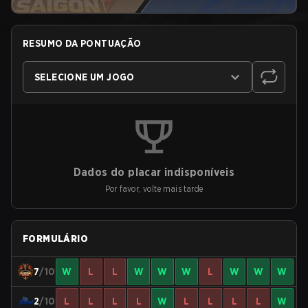
RESUMO DA PONTUAÇÃO
SELECIONE UM JOGO
Dados do placar indisponíveis
Por favor, volte mais tarde
FORMULÁRIO
7
/10
W
L
L
W
W
W
L
W
W
W
2
/10
L
L
L
L
W
L
L
L
L
W