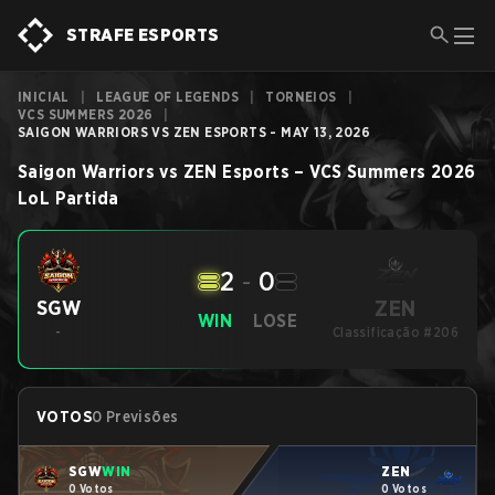
STRAFE ESPORTS
INICIAL
|
LEAGUE OF LEGENDS
|
TORNEIOS
|
VCS SUMMERS 2026
|
SAIGON WARRIORS VS ZEN ESPORTS - MAY 13, 2026
Saigon Warriors
vs
ZEN Esports
–
VCS Summers 2026
LoL
Partida
2
-
0
ZEN
SGW
WIN
LOSE
-
Classificação #206
VOTOS
0 Previsões
SGW
WIN
ZEN
0 Votos
0 Votos