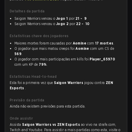
Detalhes da partida
Saigon Warriors venceu o
Jogo 1
por
21 - 9
Saigon Warriors venceu o
Jogo 2
por
22 - 10
Estatísticas chave dos jogadores
Maiores mortes foram causadas por
Aomine
com
17 mortes
.
O jogador que mais matou creeps foi
Aomine
com um CS de
569
.
O jogador com mais participações em kills foi
Player_65970
com um KP de
79%
.
Estatísticas Head-to-head
Esta foi a primeira vez que
Saigon Warriors
jogou contra
ZEN
Esports
.
Previsão da partida
Ainda não existem previsões para esta partida.
Onde assistir
Assista
Saigon Warriors vs ZEN Esports
ao vivo na strafe.com,
Twitch and Youtube. Para assistir a mais partidas como esta, visite o