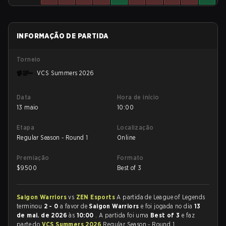
INFORMAÇÃO DE PARTIDA
Torneio
VCS Summers 2026
Data
Hora de início
13 maio
10:00
Etapa
Localização
Regular Season - Round 1
Online
Premiação
Formato
$
9500
Best of 3
Saigon Warriors
vs
ZEN Esports
A partida de League of Legends
terminou
2 - 0
a favor de
Saigon Warriors
e foi jogada no dia
13
de mai. de 2026
às
10:00
. A partida foi uma
Best of 3
e faz
parte do
VCS Summers 2026
Regular Season - Round 1.