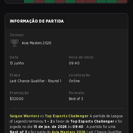
INFORMAÇÃO DE PARTIDA
Torneio
Asia Masters 2026
Data
Hora de início
15 junho
09:40
Etapa
Localização
Last Chance Qualifier - Round 1
Online
Premiação
Formato
$
32000
Best of 3
Saigon Warriors
vs
Top Esports Challenger
A partida de League
of Legends terminou
1 - 2
a favor de
Top Esports Challenger
e foi
jogada no dia
15 de jun. de 2026
às
09:40
. A partida foi uma
Best of 3
e faz parte do
Asia Masters 2026
Last Chance Qualifier