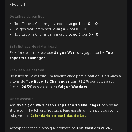
- Round 1.
Detalhes da partida
Top Esports Challenger venceu o
Jogo 1
por
0 - 0
Saigon Warriors venceu o
Jogo 2
por
0 - 0
Top Esports Challenger venceu o
Jogo 3
por
0 - 0
Estatísticas Head-to-head
Esta foi a primeira vez que
Saigon Warriors
jogou contra
Top
Esports Challenger
.
Previsão da partida
Usuários da Strafe tem um favorito claro para a partida, e preveem a
vitória do
Top Esports Challenger
com
75.7%
dos votos a seu
favor e
24.3%
dos votos para
Saigon Warriors
.
Onde assistir
Assista
Saigon Warriors vs Top Esports Challenger
ao vivo na
strafe.com, Twitch and Youtube. Para assistir a mais partidas como
esta, visite o
Calendário de partidas de LoL
.
Acompanhe toda a ação que acontece no
Asia Masters 2026
,