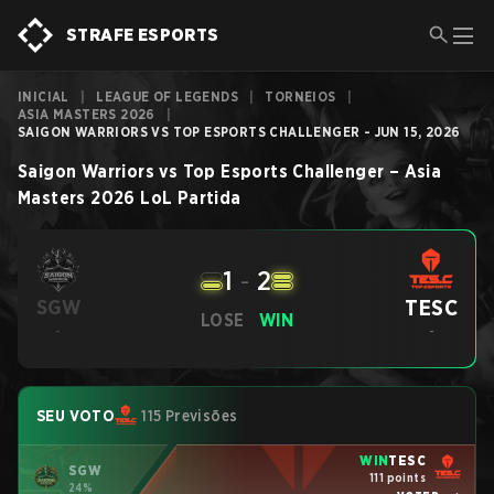
STRAFE ESPORTS
INICIAL
|
LEAGUE OF LEGENDS
|
TORNEIOS
|
ASIA MASTERS 2026
|
SAIGON WARRIORS VS TOP ESPORTS CHALLENGER - JUN 15, 2026
Saigon Warriors
vs
Top Esports Challenger
–
Asia
Masters 2026
LoL
Partida
1
-
2
TESC
SGW
LOSE
WIN
-
-
SEU VOTO
115 Previsões
WIN
TESC
SGW
111 points
24%