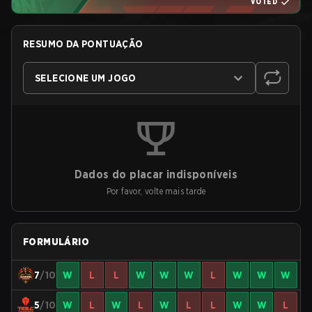
VOTED
RESUMO DA PONTUAÇÃO
SELECIONE UM JOGO
Dados do placar indisponíveis
Por favor, volte mais tarde
FORMULÁRIO
7
/10
W
L
L
W
W
W
L
W
W
W
5
/10
W
L
W
L
W
L
L
W
W
L