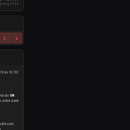
pring 2026
L
L
preveem a vitória do
SN
s votos para
trafe.com,
o