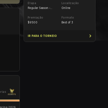
Etapa
Localização
Regular Season -
Online
Round 1
Premiação
Formato
$
9500
Best of 3
IR PARA O TORNEIO
órias
Spring 2026