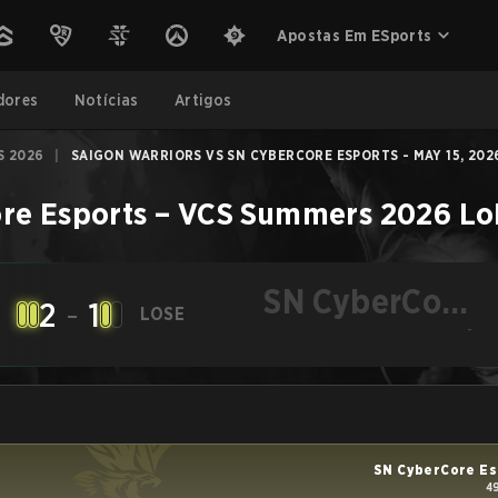
Apostas Em ESports
dores
Notícias
Artigos
S 2026
|
SAIGON WARRIORS VS SN CYBERCORE ESPORTS - MAY 15, 202
re Esports
–
VCS Summers 2026
Lo
SN CyberCore
2
-
1
LOSE
Esports
-
SN CyberCore Es
4