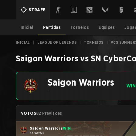
STRAFE
Inicial
Partidas
Torneios
Equipes
Joga
INICIAL
|
LEAGUE OF LEGENDS
|
TORNEIOS
|
VCS SUMMER
Saigon Warriors
vs
SN CyberCo
Saigon Warriors
WIN
-
VOTOS
82 Previsões
Saigon Warriors
WIN
33 Votos