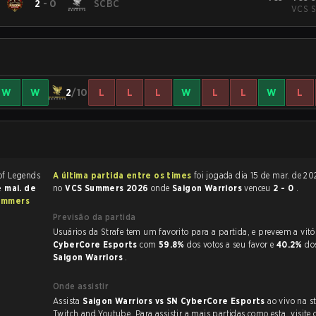
2
-
0
SCBC
VCS S
W
W
2
/10
L
L
L
W
L
L
W
L
A última partida entre os times
foi jogada dia 15 de mar. de 2026 às 10:00
e mai. de
no
VCS Summers 2026
onde
Saigon Warriors
venceu
2 - 0
.
ummers
Previsão da partida
Usuários da Strafe tem um favorito para a partida, e 
CyberCore Esports
com
59.8%
dos votos a seu favor e
40.2%
do
Saigon Warriors
.
Onde assistir
Assista
Saigon Warriors vs SN CyberCore Esports
ao vivo na s
Twitch and Youtube. Para assistir a mais partidas como esta, visite 