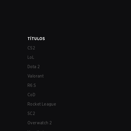
TÍTULOS
CS2
LoL
Dota 2
Valorant
R6:S
CoD
Rocket League
SC2
Overwatch 2