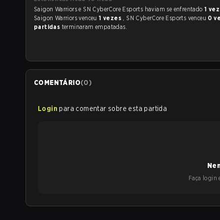
Saigon Warriors e SN CyberCore Esports haviam se enfrentado
1 ve
Saigon Warriors venceu
1 vezes
, SN CyberCore Esports venceu
0 v
partidas
terminaram empatadas.
COMENTÁRIO
(
0
)
Login
para comentar sobre esta partida
Nen
Faça login e