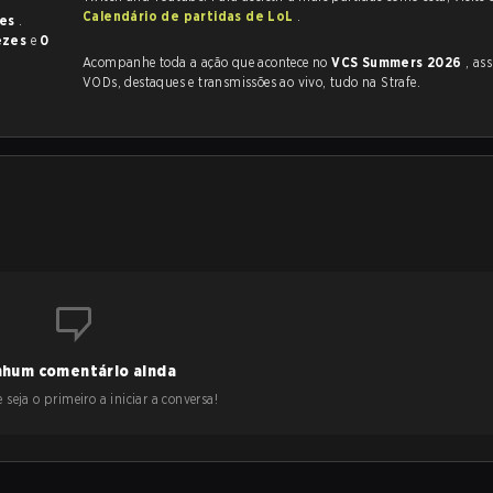
Calendário de partidas de LoL
.
zes
.
ezes
e
0
Acompanhe toda a ação que acontece no
VCS Summers 2026
, assim 
VODs, destaques e transmissões ao vivo, tudo na Strafe.
hum comentário ainda
 seja o primeiro a iniciar a conversa!