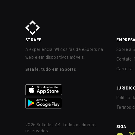
STRAFE
EMPRES
A experiência nº1 dos fãs de eSports na
Sobre a S
web e em dispositivos móveis.
Contate-
Carreira
Strafe, tudo em eSports
JURÍDIC
Política 
Termos d
2026
Sidledes AB. Todos os direitos
SIGA
reservados.