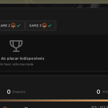
AME 2
GAME 3
do placar indisponíveis
Por favor, volte mais tarde
0
0
Empates
Vit
VCS - VCS 