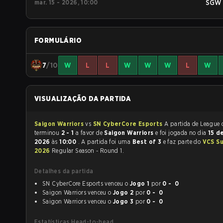
mar. 15 - 2026, 10:00
SGW
FORMULÁRIO
7
/10
W
L
L
W
W
W
L
W
VISUALIZAÇÃO DA PARTIDA
Saigon Warriors
vs
SN CyberCore Esports
A partida de League of Legends
terminou
2 - 1
a favor de
Saigon Warriors
e foi jogada no dia
15 d
2026
às
10:00
. A partida foi uma
Best of 3
e faz parte do
VCS S
2026
Regular Season - Round 1.
Detalhes da partida
SN CyberCore Esports venceu o
Jogo 1
por
0 - 0
Saigon Warriors venceu o
Jogo 2
por
0 - 0
Saigon Warriors venceu o
Jogo 3
por
0 - 0
Estatísticas Head-to-head