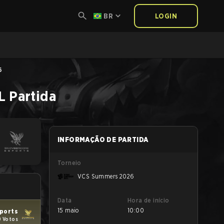
BR
LOGIN
6
L
Partida
INFORMAÇÃO DE PARTIDA
Torneio
VCS Summers 2026
Data
Hora de início
15 maio
10:00
ports
9 Votos