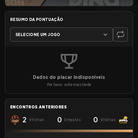
RESUMO DA PONTUAÇÃO
SELECIONE UM JOGO
Dados do placar indisponíveis
Por favor, volte mais tarde
ENCONTROS ANTERIORES
2
0
0
Vitórias
Empates
Vitórias