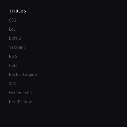
TÍTULOS
CS2
LoL
Dota 2
Valorant
R6:S
CoD
Rocket League
SC2
Overwatch 2
Hearthstone