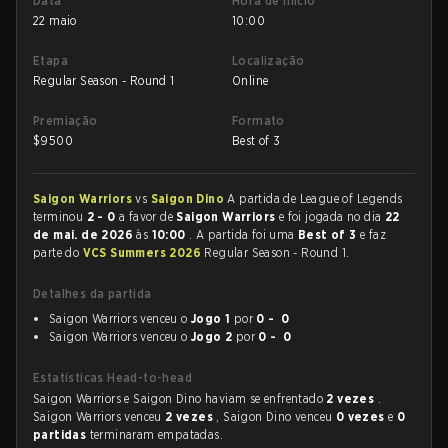
Data
Hora de início
22 maio
10:00
Etapa
Localização
Regular Season - Round 1
Online
Premiação
Formato
$
9500
Best of 3
Saigon Warriors
vs
Saigon Dino
A partida de League of Legends
terminou
2 - 0
a favor de
Saigon Warriors
e foi jogada no dia
22
de mai. de 2026
às
10:00
. A partida foi uma
Best of 3
e faz
parte do
VCS Summers 2026
Regular Season - Round 1.
Detalhes da partida
Saigon Warriors venceu o
Jogo 1
por
0 - 0
Saigon Warriors venceu o
Jogo 2
por
0 - 0
Estatísticas Head-to-head
Saigon Warriors e Saigon Dino haviam se enfrentado
2 vezes
.
Saigon Warriors venceu
2 vezes
, Saigon Dino venceu
0 vezes
e
0
partidas
terminaram empatadas.