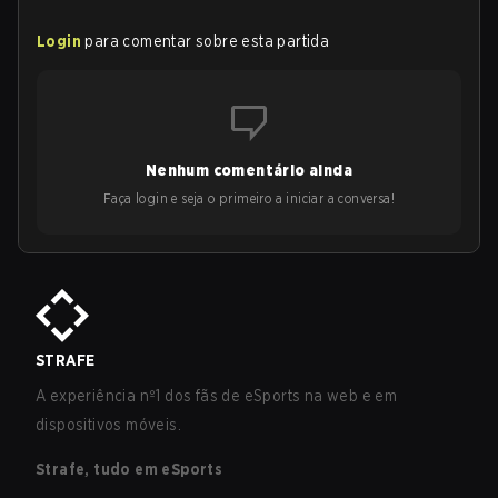
Login
para comentar sobre esta partida
Nenhum comentário ainda
Faça login e seja o primeiro a iniciar a conversa!
STRAFE
A experiência nº1 dos fãs de eSports na web e em
dispositivos móveis.
Strafe, tudo em eSports