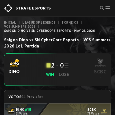
STRAFE ESPORTS
INICIAL
|
LEAGUE OF LEGENDS
|
TORNEIOS
|
VCS SUMMERS 2026
|
SAIGON DINO VS SN CYBERCORE ESPORTS - MAY 21, 2026
Saigon Dino
vs
SN CyberCore Esports
–
VCS Summers
2026
LoL
Partida
2
-
0
SCBC
DINO
WIN
LOSE
-
-
VOTOS
94 Previsões
DINO
WIN
SCBC
21 Votos
73 Votos