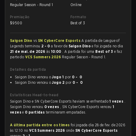
Regular Season - Round 1
Online
Premiação
Formato
$
9500
Best of 3
Saigon Dino
vs
SN CyberCore Esports
A partida de League of
Legends terminou
2 - 0
a favor de
Saigon Dino
e foi jogada no dia
21 de mai. de 2026
às
10:00
. A partida foi uma
Best of 3
e faz
parte do
VCS Summers 2026
Regular Season - Round 1.
Detalhes da partida
Saigon Dino venceu o
Jogo 1
por
0 - 0
Saigon Dino venceu o
Jogo 2
por
0 - 0
Estatísticas Head-to-head
Saigon Dino e SN CyberCore Esports haviam se enfrentado
1 vezes
.
Saigon Dino venceu
0 vezes
, SN CyberCore Esports venceu
1
vezes
e
0 partidas
terminaram empatadas.
A última partida entre os times
foi jogada dia 28 de fev. de 2026
às 12:10 no
VCS Summers 2026
onde
SN CyberCore Esports
venceu
2 - 1
.