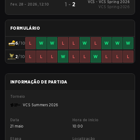
VCS - VCS Spring 2026
1
-
2
fev. 28 - 2026, 12:10
VCS Spring 2026
FORMULÁRIO
6
/10
L
W
W
L
L
W
L
W
W
W
2
/10
L
L
L
W
L
L
W
L
L
L
INFORMAÇÃO DE PARTIDA
Torneio
VCS Summers 2026
Data
Hora de início
21 maio
10:00
Etapa
Localização