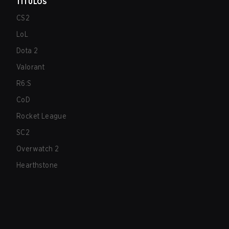
TÍTULOS
CS2
LoL
Dota 2
Valorant
R6:S
CoD
Rocket League
SC2
Overwatch 2
Hearthstone