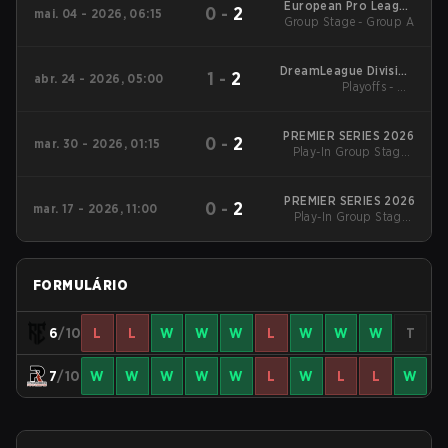
European Pro League
0
-
2
mai. 04 - 2026, 06:15
Group Stage - Group A
Season 37 2026
DreamLeague Division
1
-
2
abr. 24 - 2026, 05:00
Playoffs - UB
2
Quarterfinals
PREMIER SERIES 2026
0
-
2
mar. 30 - 2026, 01:15
Play-In Group Stage -
Group A
PREMIER SERIES 2026
0
-
2
mar. 17 - 2026, 11:00
Play-In Group Stage -
Group A
FORMULÁRIO
6
/10
L
L
W
W
W
L
W
W
W
T
7
/10
W
W
W
W
W
L
W
L
L
W