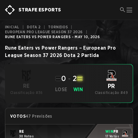
STRAFE ESPORTS
INICIAL
|
DOTA 2
|
TORNEIOS
|
EUROPEAN PRO LEAGUE SEASON 37 2026
|
RUNE EATERS VS POWER RANGERS - MAY 10, 2026
Rune Eaters
vs
Power Rangers
–
European Pro
League Season 37 2026
Dota 2
Partida
0
-
2
PR
RE
LOSE
WIN
Classificação #36
Classificação #49
VOTOS
47 Previsões
RE
WIN
PR
30 Votos
17 Votos