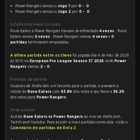
Power Rangers venceu o
Jogo 1
por
0 - 0
Power Rangers venceu o
Jogo 2
por
0 - 0
Estatísticas Head-to-head
Rune Eaters e Power Rangers haviam se enfrentado
4 vezes
. Rune
Eaters venceu
0 vezes
, Power Rangers venceu
4 vezes
e
0
partidas
terminaram empatadas.
A última partida entre os times
foi jogada dia 4 de mai. de 2026
às 18:15 no
European Pro League Season 37 2026
onde
Power
Rangers
venceu
2 - 0
.
Previsão da partida
Usuários da Strafe tem um favorito para a partida, e preveem a
vitória do
Rune Eaters
com
63.8%
dos votos a seu favor e
36.2%
dos votos para
Power Rangers
.
Onde assistir
Assista
Rune Eaters vs Power Rangers
ao vivo na strafe.com,
Twitch and Youtube. Para assistir a mais partidas como esta, visite o
Calendário de partidas de Dota 2
.