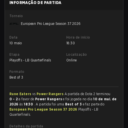
INFORMAÇÃO DE PARTIDA
Torneio
European Pro League Season 37 2026
Data
Hora de início
10 maio
18:30
Etapa
Localização
Playoffs - LB Quarterfinals
Online
Formato
Best of 3
Rune Eaters
vs
Power Rangers
A partida de Dota 2 terminou
0 - 2
a favor de
Power Rangers
e foi jogada no dia
10 de mai. de
2026
às
18:30
. A partida foi uma
Best of 3
e faz parte do
European Pro League Season 37 2026
Playoffs - LB
Quarterfinals.
Detalhes da partida