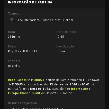
INFORMAÇÃO DE PARTIDA
Torneio
The International Europe Closed Qualifier
Data
Hora de início
23 junho
10:45
Etapa
Localização
Playoffs - LB Round 1
Online
Formato
Best of 3
Rune Eaters
vs
MODUS
A partida de Dota 2 terminou
1 - 2
a favor
de
MODUS
e foi jogada no dia
23 de jun. de 2026
às
10:45
. A
partida foi uma
Best of 3
e faz parte do
The International
Europe Closed Qualifier
Playoffs - LB Round 1.
Detalhes da partida