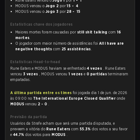
Rune Eaters venceu o
Jogo 1
por
1 - 1
MODUS venceu o
Jogo 2
por
15 - 4
MODUS venceu o
Jogo 3
por
28 - 15
Estatísticas chave dos jogadores
Maiores mortes foram causadas por
still shit talking
com
16
mortes
.
O jogador com maior número de assistências foi
All i have are
negative thoughts
com
25 assistências
.
Estatísticas Head-to-head
Rune Eaters e MODUS haviam se enfrentado
4 vezes
. Rune Eaters
venceu
3 vezes
, MODUS venceu
1 vezes
e
0 partidas
terminaram
empatadas.
A última partida entre os times
foi jogada dia 1 de jun. de 2026
às 09:00 no
The International Europe Closed Qualifier
onde
MODUS
venceu
2 - 0
.
Previsão da partida
Usuários da Strafe acham que será uma partida disputada, e
preveem a vitória do
Rune Eaters
com
55.3%
dos votos a seu favor
e
44.7%
dos votos para
MODUS
.