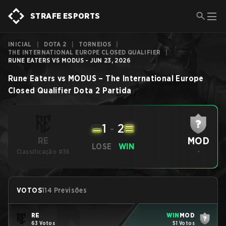
STRAFE ESPORTS
INICIAL
|
DOTA 2
|
TORNEIOS
|
THE INTERNATIONAL EUROPE CLOSED QUALIFIER
|
RUNE EATERS VS MODUS - JUN 23, 2026
Rune Eaters
vs
MODUS
–
The International Europe
Closed Qualifier
Dota 2
Partida
1
-
2
MOD
RE
LOSE
WIN
Classificação #36
-
VOTOS
114 Previsões
RE
WIN
MOD
63 Votos
51 Votos