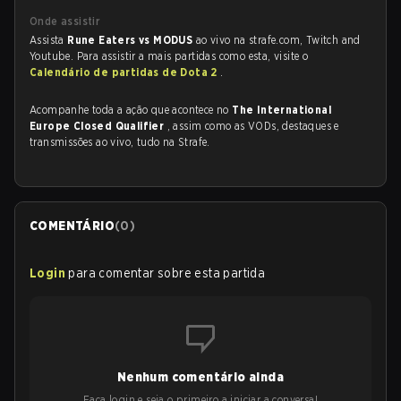
Onde assistir
Assista
Rune Eaters vs MODUS
ao vivo na strafe.com, Twitch and
Youtube. Para assistir a mais partidas como esta, visite o
Calendário de partidas de Dota 2
.
Acompanhe toda a ação que acontece no
The International
Europe Closed Qualifier
, assim como as VODs, destaques e
transmissões ao vivo, tudo na Strafe.
COMENTÁRIO
(
0
)
Login
para comentar sobre esta partida
Nenhum comentário ainda
Faça login e seja o primeiro a iniciar a conversa!