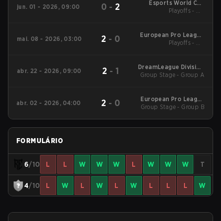
Esports World Cup
0
-
2
jun. 01 - 2026, 09:00
Eastern Europe
Playoffs - UB
Closed Qualifier
Quarterfinals
European Pro League
2
-
0
mai. 08 - 2026, 03:00
Season 37 2026
Playoffs - UB
Quarterfinals
DreamLeague Division
2
-
1
abr. 22 - 2026, 09:00
Group Stage - Group A
2
European Pro League
2
-
0
abr. 02 - 2026, 04:00
Group Stage - Group B
Season 36 2026
FORMULÁRIO
6
/10
L
L
W
W
W
L
W
W
W
T
4
/10
L
W
L
W
L
W
L
L
L
W