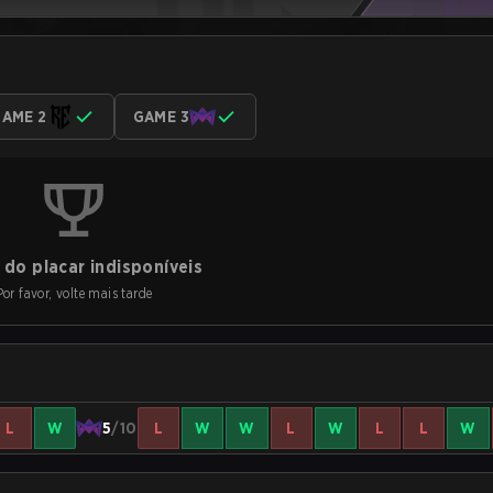
AME 2
GAME 3
do placar indisponíveis
Por favor, volte mais tarde
L
W
5
/10
L
W
W
L
W
L
L
W