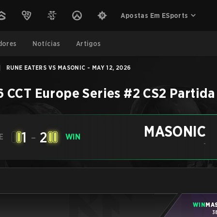
Apostas Em ESports
dores
Notícias
Artigos
|
RUNE EATERS VS MASONIC - MAY 12, 2026
 CCT Europe Series #2
CS2
Partida
MASONIC
1
-
2
E
WIN
-
WIN
MA
3