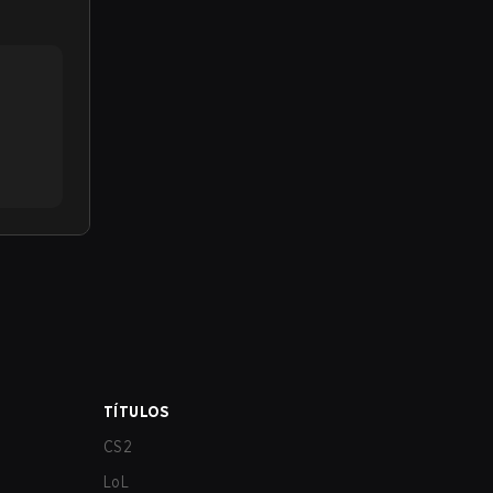
TÍTULOS
CS2
LoL