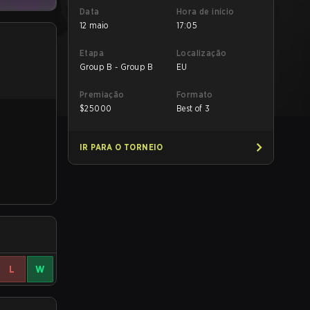
Data
Hora de início
12 maio
17:05
Etapa
Localização
Group B - Group B
EU
Premiação
Formato
$
25000
Best of 3
IR PARA O TORNEIO
L
W