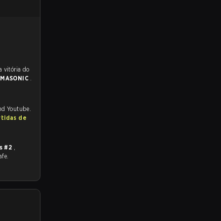
 para a partida, e preveem a vitória do
a
MASONIC
.
and Youtube.
rtidas de
s #2
,
afe.