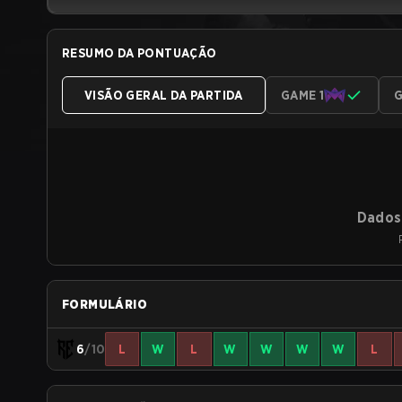
RESUMO DA PONTUAÇÃO
VISÃO GERAL DA PARTIDA
GAME 1
G
Dados 
FORMULÁRIO
6
/10
L
W
L
W
W
W
W
L