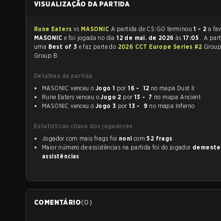
VISUALIZAÇÃO DA PARTIDA
Rune Eaters
vs
MASONIC
A partida de CS:GO terminou
1 - 2
a fa
MASONIC
e foi jogada no dia
12 de mai. de 2026
às
17:05
. A part
uma
Best of 3
e faz parte do
2026 CCT Europe Series #2
Group
Group B.
Detalhes da partida
MASONIC venceu o
Jogo 1
por
16 - 12
no mapa Dust II
Rune Eaters venceu o
Jogo 2
por
13 - 7
no mapa Ancient
MASONIC venceu o
Jogo 3
por
13 - 9
no mapa Inferno
Estatísticas chave dos jogadores
Jogador com mais frags foi
noni
com
52 frags
.
Maior número de assistências na partida foi do jogador
demente
assistências
.
COMENTÁRIO
(
0
)