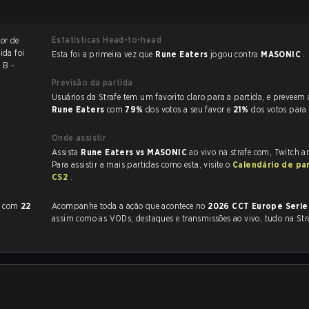
Estatísticas Head-to-head
vor de
ida foi
Esta foi a primeira vez que
Rune Eaters
jogou contra
MASONIC
.
 B -
Previsão da partida
Usuários da Strafe tem um favorito claro
Rune Eaters
com
79%
dos votos a seu favor e
21%
dos votos par
Onde assistir
Assista
Rune Eaters vs MASONIC
ao vivo na strafe.com, Twitch 
Para assistir a mais partidas como esta, visite o
Calendário de pa
CS2
.
com
22
Acompanhe toda a ação que acontece no
2026 CCT Europe Serie
assim como as VODs, destaques e transmissões ao vivo, tudo na Str