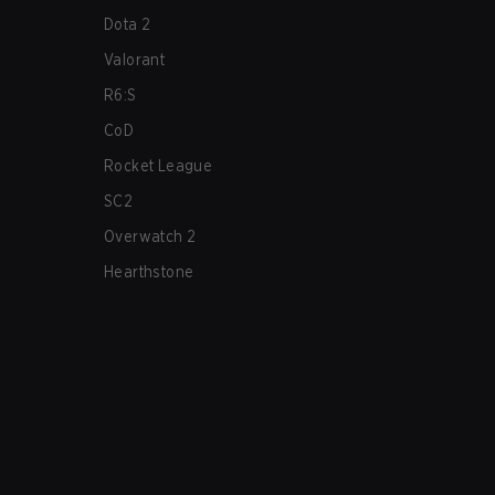
Dota 2
Valorant
R6:S
CoD
Rocket League
SC2
Overwatch 2
Hearthstone