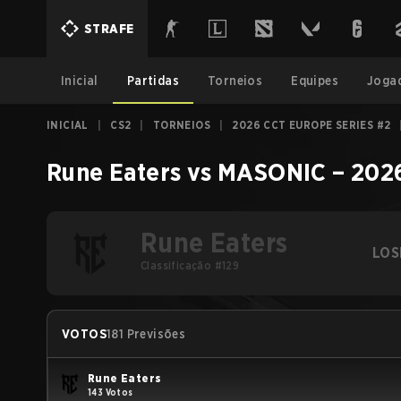
STRAFE
Inicial
Partidas
Torneios
Equipes
Joga
INICIAL
|
CS2
|
TORNEIOS
|
2026 CCT EUROPE SERIES #2
Rune Eaters
vs
MASONIC
–
2026
Rune Eaters
LOS
Classificação #129
VOTOS
181 Previsões
Rune Eaters
143 Votos