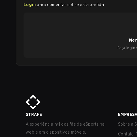
Login
para comentar sobre esta partida
Nen
Faça login e
STRAFE
EMPRES
A experiência nº1 dos fãs de eSports na
Sobre a S
web e em dispositivos móveis.
Contate-