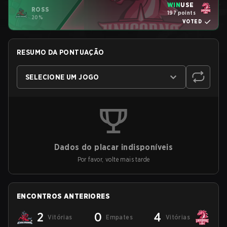
WIN
USE
ROSS
197 points
20%
VOTED
RESUMO DA PONTUAÇÃO
SELECIONE UM JOGO
Dados do placar indisponíveis
Por favor, volte mais tarde
ENCONTROS ANTERIORES
2
0
4
Vitórias
Empates
Vitórias