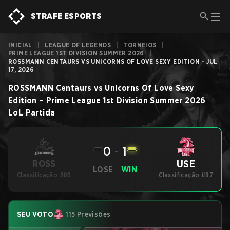
STRAFE ESPORTS
INICIAL
|
LEAGUE OF LEGENDS
|
TORNEIOS
|
PRIME LEAGUE 1ST DIVISION SUMMER 2026
|
ROSSMANN CENTAURS VS UNICORNS OF LOVE SEXY EDITION - JUL
17, 2026
ROSSMANN Centaurs
vs
Unicorns Of Love Sexy
Edition
–
Prime League 1st Division Summer 2026
LoL
Partida
0
-
1
USE
ROSS
LOSE
WIN
Classificação #86
Classificação #87
SEU VOTO
115 Previsões