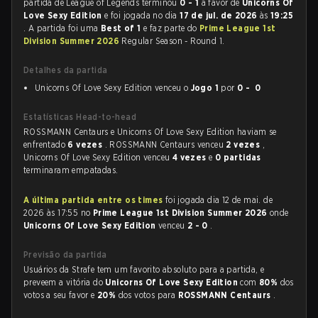
partida de League of Legends terminou
0 - 1
a favor de
Unicorns Of
Love Sexy Edition
e foi jogada no dia
17 de jul. de 2026
às
19:25
. A partida foi uma
Best of 1
e faz parte do
Prime League 1st
Division Summer 2026
Regular Season - Round 1.
Detalhes da partida
Unicorns Of Love Sexy Edition venceu o
Jogo 1
por
0 - 0
Estatísticas Head-to-head
ROSSMANN Centaurs e Unicorns Of Love Sexy Edition haviam se
enfrentado
6 vezes
. ROSSMANN Centaurs venceu
2 vezes
,
Unicorns Of Love Sexy Edition venceu
4 vezes
e
0 partidas
terminaram empatadas.
A última partida entre os times
foi jogada dia 12 de mai. de
2026 às 17:55 no
Prime League 1st Division Summer 2026
onde
Unicorns Of Love Sexy Edition
venceu
2 - 0
.
Previsão da partida
Usuários da Strafe tem um favorito absoluto para a partida, e
preveem a vitória do
Unicorns Of Love Sexy Edition
com
80%
dos
votos a seu favor e
20%
dos votos para
ROSSMANN Centaurs
.