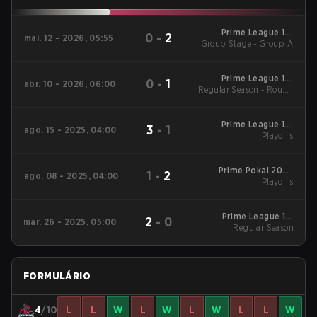
Prime League 1st
0
-
2
mai. 12 - 2026, 05:55
Group Stage - Group A
Division - Prime
League 1st Division
Spring 2026
Prime League 1st
0
-
1
abr. 10 - 2026, 06:00
Regular Season - Round
Division - Prime
League 1st Division
1
Spring 2026
Prime League 1st
3
-
1
ago. 15 - 2025, 04:00
Division Season Finals
Playoffs
2025 Playoffs
Prime Pokal 2025
1
-
2
ago. 08 - 2025, 04:00
Playoffs
Playoffs
Prime League 1st
2
-
0
mar. 26 - 2025, 05:00
Division Spring 2025
Regular Season
Regular Season
FORMULÁRIO
4
/10
L
L
W
L
W
L
W
L
L
W