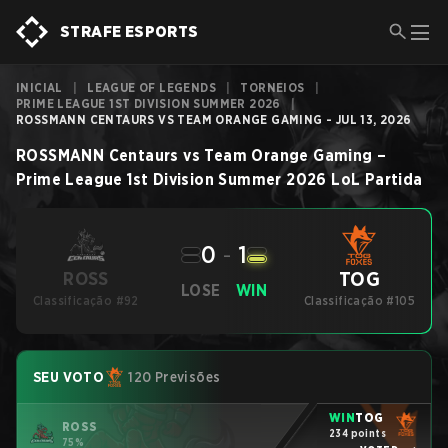
STRAFE ESPORTS
INICIAL
|
LEAGUE OF LEGENDS
|
TORNEIOS
|
PRIME LEAGUE 1ST DIVISION SUMMER 2026
|
ROSSMANN CENTAURS VS TEAM ORANGE GAMING - JUL 13, 2026
ROSSMANN Centaurs
vs
Team Orange Gaming
–
Prime League 1st Division Summer 2026
LoL
Partida
0
-
1
TOG
ROSS
LOSE
WIN
Classificação #92
Classificação #105
SEU VOTO
120 Previsões
WIN
TOG
ROSS
234 points
75%