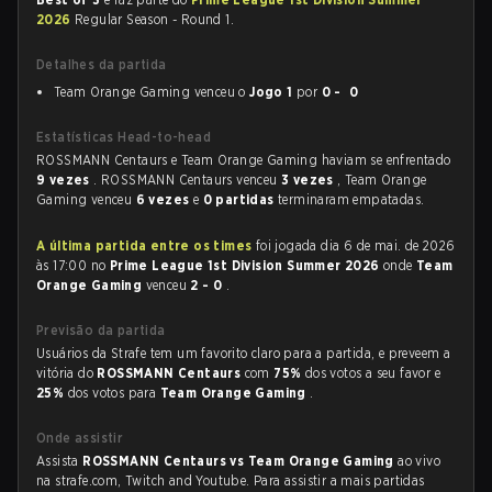
2026
Regular Season - Round 1.
Detalhes da partida
Team Orange Gaming venceu o
Jogo 1
por
0 - 0
Estatísticas Head-to-head
ROSSMANN Centaurs e Team Orange Gaming haviam se enfrentado
9 vezes
. ROSSMANN Centaurs venceu
3 vezes
, Team Orange
Gaming venceu
6 vezes
e
0 partidas
terminaram empatadas.
A última partida entre os times
foi jogada dia 6 de mai. de 2026
às 17:00 no
Prime League 1st Division Summer 2026
onde
Team
Orange Gaming
venceu
2 - 0
.
Previsão da partida
Usuários da Strafe tem um favorito claro para a partida, e preveem a
vitória do
ROSSMANN Centaurs
com
75%
dos votos a seu favor e
25%
dos votos para
Team Orange Gaming
.
Onde assistir
Assista
ROSSMANN Centaurs vs Team Orange Gaming
ao vivo
na strafe.com, Twitch and Youtube. Para assistir a mais partidas