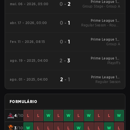
Prime League 1st
0
-
2
mai. 06 - 2026, 05:00
Group Stage - Group A
Division - Prime
League 1st Division
Spring 2026
Prime League 1st
0
-
1
abr. 17 - 2026, 03:00
Regular Season - Round
Division - Prime
League 1st Division
1
Spring 2026
Prime League 1st
0
-
1
fev. 11 - 2026, 08:15
Division Winter 2026
Group A
Group A
Prime League 1st
2
-
3
ago. 19 - 2025, 04:00
Division Season Finals
Playoffs
2025 Playoffs
Prime League 1st
2
-
1
ago. 01 - 2025, 04:00
Division Summer 2025
Regular Season
Regular Season
FORMULÁRIO
4
/10
L
L
W
L
W
L
W
L
L
W
3
/10
W
L
L
L
L
W
L
L
W
L