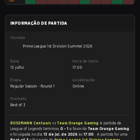
INFORMAÇÃO DE PARTIDA
Torneio
Prime League 1st Division Summer 2026
Data
Hora de início
13 julho
17:00
Etapa
Localização
Regular Season - Round 1
Online
Formato
Best of 3
ROSSMANN Centaurs
vs
Team Orange Gaming
A partida de
League of Legends terminou
0 - 1
a favor de
Team Orange Gaming
e foi jogada no dia
13 de jul. de 2026
às
17:00
. A partida foi uma
Best of 3
e faz parte do
Prime League 1st Division Summer