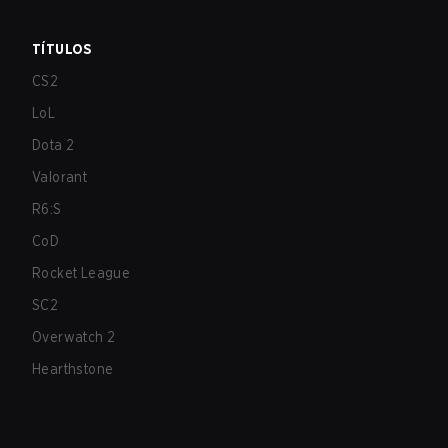
TÍTULOS
CS2
LoL
Dota 2
Valorant
R6:S
CoD
Rocket League
SC2
Overwatch 2
Hearthstone