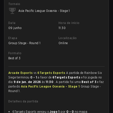
Torneio
Asia Pacific League Oceania - Stage 1
Data
Hora de início
09 junho
11:30
Etapa
Localização
Group Stage - Round 1
Online
Formato
Best of 3
Arcade Esports
vs
6Targets Esports
A partida de Rainbow Six
Siege terminou
0 - 1
a favor de
6Targets Esports
e foi jogada no
dia
9 de jun. de 2026
às
11:30
. A partida foi uma
Best of 3
e faz
parte do
Asia Pacific League Oceania - Stage 1
Group Stage -
Round 1.
Detalhes da partida
6Targets Esports venceu o
Jogo 1
por
0 - 0
no mapa