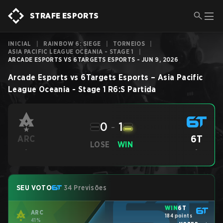
STRAFE ESPORTS
INICIAL
|
RAINBOW 6: SIEGE
|
TORNEIOS
|
ASIA PACIFIC LEAGUE OCEANIA - STAGE 1
|
ARCADE ESPORTS VS 6TARGETS ESPORTS - JUN 9, 2026
Arcade Esports
vs
6Targets Esports
–
Asia Pacific
League Oceania - Stage 1
R6:S
Partida
0
-
1
6T
ARC
LOSE
WIN
-
-
SEU VOTO
34 Previsões
WIN
6T
ARC
184 points
41%