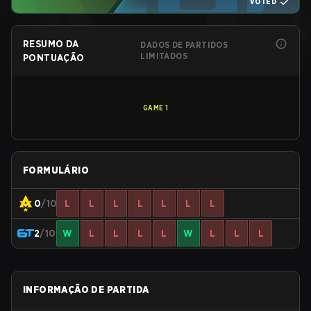
VOTED
RESUMO DA
DADOS DE PARTIDOS
LIMITADOS
PONTUAÇÃO
GAME
1
FORMULÁRIO
0
/10
L
L
L
L
L
L
L
2
/10
W
L
L
L
L
W
L
L
L
INFORMAÇÃO DE PARTIDA