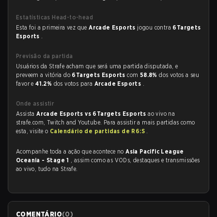
Estatísticas Head-to-head
Esta foi a primeira vez que
Arcade Esports
jogou contra
6Targets
Esports
.
Previsão da partida
Usuários da Strafe acham que será uma partida disputada, e
preveem a vitória do
6Targets Esports
com
58.8%
dos votos a seu
favor e
41.2%
dos votos para
Arcade Esports
.
Onde assistir
Assista
Arcade Esports vs 6Targets Esports
ao vivo na
strafe.com, Twitch and Youtube. Para assistir a mais partidas como
esta, visite o
Calendário de partidas de R6:S
.
Acompanhe toda a ação que acontece no
Asia Pacific League
Oceania - Stage 1
, assim como as VODs, destaques e transmissões
ao vivo, tudo na Strafe.
COMENTÁRIO
(
0
)