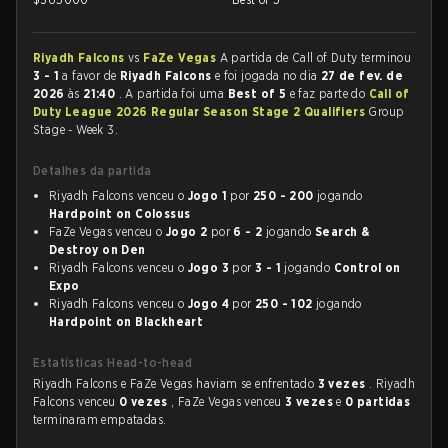
Riyadh Falcons
vs
FaZe Vegas
A partida de Call of Duty terminou
3 - 1
a favor de
Riyadh Falcons
e foi jogada no dia
27 de fev. de
2026
às
21:40
. A partida foi uma
Best of 5
e faz parte do
Call of
Duty League 2026 Regular Season Stage 2 Qualifiers
Group
Stage - Week 3.
Detalhes da partida
Riyadh Falcons venceu o
Jogo 1
por
250 - 200
jogando
Hardpoint on Colossus
FaZe Vegas venceu o
Jogo 2
por
6 - 2
jogando
Search &
Destroy on Den
Riyadh Falcons venceu o
Jogo 3
por
3 - 1
jogando
Control on
Expo
Riyadh Falcons venceu o
Jogo 4
por
250 - 102
jogando
Hardpoint on Blackheart
Estatísticas Head-to-head
Riyadh Falcons e FaZe Vegas haviam se enfrentado
3 vezes
. Riyadh
Falcons venceu
0 vezes
, FaZe Vegas venceu
3 vezes
e
0 partidas
terminaram empatadas.