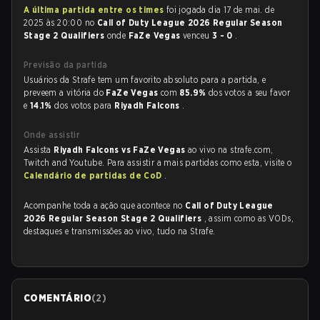
A última partida entre os times
foi jogada dia 17 de mai. de
2025 às 20:00 no
Call of Duty League 2026 Regular Season
Stage 2 Qualifiers
onde
FaZe Vegas
venceu
3 - 0
.
Previsão da partida
Usuários da Strafe tem um favorito absoluto para a partida, e
preveem a vitória do
FaZe Vegas
com
85.9%
dos votos a seu favor
e
14.1%
dos votos para
Riyadh Falcons
.
Onde assistir
Assista
Riyadh Falcons vs FaZe Vegas
ao vivo na strafe.com,
Twitch and Youtube. Para assistir a mais partidas como esta, visite o
Calendário de partidas de CoD
.
Acompanhe toda a ação que acontece no
Call of Duty League
2026 Regular Season Stage 2 Qualifiers
, assim como as VODs,
destaques e transmissões ao vivo, tudo na Strafe.
COMENTÁRIO
(
2
)