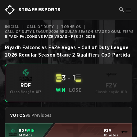
STRAFE ESPORTS
INICIAL
|
CALL OF DUTY
|
TORNEIOS
|
CALL OF DUTY LEAGUE 2026 REGULAR SEASON STAGE 2 QUALIFIERS
RIYADH FALCONS VS FAZE VEGAS - FEB 27, 2026
Riyadh Falcons
vs
FaZe Vegas
–
Call of Duty League
2026 Regular Season Stage 2 Qualifiers
CoD
Partida
3
-
1
FZV
RDF
WIN
LOSE
Classificação #17
Classificação #18
VOTOS
99 Previsões
RDF
WIN
FZV
14 Votos
85 Votos