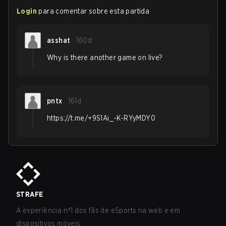
Login
para comentar sobre esta partida
asshat
160d
Why is there another game on live?
pntx
161d
https://t.me/+9S1Ai_-K-RYyMDY0
STRAFE
A experiência nº1 dos fãs de eSports na web e em
dispositivos móveis.