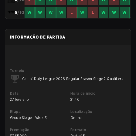
8
/10
W
W
W
W
L
W
L
W
W
W
INFORMAÇÃO DE PARTIDA
Torneio
Call of Duty League 2026 Regular Season Stage 2 Qualifiers
Data
Hora de início
27 fevereiro
21:40
Etapa
Localização
Group Stage - Week 3
Online
Premiação
Formato
$
365000
Best of 5