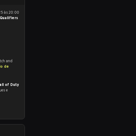
Qualifiers
itch and
io de
all of Duty