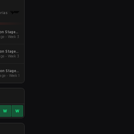
órias
son Stage 4
ge - Week 3
Qualifiers
son Stage 3
ge - Week 3
Qualifiers
son Stage 2
age - Week 1
Qualifiers
W
W