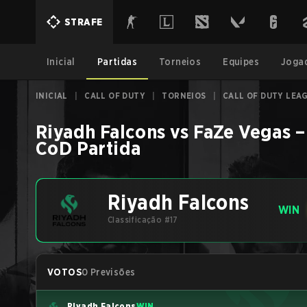
STRAFE
Inicial
Partidas
Torneios
Equipes
Joga
INICIAL
|
CALL OF DUTY
|
TORNEIOS
|
CALL OF DUTY LEAG
Riyadh Falcons
vs
FaZe Vegas
CoD
Partida
Riyadh Falcons
WIN
Classificação #17
VOTOS
0 Previsões
Riyadh Falcons
WIN