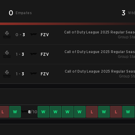
0
3
Empates
Vit
Call of Duty League 2025 Regular Sea
0
-
3
FZV
Group Sta
Call of Duty League 2025 Regular Sea
1
-
3
FZV
Group Sta
Call of Duty League 2025 Regular Sea
1
-
3
FZV
Group St
L
W
8
/10
W
W
W
W
L
W
L
W