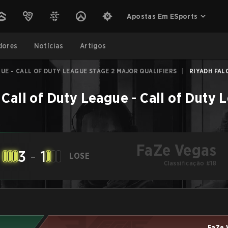
Apostas Em ESports
dores
Notícias
Artigos
UE - CALL OF DUTY LEAGUE STAGE 2 MAJOR QUALIFIERS
|
RIYADH FALC
–
Call of Duty League - Call of Duty 
FaZe Vegas
3
-
1
LOSE
Classificação #18
FaZe 