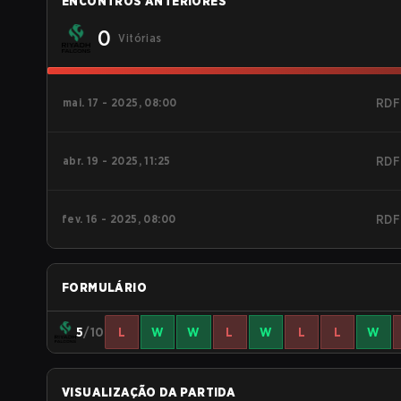
ENCONTROS ANTERIORES
0
Vitórias
mai. 17 - 2025, 08:00
RDF
abr. 19 - 2025, 11:25
RDF
fev. 16 - 2025, 08:00
RDF
FORMULÁRIO
5
/10
L
W
W
L
W
L
L
W
VISUALIZAÇÃO DA PARTIDA