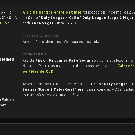
ou
3 - 1
a
A última partida entre os times
foi jogada dia 17 de mai. de 2025 às 20:00
s
21:40
. A
no
Call of Duty League - Call of Duty League Stage 2 Major 
ll of
onde
FaZe Vegas
venceu
3 - 0
.
Previsão da partida
Ainda não existem previsões para esta partida.
Onde assistir
wn on undefined
Assista
Riyadh Falcons vs FaZe Vegas
ao vivo na strafe.com, Tw
Youtube. Para assistir a mais partidas como esta, visite o
Calendár
partidas de CoD
.
Acompanhe toda a ação que acontece no
Call of Duty League - C
League Stage 2 Major Qualifiers
, assim como as VODs, destaques e
transmissões ao vivo, tudo na Strafe.
h Falcons
aram