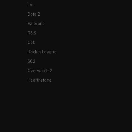
LoL
Dota 2
Valorant
R6:S
CoD
Rocket League
SC2
Overwatch 2
Hearthstone