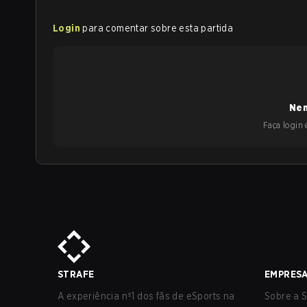
Login
para comentar sobre esta partida
Nen
Faça login e
STRAFE
EMPRES
A experiência nº1 dos fãs de eSports na
Sobre a S