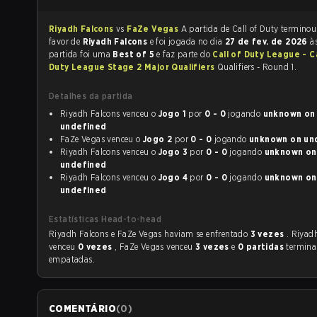
Riyadh Falcons
vs
FaZe Vegas
A partida de Call of Duty termin
favor de
Riyadh Falcons
e foi jogada no dia
27 de fev. de 2026
à
partida foi uma
Best of 5
e faz parte do
Call of Duty League - Ca
Duty League Stage 2 Major Qualifiers
Qualifiers - Round 1.
Detalhes da partida
Riyadh Falcons venceu o
Jogo 1
por
0 - 0
jogando
unknown on
undefined
FaZe Vegas venceu o
Jogo 2
por
0 - 0
jogando
unkno
Riyadh Falcons venceu o
Jogo 3
por
0 - 0
jogando
unknown on
undefined
Riyadh Falcons venceu o
Jogo 4
por
0 - 0
jogando
unknown on
undefined
Estatísticas Head-to-head
Riyadh Falcons e FaZe Vegas haviam se enfrentado
3 vezes
. Riyad
venceu
0 vezes
, FaZe Vegas venceu
3 vezes
e
0 partidas
termin
empatadas.
COMENTÁRIO
(
0
)