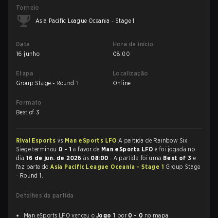
Torneio
Asia Pacific League Oceania - Stage 1
Data
Hora de início
16 junho
08:00
Etapa
Localização
Group Stage - Round 1
Online
Formato
Best of 3
Rival Esports
vs
Man eSports LFO
A partida de Rainbow Six
Siege terminou
0 - 1
a favor de
Man eSports LFO
e foi jogada no
dia
16 de jun. de 2026
às
08:00
. A partida foi uma
Best of 3
e
faz parte do
Asia Pacific League Oceania - Stage 1
Group Stage
- Round 1.
Detalhes da partida
Man eSports LFO venceu o
Jogo 1
por
0 - 0
no mapa