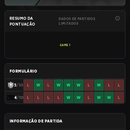
RESUMO DA
DADOS DE PARTIDOS
LIMITADOS
PONTUAÇÃO
GAME
1
FORMULÁRIO
5
/10
L
W
L
W
W
W
L
W
L
L
4
/10
L
L
L
L
W
W
L
W
W
L
INFORMAÇÃO DE PARTIDA