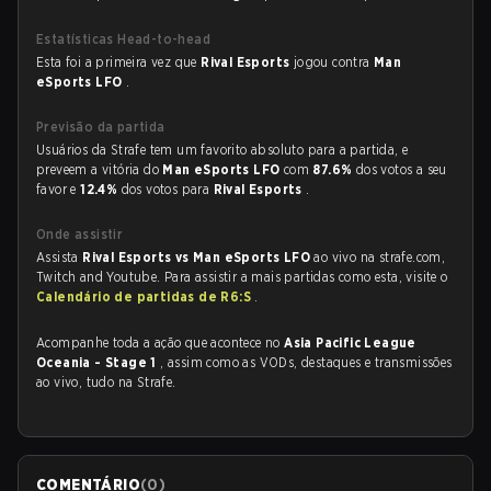
Estatísticas Head-to-head
Esta foi a primeira vez que
Rival Esports
jogou contra
Man
eSports LFO
.
Previsão da partida
Usuários da Strafe tem um favorito absoluto para a partida, e
preveem a vitória do
Man eSports LFO
com
87.6%
dos votos a seu
favor e
12.4%
dos votos para
Rival Esports
.
Onde assistir
Assista
Rival Esports vs Man eSports LFO
ao vivo na strafe.com,
Twitch and Youtube. Para assistir a mais partidas como esta, visite o
Calendário de partidas de R6:S
.
Acompanhe toda a ação que acontece no
Asia Pacific League
Oceania - Stage 1
, assim como as VODs, destaques e transmissões
ao vivo, tudo na Strafe.
COMENTÁRIO
(
0
)