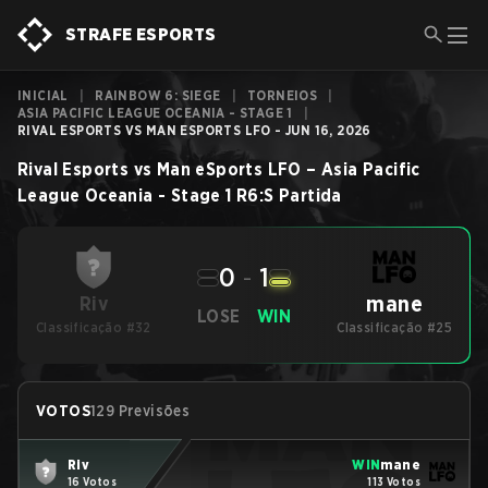
STRAFE ESPORTS
INICIAL
|
RAINBOW 6: SIEGE
|
TORNEIOS
|
ASIA PACIFIC LEAGUE OCEANIA - STAGE 1
|
RIVAL ESPORTS VS MAN ESPORTS LFO - JUN 16, 2026
Rival Esports
vs
Man eSports LFO
–
Asia Pacific
League Oceania - Stage 1
R6:S
Partida
0
-
1
mane
Riv
LOSE
WIN
Classificação #32
Classificação #25
VOTOS
129 Previsões
Riv
WIN
mane
16 Votos
113 Votos