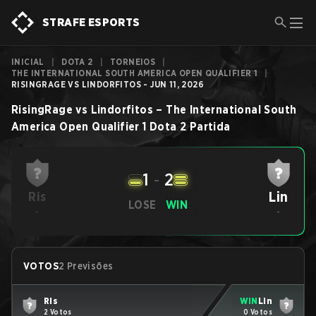
STRAFE ESPORTS
INICIAL
|
DOTA 2
|
TORNEIOS
|
THE INTERNATIONAL SOUTH AMERICA OPEN QUALIFIER 1
|
RISINGRAGE VS LINDORFITOS - JUN 11, 2026
RisingRage
vs
Lindorfitos
–
The International South
America Open Qualifier 1
Dota 2
Partida
1
-
2
Lin
Ris
LOSE
WIN
-
-
VOTOS
2 Previsões
Ris
WIN
Lin
2 Votos
0 Votos