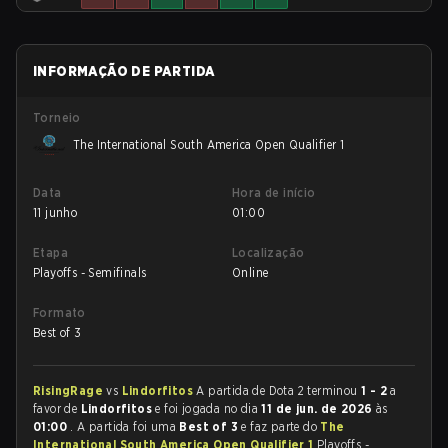
INFORMAÇÃO DE PARTIDA
Torneio
The International South America Open Qualifier 1
Data
Hora de início
11 junho
01:00
Etapa
Localização
Playoffs - Semifinals
Online
Formato
Best of 3
RisingRage
vs
Lindorfitos
A partida de Dota 2 terminou
1 - 2
a
favor de
Lindorfitos
e foi jogada no dia
11 de jun. de 2026
às
01:00
. A partida foi uma
Best of 3
e faz parte do
The
International South America Open Qualifier 1
Playoffs -