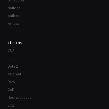
Jogadores
Notícias
Authors
Artigos
TÍTULOS
CS2
LoL
Dota 2
Valorant
R6:S
CoD
Rocket League
SC2