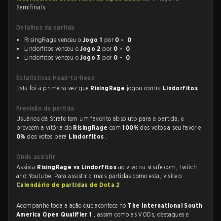
Semifinals.
Detalhes da partida
RisingRage venceu o
Jogo 1
por
0 - 0
Lindorfitos venceu o
Jogo 2
por
0 - 0
Lindorfitos venceu o
Jogo 3
por
0 - 0
Estatísticas Head-to-head
Esta foi a primeira vez que
RisingRage
jogou contra
Lindorfitos
.
Previsão da partida
Usuários da Strafe tem um favorito absoluto para a partida, e
preveem a vitória do
RisingRage
com
100%
dos votos a seu favor e
0%
dos votos para
Lindorfitos
.
Onde assistir
Assista
RisingRage vs Lindorfitos
ao vivo na strafe.com, Twitch
and Youtube. Para assistir a mais partidas como esta, visite o
Calendário de partidas de Dota 2
.
Acompanhe toda a ação que acontece no
The International South
America Open Qualifier 1
, assim como as VODs, destaques e