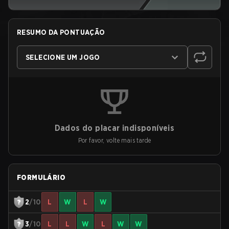
RESUMO DA PONTUAÇÃO
SELECIONE UM JOGO
Dados do placar indisponíveis
Por favor, volte mais tarde
FORMULÁRIO
2
/10
L
W
L
W
3
/10
L
L
W
L
W
W