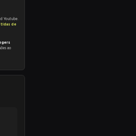
nd Youtube.
rtidas de
ngers