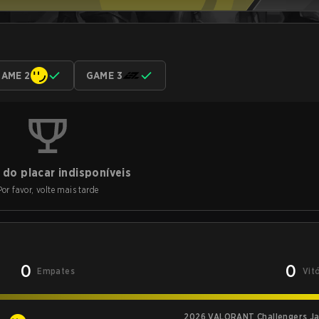
AME 2
GAME 3
do placar indisponíveis
Por favor, volte mais tarde
0
0
Empates
Vit
2026 VALORANT Challengers Jap