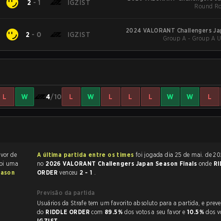
E
2
-
1
IGZIST
Round Ro
2024 VALORANT Challengers Japan: Split 2
E
2
-
0
IGZIST
Group A - Group A U
Adv
L
W
4
/10
L
W
L
L
L
W
W
L
avor de
A última partida entre os times
foi jogada dia 25 de mai. de 2026 às 11:06
foi uma
no
2026 VALORANT Challengers Japan Season Finals
onde
RI
eason
ORDER
venceu
2 - 1
.
Previsão da partida
Usuários da Strafe tem um favorito absoluto para a partida, e preveem a vitória
do
RIDDLE ORDER
com
89.5%
dos votos a seu favor e
10.5%
dos v
IGZIST
.