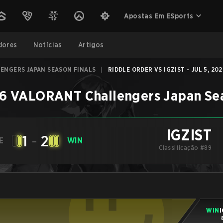
Apostas Em ESports
dores
Notícias
Artigos
ENGERS JAPAN SEASON FINALS
|
RIDDLE ORDER VS IGZIST - JUL 5, 20
6 VALORANT Challengers Japan Sea
IGZIST
1
-
2
E
WIN
Classificação #89
WIN
I