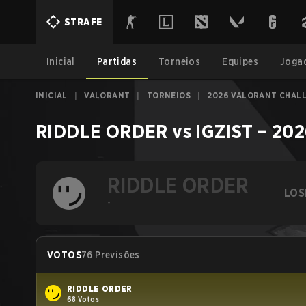
STRAFE
Inicial
Partidas
Torneios
Equipes
Joga
INICIAL
|
VALORANT
|
TORNEIOS
|
2026 VALORANT CHALL
RIDDLE ORDER
vs
IGZIST
–
202
RIDDLE ORDER
LOS
-
VOTOS
76 Previsões
RIDDLE ORDER
68 Votos