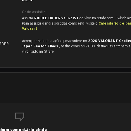
Onde assistir
Assista
RIDDLE ORDER vs IGZIST
ao vivo na strafe.com, Twitch a
Para assistir a mais partidas como esta, visite o
Calendário de pa
Valorant
.
Acompanhe toda a ação que acontece no
2026 VALORANT Challe
ORDER
Japan Season Finals
, assim como as VODs, destaques e transmissões ao
vivo, tudo na Strafe.
hum comentário ainda