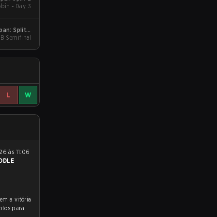
bin - Day 3
B Semifinal
ance Stage
L
W
DDLE
otos para