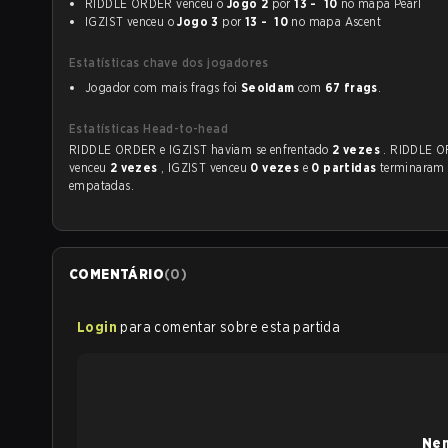
RIDDLE ORDER venceu o
Jogo 2
por
13 - 10
no mapa Pearl
IGZIST venceu o
Jogo 3
por
13 - 10
no mapa Ascent
Estatísticas chave dos jogadores
Jogador com mais frags foi
Seoldam
com
67 frags
.
Estatísticas Head-to-head
RIDDLE ORDER e IGZIST haviam se enfrentado
2 vezes
. RIDDLE 
venceu
2 vezes
, IGZIST venceu
0 vezes
e
0 partidas
terminaram
empatadas.
COMENTÁRIO
(
0
)
Login
para comentar sobre esta partida
Nen