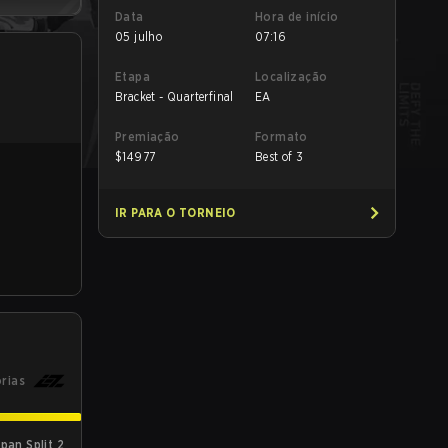
Data
Hora de início
05 julho
07:16
Etapa
Localização
Bracket - Quarterfinal
EA
Premiação
Formato
$
14977
Best of 3
IR PARA O TORNEIO
órias
an Split 2