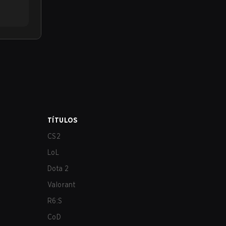
TÍTULOS
CS2
LoL
Dota 2
Valorant
R6:S
CoD