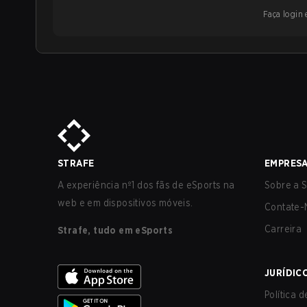
Faça login e
STRAFE
EMPRES
A experiência nº1 dos fãs de eSports na
Sobre a S
web e em dispositivos móveis.
Contate-
Carreira
Strafe, tudo em eSports
JURÍDIC
Política 