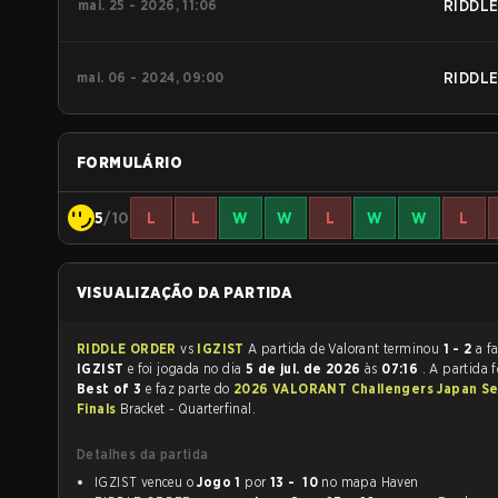
mai. 25 - 2026, 11:06
RIDDL
mai. 06 - 2024, 09:00
RIDDL
FORMULÁRIO
5
/10
L
L
W
W
L
W
W
L
VISUALIZAÇÃO DA PARTIDA
RIDDLE ORDER
vs
IGZIST
A partida de Valorant terminou
1 - 2
a f
IGZIST
e foi jogada no dia
5 de jul. de 2026
às
07:16
. A partida 
Best of 3
e faz parte do
2026 VALORANT Challengers Japan S
Finals
Bracket - Quarterfinal.
Detalhes da partida
IGZIST venceu o
Jogo 1
por
13 - 10
no mapa Haven