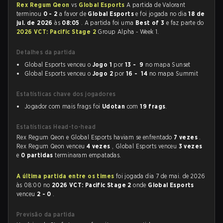
Rex Regum Qeon
vs
Global Esports
A partida de Valorant
terminou
0 - 2
a favor de
Global Esports
e foi jogada no dia
18 de
jul. de 2026
às
08:05
. A partida foi uma
Best of 3
e faz parte do
2026 VCT: Pacific Stage 2
Group Alpha - Week 1.
Detalhes da partida
Global Esports venceu o
Jogo 1
por
13 - 9
no mapa Sunset
Global Esports venceu o
Jogo 2
por
16 - 14
no mapa Summit
Estatísticas chave dos jogadores
Jogador com mais frags foi
Udotan
com
19 frags
.
Estatísticas Head-to-head
Rex Regum Qeon e Global Esports haviam se enfrentado
7 vezes
.
Rex Regum Qeon venceu
4 vezes
, Global Esports venceu
3 vezes
e
0 partidas
terminaram empatadas.
A última partida entre os times
foi jogada dia 7 de mai. de 2026
às 08:00 no
2026 VCT: Pacific Stage 2
onde
Global Esports
venceu
2 - 0
.
Previsão da partida