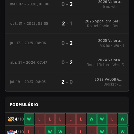
2026 Valorant
0
-
2
mai. 07 - 2026, 08:00
Champions Tour:
Bracket - UB
Pacific Stage 1
Quarterfinal
2025 Spotlight Series
2
-
1
out. 31 - 2025, 05:05
Round Robin - Round
Pacific x Gwangju
Esports Series Asia
Robin
2025 Valorant
0
-
2
jul. 17 - 2025, 08:06
Champions Tour:
Alpha - Week 1
Pacific Stage 2
2024 Valorant
0
-
2
abr. 21 - 2024, 07:47
Round Robin - Week 3
Champions Tour:
Pacific Stage 1
2023 VALORANT
2
-
0
jul. 19 - 2023, 08:05
Champions Tour
Bracket - UB
Pacific Last Chance
Quarterfinal
Qualifier
FORMULÁRIO
4
/10
W
L
L
L
L
L
W
W
L
W
4
/10
L
L
W
W
L
L
L
W
L
W