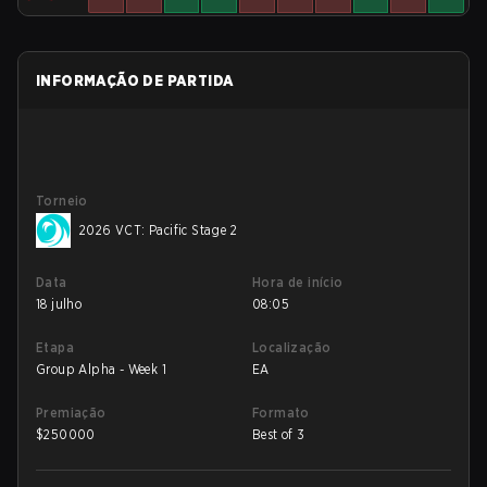
INFORMAÇÃO DE PARTIDA
Torneio
2026 VCT: Pacific Stage 2
Data
Hora de início
18 julho
08:05
Etapa
Localização
Group Alpha - Week 1
EA
Premiação
Formato
$
250000
Best of 3