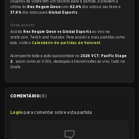
Usuários da Strafe tem um favorito para a partida, e preveem a
vitória do
Rex Regum Qeon
com
62.4%
dos votos a seu favor e
37.6%
dos votos para
Global Esports
.
Onde assistir
Assista
Rex Regum Qeon vs Global Esports
ao vivo na
strafe.com, Twitch and Youtube. Para assistir a mais partidas como
esta, visite o
Calendário de partidas de Valorant
.
Acompanhe toda a ação que acontece no
2026 VCT: Pacific Stage
2
, assim como as VODs, destaques e transmissões ao vivo, tudo na
Strafe.
COMENTÁRIO
(
0
)
Login
para comentar sobre esta partida