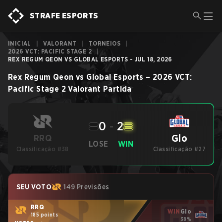
STRAFE ESPORTS
INICIAL
|
VALORANT
|
TORNEIOS
|
2026 VCT: PACIFIC STAGE 2
|
REX REGUM QEON VS GLOBAL ESPORTS - JUL 18, 2026
Rex Regum Qeon
vs
Global Esports
–
2026 VCT:
Pacific Stage 2
Valorant
Partida
0
-
2
Glo
RRQ
LOSE
WIN
Classificação #38
Classificação #27
SEU VOTO
149 Previsões
RRQ
WIN
Glo
185 points
38%