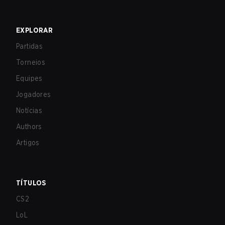
EXPLORAR
Partidas
Torneios
Equipes
Jogadores
Notícias
Authors
Artigos
TÍTULOS
CS2
LoL