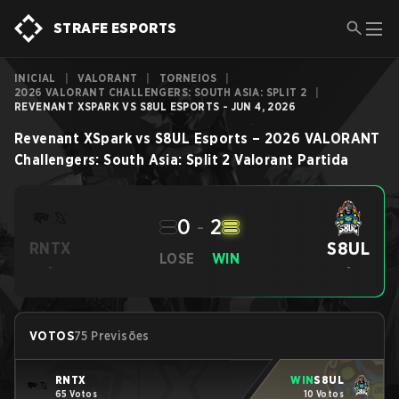
STRAFE ESPORTS
INICIAL
|
VALORANT
|
TORNEIOS
|
2026 VALORANT CHALLENGERS: SOUTH ASIA: SPLIT 2
|
REVENANT XSPARK VS S8UL ESPORTS - JUN 4, 2026
Revenant XSpark
vs
S8UL Esports
–
2026 VALORANT
Challengers: South Asia: Split 2
Valorant
Partida
0
-
2
S8UL
RNTX
LOSE
WIN
-
-
VOTOS
75 Previsões
RNTX
WIN
S8UL
65 Votos
10 Votos