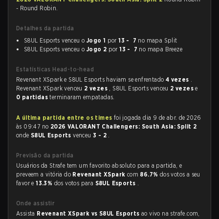
- Round Robin.
Detalhes da partida
S8UL Esports venceu o
Jogo 1
por
13 - 7
no mapa Split
S8UL Esports venceu o
Jogo 2
por
13 - 7
no mapa Breeze
Estatísticas Head-to-head
Revenant XSpark e S8UL Esports haviam se enfrentado
4 vezes
.
Revenant XSpark venceu
2 vezes
, S8UL Esports venceu
2 vezes
e
0 partidas
terminaram empatadas.
A última partida entre os times
foi jogada dia 9 de abr. de 2026
às 09:47 no
2026 VALORANT Challengers: South Asia: Split 2
onde
S8UL Esports
venceu
3 - 2
.
Previsão da partida
Usuários da Strafe tem um favorito absoluto para a partida, e
preveem a vitória do
Revenant XSpark
com
86.7%
dos votos a seu
favor e
13.3%
dos votos para
S8UL Esports
.
Onde assistir
Assista
Revenant XSpark vs S8UL Esports
ao vivo na strafe.com,