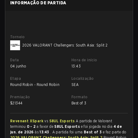
INFORMAÇÃO DE PARTIDA
Torneio
2026 VALORANT Challengers: South Asia: Split 2
Data
Hora de início
04 junho
13:43
Etapa
Localização
Round Robin - Round Robin
SEA
Premiação
Formato
$
21344
Best of 3
Revenant XSpark
vs
S8UL Esports
A partida de Valorant
terminou
0 - 2
a favor de
S8UL Esports
e foi jogada no dia
4 de
jun. de 2026
às
13:43
. A partida foi uma
Best of 3
e faz parte do
2026 VALORANT Challengers: South Asia: Split 2
Round Robin