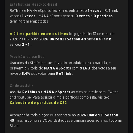
Estatísticas Head-to-head
ReThink e MANA eSports haviam se enfrentado
1 vezes
. ReThink
venceu
1 vezes
, MANA eSports venceu
0 vezes
e
0 partidas
terminaram empatadas.
A última partida entre os times
foi jogada dia 13 de mai. de
2026 às 08:15 no
2026 United21 Season 49
onde
ReThink
venceu
2 - 1
.
Previsão da partida
Usuários da Strafe tem um favorito absoluto para a partida, e
preveem a vitória do
MANA eSports
com
91.6%
dos votos a seu
favor e
8.4%
dos votos para
ReThink
.
Onde assistir
Assista
ReThink vs MANA eSports
ao vivo na strafe.com, Twitch
and Youtube. Para assistir a mais partidas como esta, visite o
Calendário de partidas de CS2
.
Acompanhe toda a ação que acontece no
2026 United21 Season
49
, assim como as VODs, destaques e transmissões ao vivo, tudo na
Strafe.