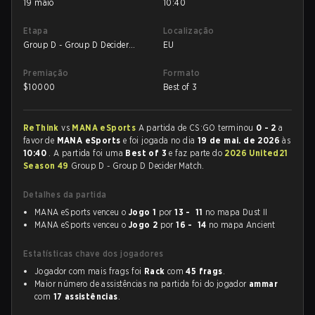
19 maio
10:40
Etapa
Localização
Group D - Group D Decider
EU
Match
Premiação
Formato
$
10000
Best of 3
ReThink
vs
MANA eSports
A partida de CS:GO terminou
0 - 2
a
favor de
MANA eSports
e foi jogada no dia
19 de mai. de 2026
às
10:40
. A partida foi uma
Best of 3
e faz parte do
2026 United21
Season 49
Group D - Group D Decider Match.
Detalhes da partida
MANA eSports venceu o
Jogo 1
por
13 - 11
no mapa Dust II
MANA eSports venceu o
Jogo 2
por
16 - 14
no mapa Ancient
Estatísticas chave dos jogadores
Jogador com mais frags foi
Rack
com
45 frags
.
Maior número de assistências na partida foi do jogador
ammar
com
17 assistências
.