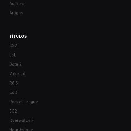
Authors
Artigos
TÍTULOS
CS2
LoL
Dota 2
Valorant
R6:S
CoD
Rocket League
SC2
Overwatch 2
Hearthstone