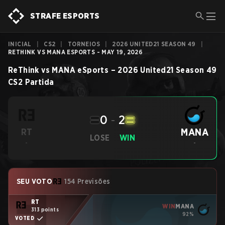
STRAFE ESPORTS
INICIAL
|
CS2
|
TORNEIOS
|
2026 UNITED21 SEASON 49
|
RETHINK VS MANA ESPORTS - MAY 19, 2026
ReThink
vs
MANA eSports
–
2026 United21 Season 49
CS2
Partida
0
-
2
MANA
RT
LOSE
WIN
-
-
SEU VOTO
154 Previsões
RT
WIN
MANA
313 points
92%
VOTED