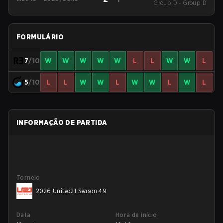
Group D - Group D
49
FORMULÁRIO
7
/10
W
W
W
W
W
L
L
W
W
L
5
/10
L
L
W
W
L
W
W
L
W
L
INFORMAÇÃO DE PARTIDA
Torneio
2026 United21 Season 49
Data
Hora de início