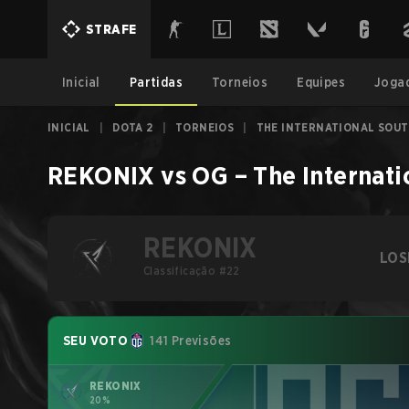
STRAFE
Inicial
Partidas
Torneios
Equipes
Joga
INICIAL
|
DOTA 2
|
TORNEIOS
|
THE INTERNATIONAL SOUT
REKONIX
vs
OG
–
The Internati
REKONIX
LOS
Classificação #22
SEU VOTO
141 Previsões
REKONIX
20%