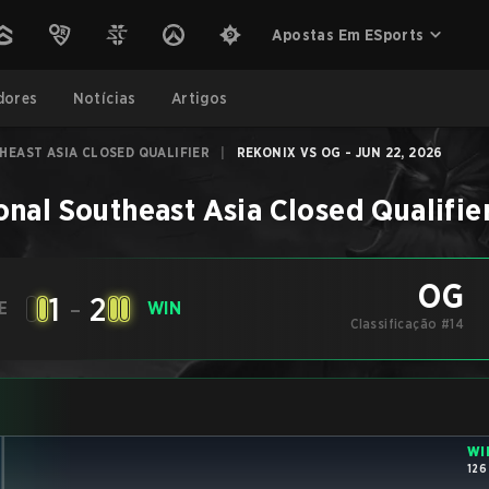
Apostas Em ESports
dores
Notícias
Artigos
HEAST ASIA CLOSED QUALIFIER
|
REKONIX VS OG - JUN 22, 2026
onal Southeast Asia Closed Qualifie
OG
1
-
2
E
WIN
Classificação #14
WI
126