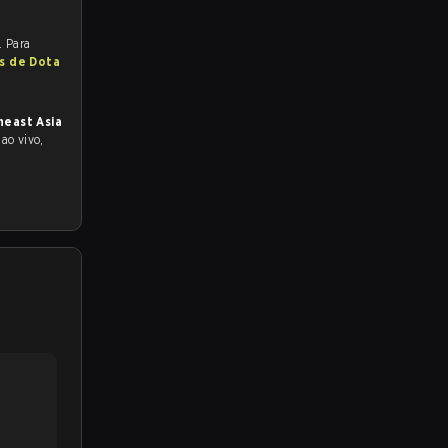
. Para
as de Dota
heast Asia