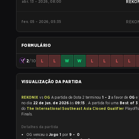
abr. 13 - 2026, 08:00
REKO
fev. 05 - 2026, 05:35
REKO
FORMULÁRIO
2
/10
L
L
W
W
L
L
L
L
VISUALIZAÇÃO DA PARTIDA
REKONIX
vs
OG
A partida de Dota 2 terminou
1 - 2
a favor de
OG
e fo
no dia
22 de jun. de 2026
às
09:15
. A partida foi uma
Best of 3
do
The International Southeast Asia Closed Qualifier
Playoffs
Finals.
Detalhes da partida
OG venceu o
Jogo 1
por
9 - 0