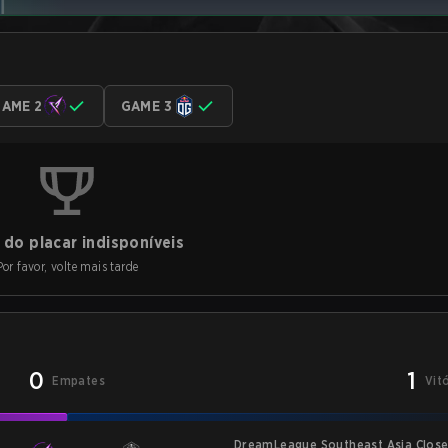
AME 2
GAME 3
do placar indisponíveis
Por favor, volte mais tarde
0
1
Empates
Vit
DreamLeague Southeast Asia Closed