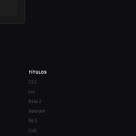
TÍTULOS
CS2
LoL
Dota 2
Valorant
R6:S
CoD