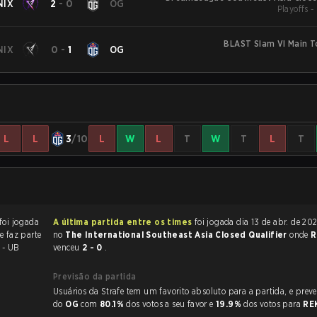
NIX
2
-
0
OG
Playoffs 
BLAST Slam VI Main 
NIX
0
-
1
OG
L
L
3
/10
L
W
L
T
W
T
L
T
i jogada
A última partida entre os times
foi jogada dia 13 de abr. de 2026 às 08:00
e faz parte
no
The International Southeast Asia Closed Qualifier
onde
R
 - UB
venceu
2 - 0
.
Previsão da partida
Usuários da Strafe tem um favorito absoluto para a partida, e preveem a vitória
do
OG
com
80.1%
dos votos a seu favor e
19.9%
dos votos para
RE