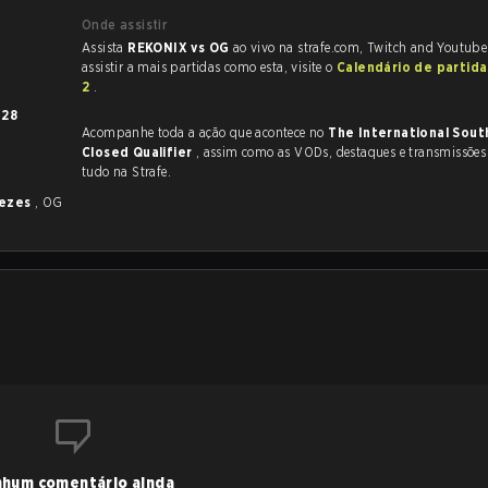
Onde assistir
Assista
REKONIX vs OG
ao vivo na strafe.com, Twitch and Youtube
assistir a mais partidas como esta, visite o
Calendário de partid
2
.
m
28
Acompanhe toda a ação que acontece no
The International Sout
Closed Qualifier
, assim como as VODs, destaques e transmissões ao vivo,
tudo na Strafe.
vezes
, OG
hum comentário ainda