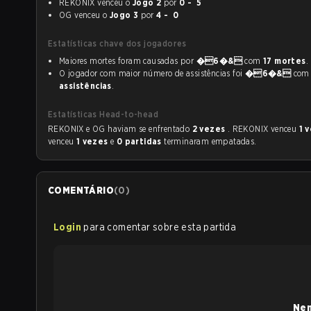
REKONIX venceu o
Jogo 2
por
0 - 5
OG venceu o
Jogo 3
por
4 - 0
Estatísticas chave dos jogadores
Maiores mortes foram causadas por
�6�&
com
17 mortes
.
O jogador com maior número de assistências foi
�6�&
co
assistências
.
Estatísticas Head-to-head
REKONIX e OG haviam se enfrentado
2 vezes
. REKONIX venceu
1 
venceu
1 vezes
e
0 partidas
terminaram empatadas.
COMENTÁRIO
(
0
)
Login
para comentar sobre esta partida
Nen