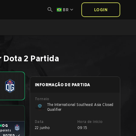
BR
LOGIN
r
Dota 2
Partida
INFORMAÇÃO DE PARTIDA
Torneio
The International Southeast Asia Closed
Qualifier
Data
Hora de início
N
OG
22 junho
09:15
 points
VOTED