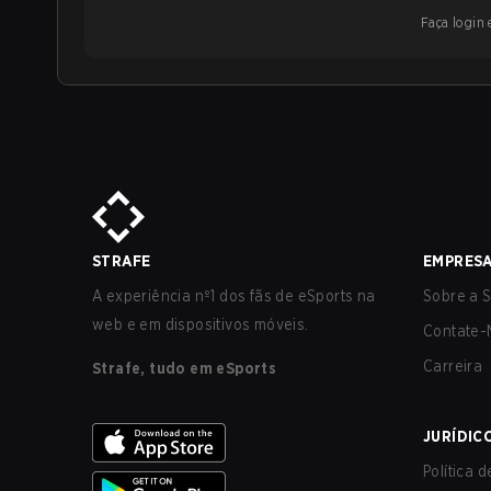
Faça login e
STRAFE
EMPRES
A experiência nº1 dos fãs de eSports na
Sobre a S
web e em dispositivos móveis.
Contate-
Carreira
Strafe, tudo em eSports
JURÍDIC
Política 