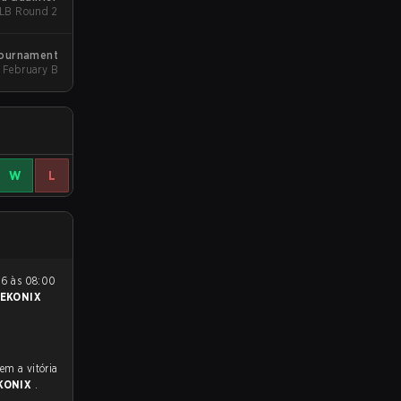
- LB Round 2
Tournament
February B
W
L
EKONIX
KONIX
.