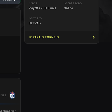
Etapa
Localização
Playoffs - UB Finals
Online
Formato
Best of 3
IR PARA O TORNEIO
órias
 Qualifier