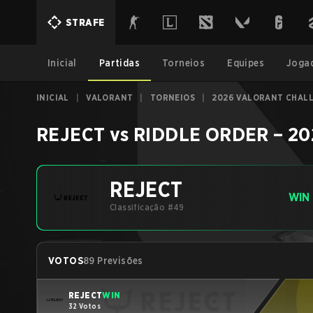
STRAFE
Inicial
Partidas
Torneios
Equipes
Joga
INICIAL
|
VALORANT
|
TORNEIOS
|
2026 VALORANT CHALL
REJECT
vs
RIDDLE ORDER
–
20
REJECT
WIN
Classificação #49
VOTOS
89 Previsões
REJECT
WIN
32 Votos