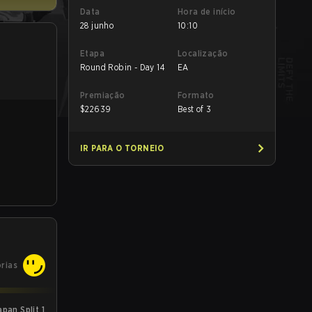
Data
Hora de início
28 junho
10:10
Etapa
Localização
Round Robin - Day 14
EA
Premiação
Formato
$
22639
Best of 3
IR PARA O TORNEIO
órias
an Split 1