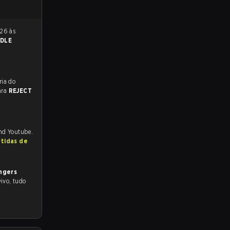
DDLE
reveem a vitória do
ara
REJECT
and Youtube.
rtidas de
ngers