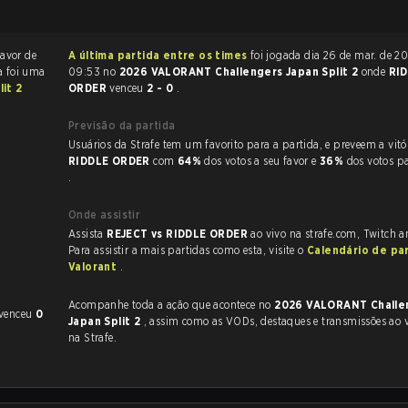
favor de
A última partida entre os times
foi jogada dia 26 de mar. de 2026 às
a foi uma
09:53 no
2026 VALORANT Challengers Japan Split 2
onde
RI
it 2
ORDER
venceu
2 - 0
.
Previsão da partida
Usuários da Strafe tem um favorito para a partida, e p
RIDDLE ORDER
com
64%
dos votos a seu favor e
36%
dos votos p
.
Onde assistir
Assista
REJECT vs RIDDLE ORDER
ao vivo na strafe.com, Twitch 
Para assistir a mais partidas como esta, visite o
Calendário de pa
Valorant
.
Acompanhe toda a ação que acontece no
2026 VALORANT Challe
 venceu
0
Japan Split 2
, assim como as VODs, destaques e transmissões ao vivo, tudo
na Strafe.