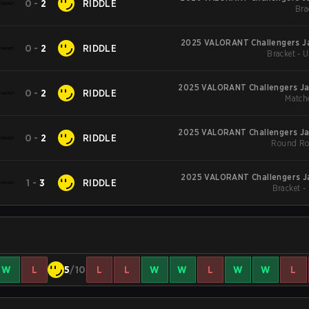
0
-
2
RIDDLE
Bra
2025 VALORANT Challengers Ja
0
-
2
RIDDLE
Bracket - 
2025 VALORANT Challengers Jap
0
-
2
RIDDLE
Match
2025 VALORANT Challengers Jap
0
-
2
RIDDLE
Round Ro
2025 VALORANT Challengers Ja
1
-
3
RIDDLE
Bracket -
W
L
5
/10
L
L
W
W
L
W
W
L