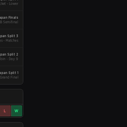
cket - Lower
pan Finals
UB Semifinal
an Split 3
es - Matches
an Split 2
bin - Day 9
pan Split 1
 Grand Final
L
W