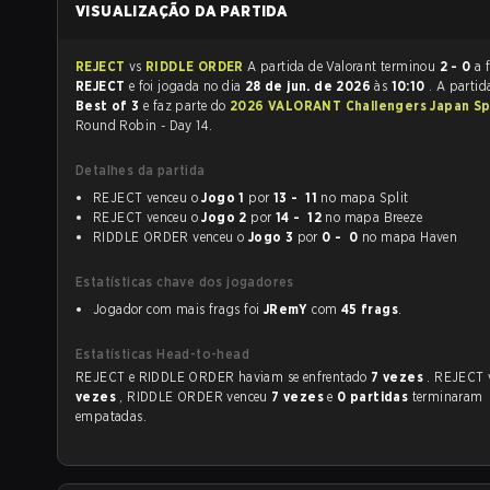
VISUALIZAÇÃO DA PARTIDA
REJECT
vs
RIDDLE ORDER
A partida de Valorant terminou
2 - 0
a 
REJECT
e foi jogada no dia
28 de jun. de 2026
às
10:10
. A partid
Best of 3
e faz parte do
2026 VALORANT Challengers Japan Spl
Round Robin - Day 14.
Detalhes da partida
REJECT venceu o
Jogo 1
por
13 - 11
no mapa Split
REJECT venceu o
Jogo 2
por
14 - 12
no mapa Breeze
RIDDLE ORDER venceu o
Jogo 3
por
0 - 0
no mapa Haven
Estatísticas chave dos jogadores
Jogador com mais frags foi
JRemY
com
45 frags
.
Estatísticas Head-to-head
REJECT e RIDDLE ORDER haviam se enfrentado
7 vezes
. REJECT
vezes
, RIDDLE ORDER venceu
7 vezes
e
0 partidas
terminaram
empatadas.