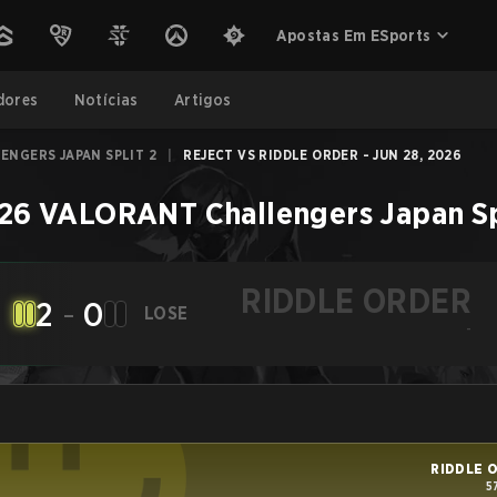
Apostas Em ESports
dores
Notícias
Artigos
ENGERS JAPAN SPLIT 2
|
REJECT VS RIDDLE ORDER - JUN 28, 2026
26 VALORANT Challengers Japan Sp
RIDDLE ORDER
2
-
0
LOSE
-
RIDDLE 
5