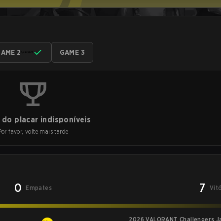
AME 2
GAME 3
do placar indisponíveis
Por favor, volte mais tarde
0
7
Empates
Vit
2026 VALORANT Challengers Jap