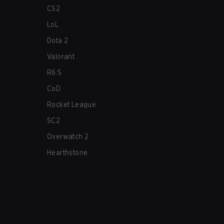
CS2
LoL
Dota 2
Valorant
R6:S
CoD
Rocket League
SC2
Overwatch 2
Hearthstone