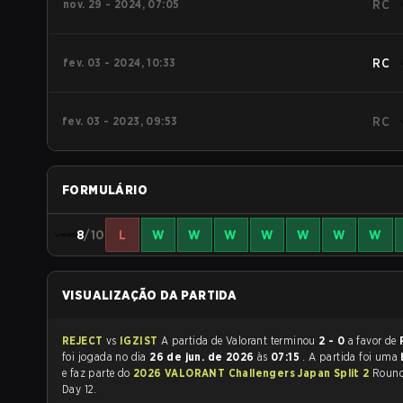
nov. 29 - 2024, 07:05
RC
fev. 03 - 2024, 10:33
RC
fev. 03 - 2023, 09:53
RC
FORMULÁRIO
8
/10
L
W
W
W
W
W
W
W
VISUALIZAÇÃO DA PARTIDA
REJECT
vs
IGZIST
A partida de Valorant terminou
2 - 0
a favor de
foi jogada no dia
26 de jun. de 2026
às
07:15
. A partida foi uma
e faz parte do
2026 VALORANT Challengers Japan Split 2
Round
Day 12.