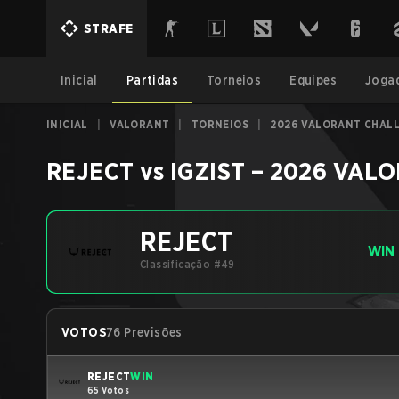
STRAFE
Inicial
Partidas
Torneios
Equipes
Joga
INICIAL
|
VALORANT
|
TORNEIOS
|
2026 VALORANT CHALL
REJECT
vs
IGZIST
–
2026 VALOR
REJECT
WIN
Classificação #49
VOTOS
76 Previsões
REJECT
WIN
65 Votos