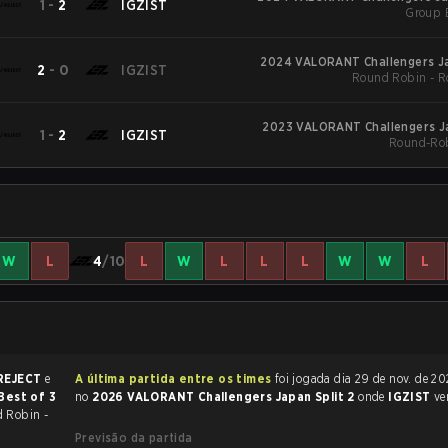
1
-
2
IGZIST
Group 
2024 VALORANT Challengers Jap
2
-
0
IGZIST
Round Robin - R
2023 VALORANT Challengers Ja
1
-
2
IGZIST
Round-Rob
W
L
4
/10
L
W
L
L
L
W
W
L
REJECT
e
A última partida entre os times
foi jogada dia 29 de nov. de 2024 às 07:05
Best of 3
no
2026 VALORANT Challengers Japan Split 2
onde
IGZIST
ve
 Robin -
Previsão da partida