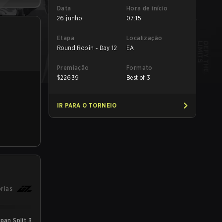
Data
Hora de início
26 junho
07:15
Etapa
Localização
Round Robin - Day 12
EA
Premiação
Formato
$
22639
Best of 3
IR PARA O TORNEIO
órias
an Split 3