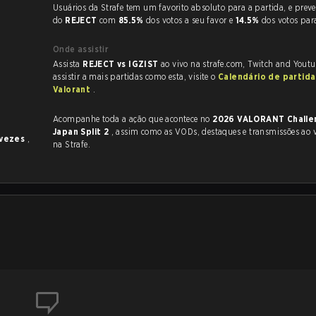
Usuários da Strafe tem um favorito absoluto para a partida, e preveem a vitória
do
REJECT
com
85.5%
dos votos a seu favor e
14.5%
dos votos pa
Onde assistir
Assista
REJECT vs IGZIST
ao vivo na strafe.com, Twitch and Youtu
assistir a mais partidas como esta, visite o
Calendário de partida
Valorant
.
Acompanhe toda a ação que acontece no
2026 VALORANT Challe
Japan Split 2
, assim como as VODs, destaques e transmissões ao vivo, tudo
 vezes
,
na Strafe.