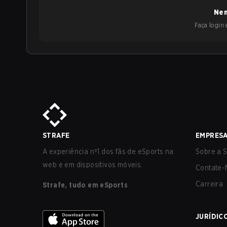
Nen
Faça login e
STRAFE
EMPRES
A experiência nº1 dos fãs de eSports na
Sobre a S
web e em dispositivos móveis.
Contate-
Carreira
Strafe, tudo em eSports
JURÍDIC