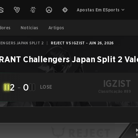
Apostas Em ESports
dores
Notícias
Artigos
ENGERS JAPAN SPLIT 2
|
REJECT VS IGZIST - JUN 26, 2026
ANT Challengers Japan Split 2
Val
IGZIST
2
-
0
LOSE
Classificação #89
I
1