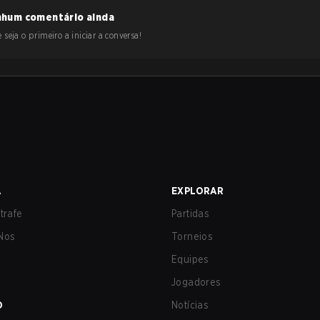
hum comentário ainda
 seja o primeiro a iniciar a conversa!
A
EXPLORAR
trafe
Partidas
Nos
Torneios
Equipes
Jogadores
O
Notícias