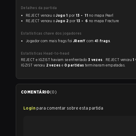
Detalhes da partida
REJECT venceu o
Jogo 1
por
13 - 11
no mapa Pearl
REJECT venceu o
Jogo 2
por
13 - 6
no mapa Fracture
Estatísticas chave dos jogadores
Jogador com mais frags foi
JRemY
com
41 frags
.
Estatísticas Head-to-head
REJECT e IGZIST haviam se enfrentado
3 vezes
. REJECT venceu
1
IGZIST venceu
2 vezes
e
0 partidas
terminaram empatadas.
COMENTÁRIO
(
0
)
Login
para comentar sobre esta partida