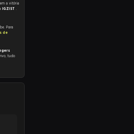
ra
IGZIST
.
be. Para
s de
ngers