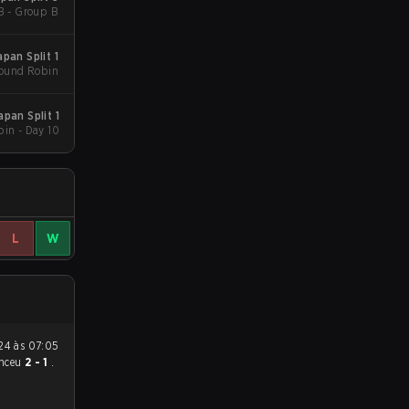
B - Group B
an Split 1
ound Robin
pan Split 1
in - Day 10
L
W
nceu
2 - 1
.