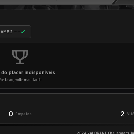
AME 2
do placar indisponíveis
Por favor, volte mais tarde
0
2
Empates
Vit
2024 VALORANT Challengers Jap