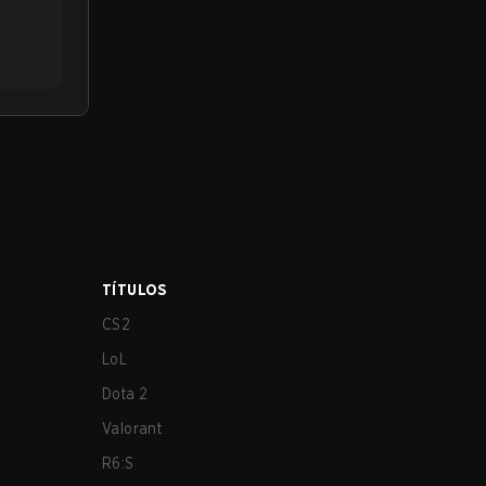
TÍTULOS
CS2
LoL
Dota 2
Valorant
R6:S