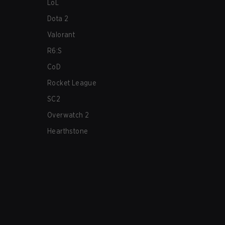
LoL
Dota 2
Valorant
R6:S
CoD
Rocket League
SC2
Overwatch 2
Hearthstone