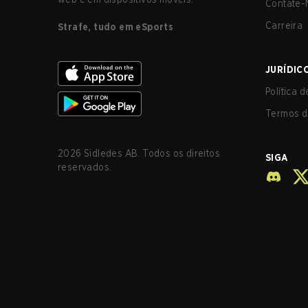
Contate-
Carreira
Strafe, tudo em eSports
JURÍDIC
Política 
Termos d
2026
Sidledes AB. Todos os direitos
SIGA
reservados.