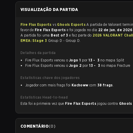
VISUALIZAÇÃO DA PARTIDA
Fire Flux Esports
vs
Ghools Esports
A partida de Valora
favor de
Fire Flux Esports
e foi jogada no dia
22 de jun. de 202
A partida foi uma
Best of 3
e faz parte do
2026 VALORANT Chal
EMEA: Stage 3
Group D - Group D.
Detalhes da partida
Fire Flux Esports venceu o
Jogo 1
por
13 - 3
no mapa Split
Fire Flux Esports venceu o
Jogo 2
por
13 - 3
no mapa Fracture
Estatísticas chave dos jogadores
Jogador com mais frags foi
Kachoww
com
38 frags
.
Estatísticas Head-to-head
Esta foi a primeira vez que
Fire Flux Esports
jogou contra
Ghools
COMENTÁRIO
(
0
)