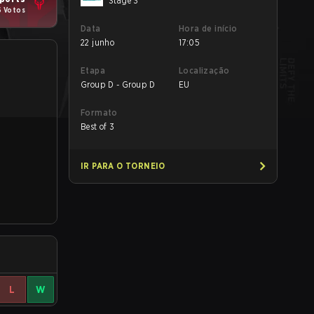
Stage 3
6 Votos
Data
Hora de início
22 junho
17:05
Etapa
Localização
Group D - Group D
EU
Formato
Best of 3
IR PARA O TORNEIO
L
W