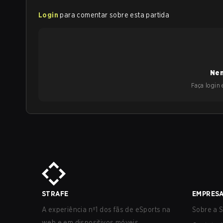
Login
para comentar sobre esta partida
Nen
Faça login e
STRAFE
EMPRES
A experiência nº1 dos fãs de eSports na
Sobre a S
web e em dispositivos móveis.