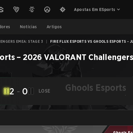
Apostas Em ESports
dores
Notícias
Artigos
ENGERS EMEA: STAGE 3
|
FIRE FLUX ESPORTS VS GHOOLS ESPORTS - JU
orts
–
2026 VALORANT Challengers
Ghools Esports
2
-
0
LOSE
-
Ghools Es