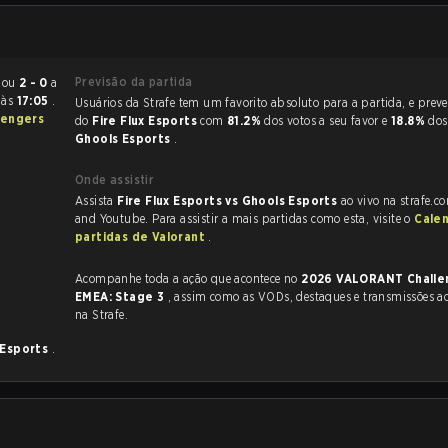
Previsão da partida
nt terminou
2 - 0
a
6
às
17:05
.
Usuários da Strafe tem um favorito absoluto para a partida, e preveem a vitória
lengers
do
Fire Flux Esports
com
81.2%
dos votos a seu favor e
18.8%
dos
Ghools Esports
.
Onde assistir
Assista
Fire Flux Esports vs Ghools Esports
ao vivo na strafe.c
and Youtube. Para assistir a mais partidas como esta, visite o
Cale
partidas de Valorant
.
Acompanhe toda a ação que acontece no
2026 VALORANT Challe
EMEA: Stage 3
, assim como as VODs, destaques e transmissões ao vivo, tudo
na Strafe.
 Esports
.