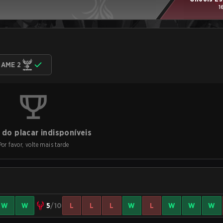
1
AME 2
do placar indisponíveis
Por favor, volte mais tarde
W
W
5
/10
L
L
L
W
L
W
W
W