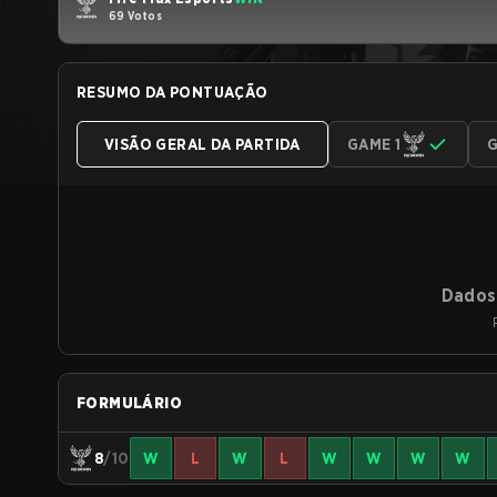
69 Votos
RESUMO DA PONTUAÇÃO
VISÃO GERAL DA PARTIDA
GAME 1
G
Dados 
FORMULÁRIO
8
/10
W
L
W
L
W
W
W
W