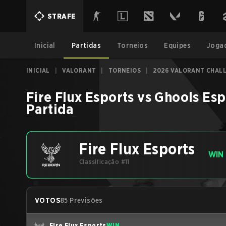
STRAFE
Inicial
Partidas
Torneios
Equipes
Joga
INICIAL
|
VALORANT
|
TORNEIOS
|
2026 VALORANT CHALL
Fire Flux Esports
vs
Ghools Esp
Partida
Fire Flux Esports
WIN
Classificação #11
VOTOS
85 Previsões
Fire Flux Esports
WIN