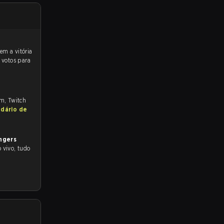
 votos para
om, Twitch
ndário de
ngers